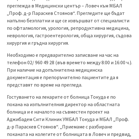
преглежда в Медицински център – Ловеч към МБАЛ
„Проф. д-р Параскев Стоянов“. Прегледите ще бъдат
напълно безплатни и ще се извършват от специалисти
по офталмология, урология, репродуктивна медицина,
неврология, гастроентерология, обща хирургия, съдова
хирургия и гръдна хирургия.
Необходимо е предварително записване на час на
телефон 02/ 960 49 28 (във времето между 8:00 и 16:00 ч.).
При наличие на допълнителна медицинска
документация е препоръчително пациентите да я
представят по време на прегледа.
Гостуването на лекарите от болница Токуда е по
покана на изпълнителния директор на областната
болница и е началото на съвместен проект на
Аджибадем Сити Клиник УМБАЛ Токуда и МБАЛ „Проф.
д-р Параскев Стоянов“. „Приемаме с разбиране
поканата на колегите от болницата в Ловеч и предвид,