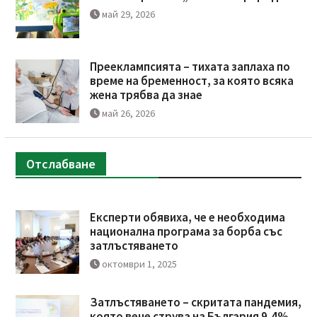
май 29, 2026
Прееклампсията – тихата заплаха по
време на бременност, за която всяка
жена трябва да знае
май 26, 2026
Отслабване
Експерти обявиха, че е необходима
национална програма за борба със
затлъстяването
октомври 1, 2025
Затлъстяването – скритата пандемия,
която вече струва на България 9,4%