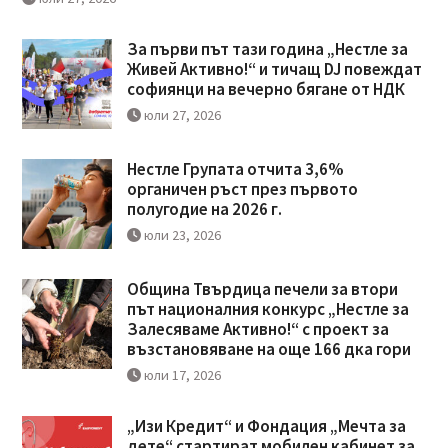
За първи път тази година „Нестле за
Живей Активно!“ и тичащ DJ повеждат
софиянци на вечерно бягане от НДК
юли 27, 2026
Нестле Групата отчита 3,6%
органичен ръст през първото
полугодие на 2026 г.
юли 23, 2026
Община Твърдица печели за втори
път националния конкурс „Нестле за
Залесяваме Активно!“ с проект за
възстановяване на още 166 дка гори
юли 17, 2026
„Изи Кредит“ и Фондация „Мечта за
дете“ стартират мобилен кабинет за