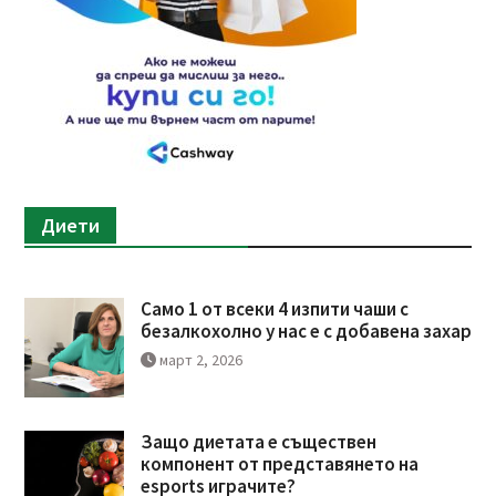
Диети
Само 1 от всеки 4 изпити чаши с
безалкохолно у нас е с добавена захар
март 2, 2026
Защо диетата е съществен
компонент от представянето на
esports играчите?