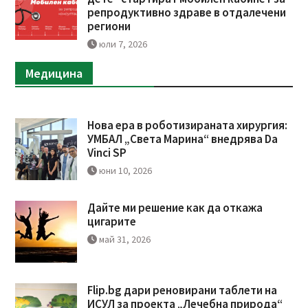
репродуктивно здраве в отдалечени
региони
юли 7, 2026
Медицина
Нова ера в роботизираната хирургия:
УМБАЛ „Света Марина“ внедрява Da
Vinci SP
юни 10, 2026
Дайте ми решение как да откажа
цигарите
май 31, 2026
Flip.bg дари реновирани таблети на
ИСУЛ за проекта „Лечебна природа“