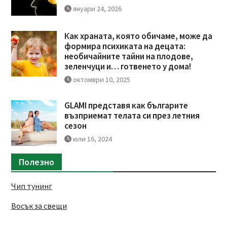
януари 24, 2026
Как храната, която обичаме, може да
формира психиката на децата:
необичайните тайни на плодове,
зеленчуци и… готвенето у дома!
октомври 10, 2025
GLAMI представя как българите
възприемат телата си през летния
сезон
юли 16, 2024
Полезно
Чип тунинг
Восък за свещи