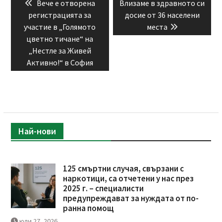
Previous
Next
Вече е отворена
Влизаме в здравното си
post:
post:
регистрацията за
досие от 36 населени
участие в „Голямото
места
цветно тичане“ на
„Нестле за Живей
Активно!“ в София
Най-нови
125 смъртни случая, свързани с
наркотици, са отчетени у нас през
2025 г. – специалисти
предупреждават за нуждата от по-
ранна помощ
юли 27, 2026