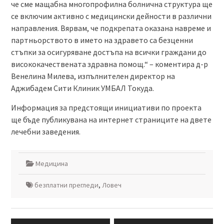
че сме мащабна многопрофилна болнична структура ще
се включим активно с медицински дейности в различни
направления. Вярвам, че подкрепата оказана навреме и
партньорството в името на здравето са безценни
стъпки за осигуряване достъпа на всички граждани до
висококачествената здравна помощ.“ – коментира д-р
Венелина Милева, изпълнителен директор на
Аджибадем Сити Клиник УМБАЛ Токуда.
Информация за предстоящи инициативи по проекта
ще бъде публикувана на интернет страниците на двете
лечебни заведения.
Медицина
безплатни прегледи
,
Ловеч
Навигация