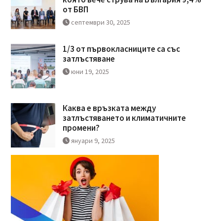
от БВП
септември 30, 2025
1/3 от първокласниците са със
затлъстяване
юни 19, 2025
Каква е връзката между
затлъстяването и климатичните
промени?
януари 9, 2025