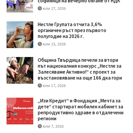
софиянци на вечерно бягане от НДК
юли 27, 2026
Нестле Групата отчита 3,6%
органичен ръст през първото
полугодие на 2026 г.
юли 23, 2026
Община Твърдица печели за втори
път националния конкурс „Нестле за
Залесяваме Активно!“ с проект за
възстановяване на още 166 дка гори
юли 17, 2026
„Изи Кредит“ и Фондация „Мечта за
дете“ стартират мобилен кабинет за
репродуктивно здраве в отдалечени
региони
юли 7, 2026