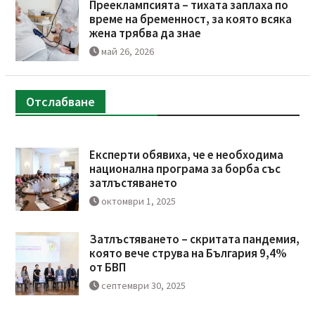
Прееклампсията – тихата заплаха по
време на бременност, за която всяка
жена трябва да знае
май 26, 2026
Отслабване
Експерти обявиха, че е необходима
национална програма за борба със
затлъстяването
октомври 1, 2025
Затлъстяването – скритата пандемия,
която вече струва на България 9,4%
от БВП
септември 30, 2025