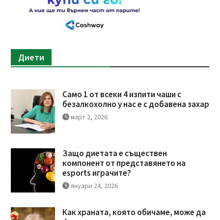
Диети
Само 1 от всеки 4 изпити чаши с
безалкохолно у нас е с добавена захар
март 2, 2026
Защо диетата е съществен
компонент от представянето на
esports играчите?
януари 24, 2026
Как храната, която обичаме, може да