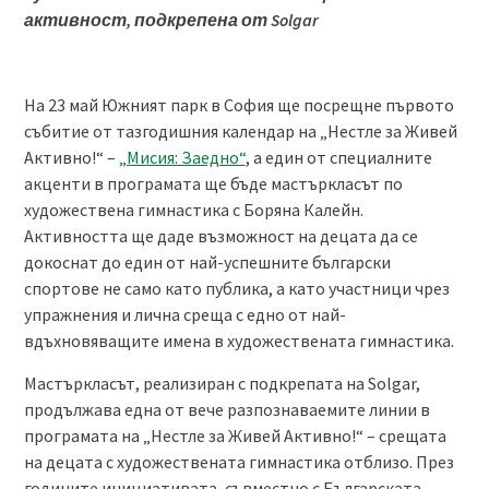
активност, подкрепена от Solgar
На 23 май Южният парк в София ще посрещне първото
събитие от тазгодишния календар на „Нестле за Живей
Активно!“ –
„Мисия: Заедно“
, а един от специалните
акценти в програмата ще бъде мастъркласът по
художествена гимнастика с Боряна Калейн.
Активността ще даде възможност на децата да се
докоснат до един от най-успешните български
спортове не само като публика, а като участници чрез
упражнения и лична среща с едно от най-
вдъхновяващите имена в художествената гимнастика.
Мастъркласът, реализиран с подкрепата на Solgar,
продължава една от вече разпознаваемите линии в
програмата на „Нестле за Живей Активно!“ – срещата
на децата с художествената гимнастика отблизо. През
годините инициативата, съвместно с Българската