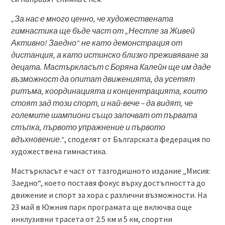
„За нас е много ценно, че художествената
гимнастика ще бъде част от „Нестле за Живей
Активно! Заедно“ не като демонстрация от
дистанция, а като истинско
близко
преживяване за
децата. Мастъркласът с Боряна Калейн ще им даде
възможност да опитат движенията, да усетят
ритъма, координацията и концентрацията, които
стоят зад този спорт, и най-вече – да видят, че
големите шампиони също започват от първата
стъпка, първото упражнение и първото
вдъхновение.“
, споделят от Българската федерация по
художествена гимнастика.
Мастъркласът е част от тазгодишното издание „Мисия:
Заедно“, което поставя фокус върху достъпността до
движение и спорт за хора с различни възможности. На
23 май в Южния парк програмата ще включва още
инклузивни трасета от 2.5 км и 5 км, спортни