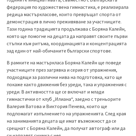
федерация по художествена гимнастика, е реализирала
редица мастъркласове, които превръщат спорта от
демонстрация в лично преживяване за участниците.
Тази година традицията продължава с Боряна Калейн,
която ще помогне на децата да направят своите първи
стъпки към ритъма, координацията и концентрацията
зад един от най-обичаните български спортове.
В рамките на мастъркласа Боряна Калейн ще поведе
участниците през загрявка и серия от упражнения,
подходящи за различни нива на подготовка, като ще
покаже както движения без уреди, така и упражнения с
уреди. В активността ще се включат и млади
гимнастички от клуб „Илиана“, заедно с треньорите
Валерия Ватова и Виктория Пенева, които ще
подпомагат изпълнението на упражненията. След края
на заниманията децата ще имат възможност да се
срещнат с Боряна Калейн, да получат автограф или да
си направят снимка с нея.