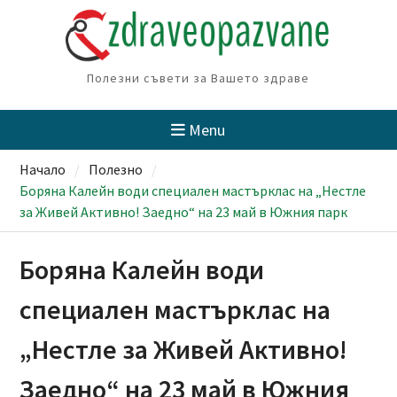
Skip
to
content
Полезни съвети за Вашето здраве
Menu
Начало
Полезно
Боряна Калейн води специален мастърклас на „Нестле
за Живей Активно! Заедно“ на 23 май в Южния парк
Боряна Калейн води
специален мастърклас на
„Нестле за Живей Активно!
Заедно“ на 23 май в Южния