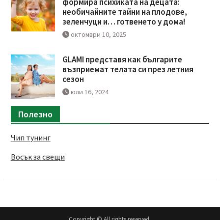
формира психиката на децата:
необичайните тайни на плодове,
зеленчуци и… готвенето у дома!
октомври 10, 2025
GLAMI представя как българите
възприемат телата си през летния
сезон
юли 16, 2024
Полезно
Чип тунинг
Восък за свещи
Copyright © All rights reserved.