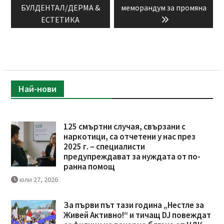
БУЛДЕНТАЛ/ДЕРМА &
меморандум за промяна
ЕСТЕТИКА
Най-нови
125 смъртни случая, свързани с
наркотици, са отчетени у нас през
2025 г. – специалисти
предупреждават за нуждата от по-
ранна помощ
юли 27, 2026
За първи път тази година „Нестле за
Живей Активно!“ и тичащ DJ повеждат