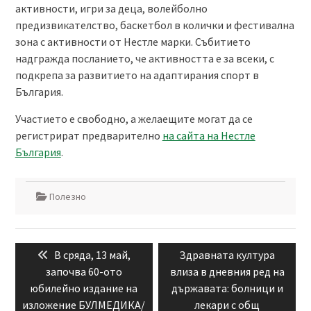
активности, игри за деца, волейболно
предизвикателство, баскетбол в колички и фестивална
зона с активности от Нестле марки. Събитието
надгражда посланието, че активността е за всеки, с
подкрепа за развитието на адаптирания спорт в
България.
Участието е свободно, а желаещите могат да се
регистрират предварително
на сайта на Нестле
България
.
Полезно
Навигация
Previous
Next
В сряда, 13 май,
Здравната култура
post:
post:
започва 60-ото
влиза в дневния ред на
юбилейно издание на
държавата: болници и
изложение БУЛМЕДИКА/
лекари с общ