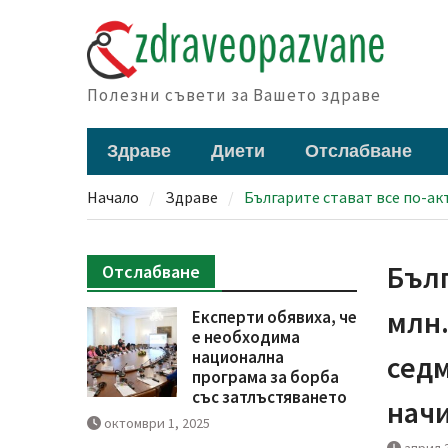
Skip
to
content
Полезни съвети за Вашето здраве
Здраве
Диети
Отслабване
Начало
Здраве
Българите стават все по-ак
Бълг
Отслабване
млн.
Експерти обявиха, че
е необходима
национална
седм
програма за борба
със затлъстяването
начи
октомври 1, 2025
април 