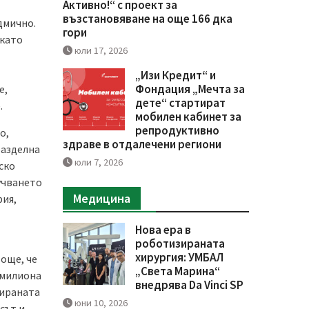
Активно!“ с проект за
възстановяване на още 166 дка
дмично.
гори
 като
юли 17, 2026
„Изи Кредит“ и
Фондация „Мечта за
е,
дете“ стартират
.
мобилен кабинет за
репродуктивно
о,
здраве в отдалечени региони
разделна
юли 7, 2026
еско
учването
Медицина
рия,
Нова ера в
роботизираната
хирургия: УМБАЛ
 още, че
„Света Марина“
 милиона
внедрява Da Vinci SP
бираната
юни 10, 2026
сът и