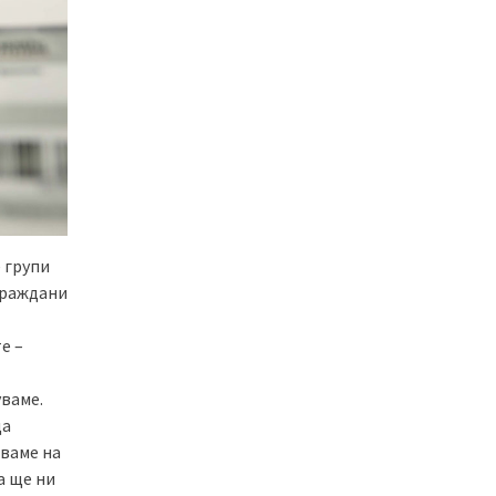
 групи
 граждани
е –
уваме.
да
аваме на
а ще ни