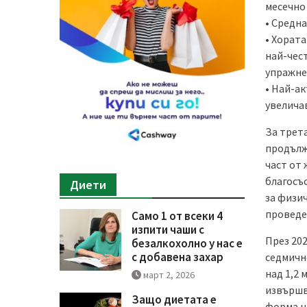
месечно 
• Средна
• Хорат
най-чес
упражне
• Най-ак
увеличав
За трет
продълж
част от 
благосъ
Диети
за физич
проведен
Само 1 от всеки 4
изпити чаши с
През 202
безалкохолно у нас е
с добавена захар
седмично
над 1,2 
март 2, 2026
извършв
Защо диетата е
форма н