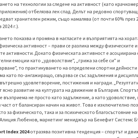
ането на технологии за следене на активност (като крачкомер
приложения) отбелязва лек спад. Делът на редовно спортуващ
едват хранителен режим, също намалява (от почти 60% през 20
2024 г.).
нето показва и промяна в нагласите и възприятията на хорат
 физическа активност – прави се разлика между физическите и
те активности. Докато физическата активност е асоциирана 
елни емоции като „удоволствие”, „грижа за себе си” и
арване”, то практикуването на определени спортни дейности 
ма като по-ангажиращо, свързва се със задължения и дисципли
 вътрешно удовлетворение, постижения и награди. „Резултат
 ясно развитие на културата на движение в България. Спортъ
е възприема не просто като задължение, а като удоволствие, 
и част от балансиран начин на живот. Това е изключително по
кто за физическото, така и за психическото благосъстояние на 
 Алиция Любенов, маркетинг мениджър на Бенефит Системс Б
rt Index 2024
отразява позитивна тенденция – спортът и дв