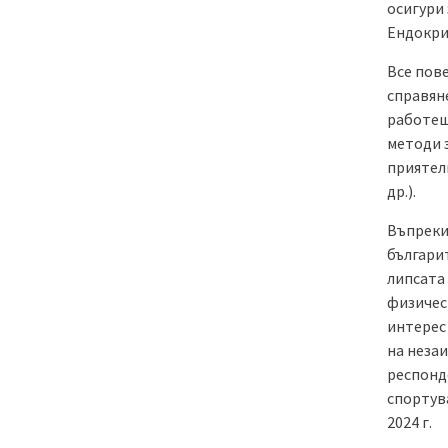
осигури 
Ендокри
Все пове
справяне
работещ
методи 
приятели
др.).
Въпреки
българи
липсата 
физичес
интерес
на незаи
респонде
спортува
2024 г.