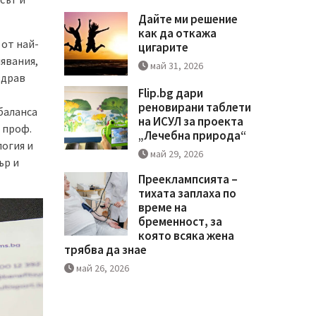
Дайте ми решение
как да откажа
 от най-
цигарите
явания,
май 31, 2026
здрав
Flip.bg дари
реновирани таблети
баланса
на ИСУЛ за проекта
и проф.
„Лечебна природа“
логия и
май 29, 2026
ър и
Прееклампсията –
тихата заплаха по
време на
бременност, за
която всяка жена
трябва да знае
май 26, 2026