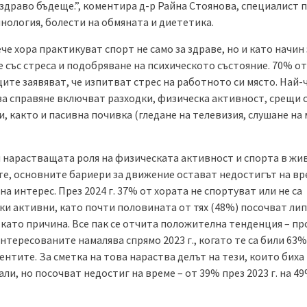
здраво бъдеще.”, коментира д-р Райна Стоянова, специалист 
нология, болести на обмяната и диететика.
че хора практикуват спорт не само за здраве, но и като начин 
 със стреса и подобряване на психическото състояние. 70% от
ите заявяват, че изпитват стрес на работното си място. Най-
за справяне включват разходки, физическа активност, срещи 
, както и пасивна почивка (гледане на телевизия, слушане на 
 нарастващата роля на физическата активност и спорта в жи
те, основните бариери за движение остават недостигът на вр
на интерес. През 2024 г. 37% от хората не спортуват или не са
ки активни, като почти половината от тях (48%) посочват лип
 като причина. Все пак се отчита положителна тенденция – п
нтересованите намалява спрямо 2023 г., когато те са били 63%
нтите. За сметка на това нараства делът на тези, които биха
ли, но посочват недостиг на време – от 39% през 2023 г. на 4