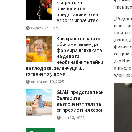
съществен
трениро
компонент от
представянето на
„Редовна
esports играчите?
ефектив
януари 24, 2026
но и за 
Как храната, която
дух в зд
обичаме, може да
физичес
формира психиката
се крие 
на децата:
д-р Иво
необичайните тайни
ангиоло
на плодове, зеленчуци и…
готвенето у дома!
член-ко
октомври 10, 2025
GLAMI представя как
българите
възприемат телата
си през летния сезон
юли 16, 2024