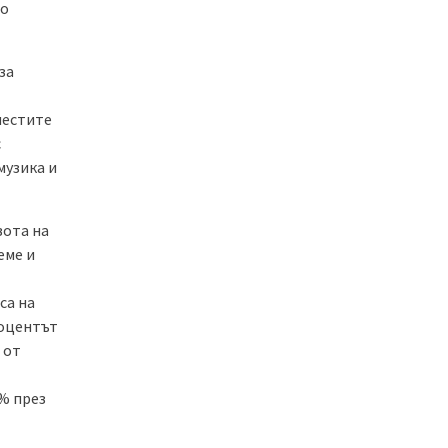
по
за
честите
с
музика и
вота на
еме и
са на
роцентът
 от
9% през