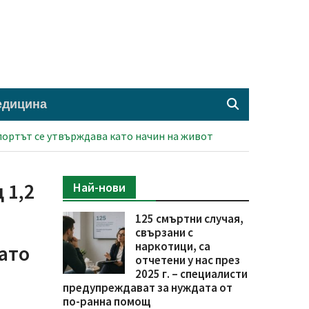
едицина
спортът се утвърждава като начин на живот
 1,2
Най-нови
125 смъртни случая,
свързани с
наркотици, са
ато
отчетени у нас през
2025 г. – специалисти
предупреждават за нуждата от
по-ранна помощ