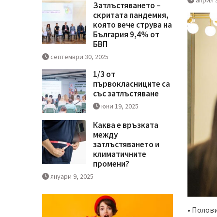
Затлъстяването –
скритата пандемия,
която вече струва на
България 9,4% от
БВП
септември 30, 2025
1/3 от
първокласниците са
със затлъстяване
юни 19, 2025
Каква е връзката
между
затлъстяването и
климатичните
промени?
януари 9, 2025
• Полови