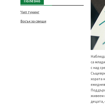
Полезно
Чип тунинг
Восък за свещи
Наблюда
са млади
с над с
Същевре
хората 
ежедневи
Поддърж
живеем 
децата,