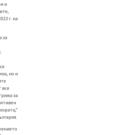
и и
ите,
23 г. на
а за
с
се
на, но и
ите
т все
грижа за
зитивен
хората,”
ългария.
ижението