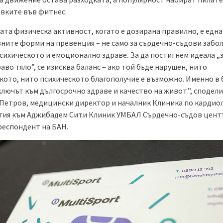
вките във фитнес.
та физическа активност, когато е дозирана правилно, е една
ните форми на превенция – не само за сърдечно-съдови забол
психическото и емоционално здраве. За да постигнем идеала „
раво тяло”, се изисква баланс – ако той бъде нарушен, нито
кото, нито психическото благополучие е възможно. Именно в 
ключът към дългосрочно здраве и качество на живот.”, сподел
 Петров, медицински директор и началник Клиника по кардио
гия към Аджибадем Сити Клиник УМБАЛ Сърдечно-съдов цент
респондент на БАН.