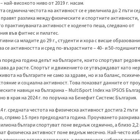
– най-високото ниво от 2019 г. насам.
та седмична честота на активност се е увеличила до 2 пъти се
а правят разлика между физическите и спортните активности,
то практикуваната активност е ходенето пеша, следвано от
ния във фитнес и пилатес.
тивни са младите до 29 г., студенти и хора с висше образовани
а се активността и сред по-възрастните – 40- и 50-годишните
а поредна година делът на българите, които спортуват редовн
ава да расте. Спортът и движението се утвърждават като не
живота на българите не само за здраве, но и за баланс, психич
стояние и социална активност. Това показват данните от про
еските навици на българина – MultiSport Index на IPSOS Бълга
о в края на 2024 г. по поръчка на Бенефит Системс България.
4 г. средната честота на физическа активност достига 2 пъти
, спрямо 1.5 през предходната година. Проучването разкрива
милиона българи спортуват поне веднъж седмично, а близо 2,2
ат физическа активност поне веднъж месечно. Най-често из
а движение остава разходката, а популярност набират пилате