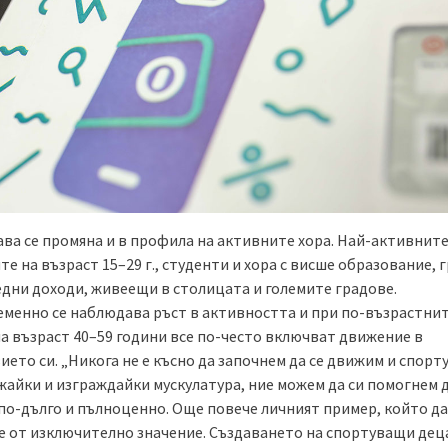
ва се промяна и в профила на активните хора. Най-активните
те на възраст 15–29 г., студенти и хора с висше образование,
редни доходи, живеещи в столицата и големите градове.
менно се наблюдава ръст в активността и при по-възрастнит
на възраст 40–59 години все по-често включват движение в
ето си. „Никога не е късно да започнем да се движим и спорт
айки и изграждайки мускулатура, ние можем да си помогнем 
по-дълго и пълноценно. Още повече личният пример, който д
 е от изключително значение. Създаването на спортуващи дец