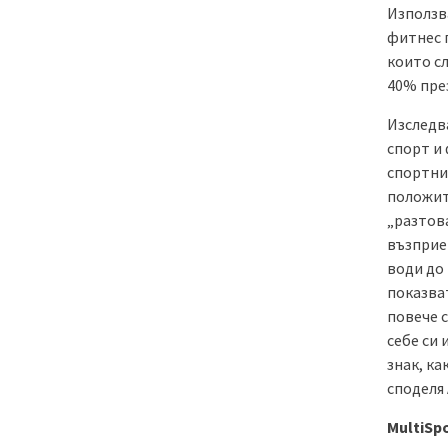
Използв
фитнес 
които сл
40% през 
Изследва
спорт и
спортни
положит
„разтов
възприе
води до
показват
повече с
себе си 
знак, ка
споделя
MultiSpo