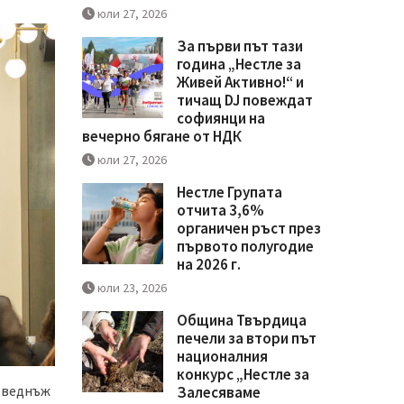
юли 27, 2026
За първи път тази
година „Нестле за
Живей Активно!“ и
тичащ DJ повеждат
софиянци на
вечерно бягане от НДК
юли 27, 2026
Нестле Групата
отчита 3,6%
органичен ръст през
първото полугодие
на 2026 г.
юли 23, 2026
Община Твърдица
печели за втори път
националния
конкурс „Нестле за
е веднъж
Залесяваме