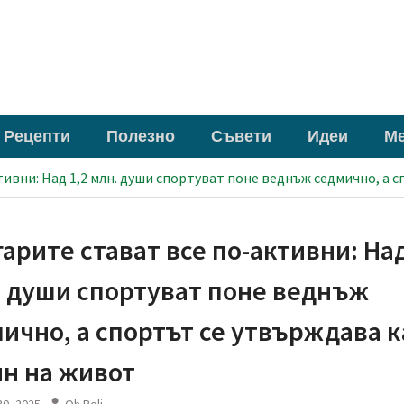
Рецепти
Полезно
Съвети
Идеи
М
тивни: Над 1,2 млн. души спортуват поне веднъж седмично, а 
арите стават все по-активни: Над
 души спортуват поне веднъж
ично, а спортът се утвърждава к
н на живот
30, 2025
Oh Boli