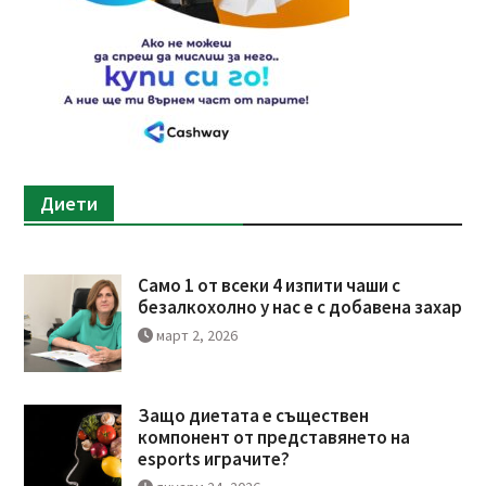
Диети
Само 1 от всеки 4 изпити чаши с
безалкохолно у нас е с добавена захар
март 2, 2026
Защо диетата е съществен
компонент от представянето на
esports играчите?