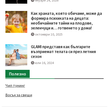
януари 24, 2026
Как храната, която обичаме, може да
формира психиката на децата:
необичайните тайни на плодове,
зеленчуци и… готвенето у дома!
октомври 10, 2025
GLAMI представя как българите
възприемат телата си през летния
сезон
юли 16, 2024
Полезно
Чип тунинг
Восък за свещи