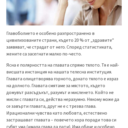
Главоболието е особено разпространено в
цивилизованите страни, където 20 % от „здравите”
заявяват, че страдат от него. Според статистиката,
жените са засегнати малко по-често.
Ясна е полярността на главата спрямо тялото. Тя е най-
висшата инстанция на нашата телесна институция.
Главата олицетворява горното, докато тялото е израз
на долното. Главата смятаме за мястото, където
домувът разсъдъкът, разумът и мисленето. Който не
мисли с главата си, действа неразумно. Някому може да
се завърти главата, друг не е с трезва глава.
Ирационални чувства като любовта, естествено
застрашават главата – повечето хора поради това си
губят ума (имала глава да пати). Има обаче и особено