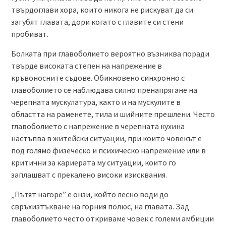
твърдоглави хора, които никога не рискуват да си
загубят главата, дори когато с главите си стени
пробиват.
Болката при главоболието вероятно възниква поради
твърде високата степен на напрежение в
кръвоносните съдове. Обикновено синхронно с
главоболието се наблюдава силно пренапрягане на
черепната мускулатура, както и на мускулите в
областта на раменете, тила и шийните прешлени. Често
главоболието с напрежение в черепната кухина
настъпва в житейски ситуации, при които човекът е
под голямо физеческо и психическо напрежение или в
критични за кариерата му ситуации, които го
заплашват с прекалено високи изисквания.
„Пътят нагоре” е онзи, който лесно води до
свръхизтъкване на горния полюс, на главата. Зад
главоболието често откриваме човек с големи амбиции