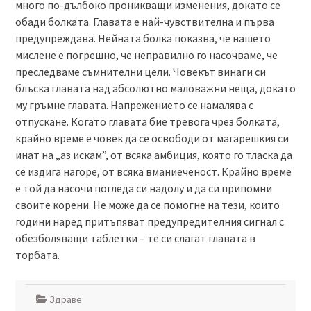
много по-дълбоко проникващи изменения, докато се
обади болката. Главата е най-чувствителна и първа
предупреждава. Нейната болка показва, че нашето
мислене е погрешно, че неправилно го насочваме, че
преследваме съмнителни цели. Човекът винаги си
блъска главата над абсолютно маловажни неща, докато
му гръмне главата. Напрежението се намалява с
отпускане. Когато главата бие тревога чрез болката,
крайно време е човек да се освободи от магарешкия си
инат на „аз искам”, от всяка амбиция, която го тласка да
се издига нагоре, от всяка вманиеченост. Крайно време
е той да насочи погледа си надолу и да си припомни
своите корени. Не може да се помогне на тези, които
години наред притъпяват предупредителния сигнал с
обезболяващи таблетки – те си слагат главата в
торбата.
Здраве