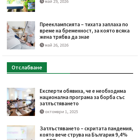
май 29, 2026
Прееклампсията – тихата заплаха по
време на бременност, за която всяка
жена трябва да знае
май 26, 2026
Отслабване
Експерти обявиха, че е необходима
национална програма за борба със
затлъстяването
октомври 1, 2025
Затлъстяването – скритата пандемия,
която вече струва на България 9,4%