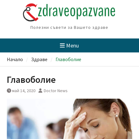
Skip
to
content
Полезни съвети за Вашето здраве
Menu
Начало
Здраве
Главоболие
Главоболие
май 14, 2020
Doctor News