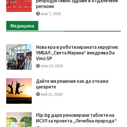
репродуктивно здраве в отдалечени
региони
юли 7, 2026
Медицина
Нова ера в роботизираната хирургия:
УМБАЛ „Света Марина“ внедрява Da
Vinci SP
юни 10, 2026
Дайте ми решение как да откажа
цигарите
май 31, 2026
Flip.bg дари реновирани таблети на
ИСУЛ за проекта „Лечебна природа“