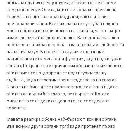
полза на единия срещу другия, а трябва да се стреми
към равновесие. Онези, които си товарят прекалено
корема са също толкова нездрави, както и тези с
претоварени глави. Все пак, нашата култура толкова
много поощри и разви полюса на главата, че по-скоро
имаме дефицит на долния полюс. Като допълнителен
проблем възниква въпросът в какво влагаме дейността
на нашия разум. В повечето случаи използваме
рационалните си мисловни функции, за да подсигурим
своя аз. Посредством причинния образец на мислене се
опитваме все по-добре да се подсигурим срещу
съдбата, за да изградим превъзходството на своя аз.
Главата не бива да се прави на самостоятелна и да се
опитва да върви без тялото, без сърцето. Когато
мисленето се отдели от долното, то се отделя от
корените.
Главата реагира с болка най-бързо от всички органи.
Във всички други органи трябва да протекат първо