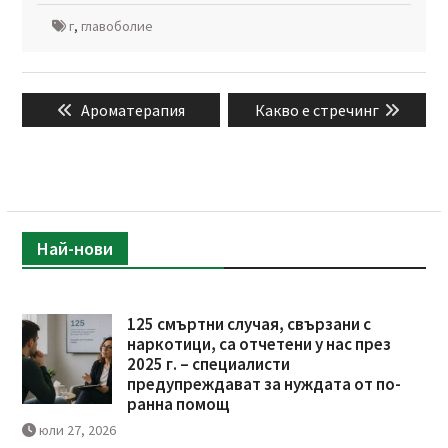
г
,
главоболие
Навигация
Previous
Next
Ароматерапия
Какво е стречинг
post:
post:
Най-нови
125 смъртни случая, свързани с
наркотици, са отчетени у нас през
2025 г. – специалисти
предупреждават за нуждата от по-
ранна помощ
юли 27, 2026