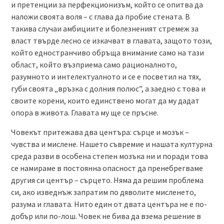
и претенции за перфекционизъм, който се опитва да
наложи своята воля – с глава да пробие стената. В
такива случаи амбициите и болезненият стремеж за
власт твърде лесно се изкачват в главата, защото този,
който едностранчиво обръща внимание само на тази
област, който възприема само рационалното,
разумното и интелектуалното и се е посветил на тях,
губи своята „връзка с долния полюс”, а заедно с това и
своите корени, които единствено могат да му дадат
опора в живота. Главата му ще се пръсне.
Човекът притежава два центъра: сърце и мозък –
чувства и мислене. Нашето съвремие и нашата културна
среда разви в особена степен мозъка ни и поради това
се намираме в постоянна опасност да пренебрегваме
другия си център – сърцето. Няма да решим проблема
си, ако изведнъж запратим по дяволите мисленето,
разума и главата. Нито един от двата центъра не е по-
добър или по-лош. Човек не бива да взема решение в