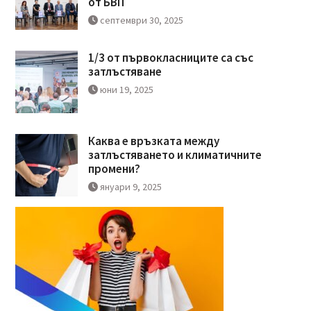
от БВП
септември 30, 2025
1/3 от първокласниците са със
затлъстяване
юни 19, 2025
Каква е връзката между
затлъстяването и климатичните
промени?
януари 9, 2025