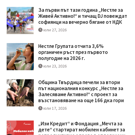
За първи път тази година „Нестле за
Живей Активно!“ и тичащ DJ повеждат
софиянци на вечерно бягане от НДК
юли 27, 2026
Нестле Групата отчита 3,6%
органичен ръст през първото
полугодие на 2026 г.
юли 23, 2026
Община Твърдица печели за втори
път националния конкурс „Нестле за
Залесяваме Активно!“ с проект за
възстановяване на още 166 дка гори
юли 17, 2026
„Изи Кредит“ и Фондация „Мечта за
дете“ стартират мобилен кабинет за