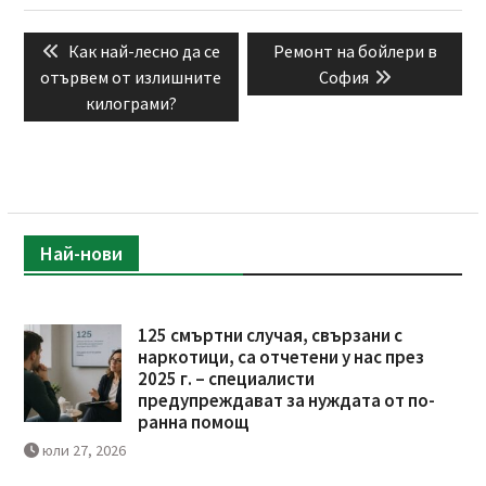
Навигация
Previous
Next
Как най-лесно да се
Ремонт на бойлери в
post:
post:
отървем от излишните
София
килограми?
Най-нови
125 смъртни случая, свързани с
наркотици, са отчетени у нас през
2025 г. – специалисти
предупреждават за нуждата от по-
ранна помощ
юли 27, 2026