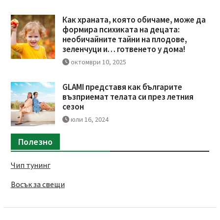
Как храната, която обичаме, може да
формира психиката на децата:
необичайните тайни на плодове,
зеленчуци и… готвенето у дома!
октомври 10, 2025
GLAMI представя как българите
възприемат телата си през летния
сезон
юли 16, 2024
Полезно
Чип тунинг
Восък за свещи