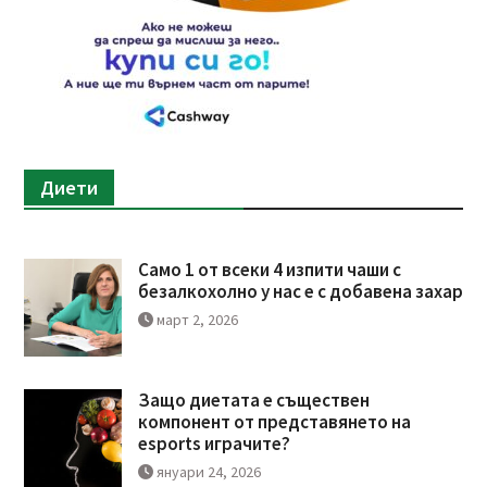
Диети
Само 1 от всеки 4 изпити чаши с
безалкохолно у нас е с добавена захар
март 2, 2026
Защо диетата е съществен
компонент от представянето на
esports играчите?
януари 24, 2026