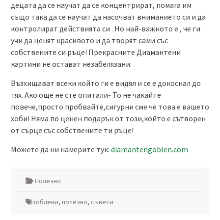
децата да се научат да се концентрират, помага им
също така да се научат да насочват вниманието си и да
контролират действията си . Но най-важното е , че ги
учи да ценят красивото и да творят сами със
собствените си ръце! Прекрасните Диамантени
картини не остават незабелязани.
Възхищават всеки който ги е видял и се е докоснал до
тях. Ако още не сте опитали- То не чакайте
повече,просто пробвайте,сигурни сме че това е вашето
хоби! Няма по ценен подарък от този,който е сътворен
от сърце със собствените ти ръце!
Можете да ни намерите тук:
diamantengoblen.com
Полезно
гоблени
,
полезно
,
съвети