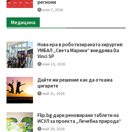
региони
юли 7, 2026
Медицина
Нова ера в роботизираната хирургия:
УМБАЛ „Света Марина“ внедрява Da
Vinci SP
юни 10, 2026
Дайте ми решение как да откажа
цигарите
май 31, 2026
Flip.bg дари реновирани таблети на
ИСУЛ за проекта „Лечебна природа“
май 29, 2026