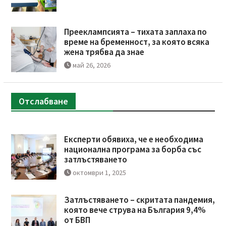
Прееклампсията – тихата заплаха по
време на бременност, за която всяка
жена трябва да знае
май 26, 2026
Отслабване
Експерти обявиха, че е необходима
национална програма за борба със
затлъстяването
октомври 1, 2025
Затлъстяването – скритата пандемия,
която вече струва на България 9,4%
от БВП