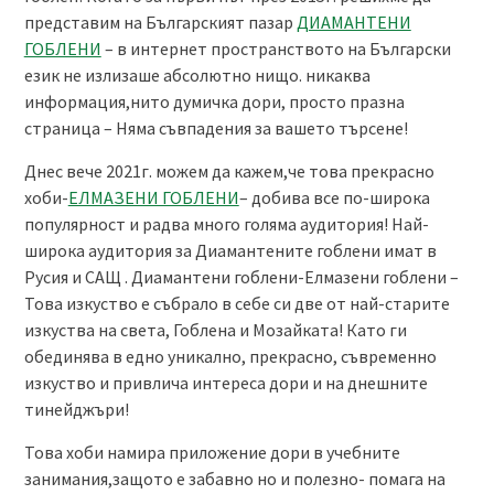
представим на Българският пазар
ДИАМАНТЕНИ
ГОБЛЕНИ
– в интернет пространството на Български
език не излизаше абсолютно нищо. никаква
информация,нито думичка дори, просто празна
страница – Няма съвпадения за вашето търсене!
Днес вече 2021г. можем да кажем,че това прекрасно
хоби-
ЕЛМАЗЕНИ ГОБЛЕНИ
– добива все по-широка
популярност и радва много голяма аудитория! Най-
широка аудитория за Диамантените гоблени имат в
Русия и САЩ . Диамантени гоблени-Елмазени гоблени –
Това изкуство е събрало в себе си две от най-старите
изкуства на света, Гоблена и Мозайката! Като ги
обединява в едно уникално, прекрасно, съвременно
изкуство и привлича интереса дори и на днешните
тинейджъри!
Това хоби намира приложение дори в учебните
занимания,защото е забавно но и полезно- помага на