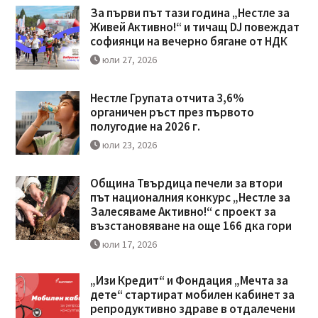
За първи път тази година „Нестле за
Живей Активно!“ и тичащ DJ повеждат
софиянци на вечерно бягане от НДК
юли 27, 2026
Нестле Групата отчита 3,6%
органичен ръст през първото
полугодие на 2026 г.
юли 23, 2026
Община Твърдица печели за втори
път националния конкурс „Нестле за
Залесяваме Активно!“ с проект за
възстановяване на още 166 дка гори
юли 17, 2026
„Изи Кредит“ и Фондация „Мечта за
дете“ стартират мобилен кабинет за
репродуктивно здраве в отдалечени