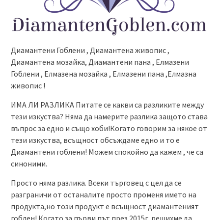
Диамантени Гоблени , Диамантена живопис ,
Диамантена мозайка, Диамантени пана , Елмазени
Гоблени , Елмазена мозайка , Елмазени пана ,Елмазна
живопис !
ИМА ЛИ РАЗЛИКА Питате се какви са разликите между
тези изкуства? Няма да намерите разлика защото става
въпрос за едно и също хоби!Когато говорим за някое от
тези изкуства, всъщност обсъждаме едно и то е
Диамантени гоблени! Можем спокойно да кажем , че са
синоними.
Просто няма разлика. Всеки търговец с цел да се
разграничи от останалите просто променя името на
продукта,но този продукт е всъщност диамантеният
гоблен! Когато за първи път през 2015г. решихме да