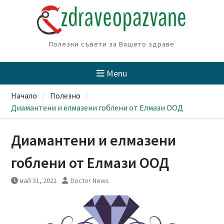
Skip
to
content
Полезни съвети за Вашето здраве
Menu
Начало
Полезно
Диамантени и елмазени гоблени от Елмази ООД
Диамантени и елмазени
гоблени от Елмази ООД
май 31, 2021
Doctor News