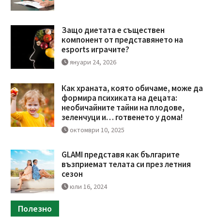
Защо диетата е съществен
компонент от представянето на
esports играчите?
януари 24, 2026
Как храната, която обичаме, може да
формира психиката на децата:
необичайните тайни на плодове,
зеленчуци и… готвенето у дома!
октомври 10, 2025
GLAMI представя как българите
възприемат телата си през летния
сезон
юли 16, 2024
Полезно