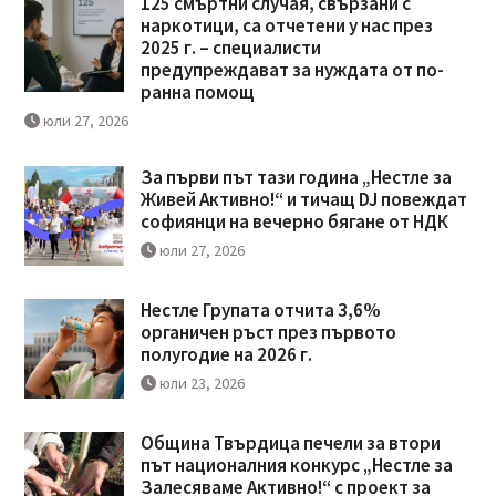
125 смъртни случая, свързани с
наркотици, са отчетени у нас през
2025 г. – специалисти
предупреждават за нуждата от по-
ранна помощ
юли 27, 2026
За първи път тази година „Нестле за
Живей Активно!“ и тичащ DJ повеждат
софиянци на вечерно бягане от НДК
юли 27, 2026
Нестле Групата отчита 3,6%
органичен ръст през първото
полугодие на 2026 г.
юли 23, 2026
Община Твърдица печели за втори
път националния конкурс „Нестле за
Залесяваме Активно!“ с проект за