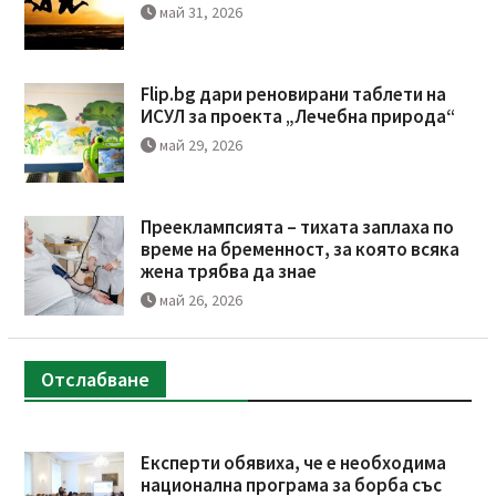
май 31, 2026
Flip.bg дари реновирани таблети на
ИСУЛ за проекта „Лечебна природа“
май 29, 2026
Прееклампсията – тихата заплаха по
време на бременност, за която всяка
жена трябва да знае
май 26, 2026
Отслабване
Експерти обявиха, че е необходима
национална програма за борба със