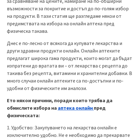
за сравняване на цените, намиране на по-обширни
възможности за покритие и достъп до по-голям избор
на продукти. В тази статия ще разгледаме някои от
предимствата на избора на онлайн аптека пред
физическа такава.
Днес е по-лесно от всякога да купувате лекарства и
други здравни продукти онлайн. Онлайн аптеките
предлагат широка гама продукти, които могат да бъдат
изпратени до вратата ви – от лекарства с рецепта до
такива без рецепта, витамини и хранителни добавки. В
много случаи онлайн аптеките са по-достъпни и по-
удобни от физическите им аналози.
Ето някои причини, поради които трябва да
обмислите избора на
аптека онлайн
пред
физическата:
1. Удобство: Закупуването на лекарства онлайн е
изключително удобно. Не е необходимо да прекарвате