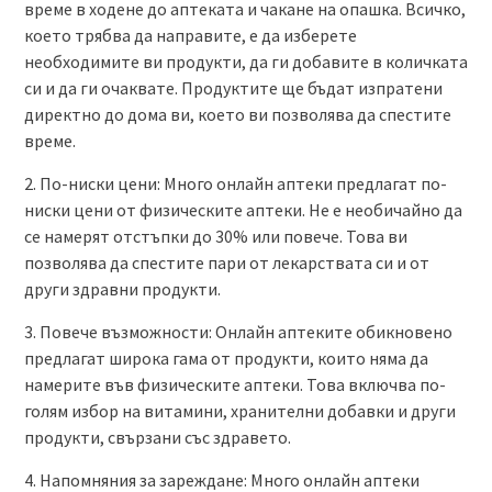
време в ходене до аптеката и чакане на опашка. Всичко,
което трябва да направите, е да изберете
необходимите ви продукти, да ги добавите в количката
си и да ги очаквате. Продуктите ще бъдат изпратени
директно до дома ви, което ви позволява да спестите
време.
2. По-ниски цени: Много онлайн аптеки предлагат по-
ниски цени от физическите аптеки. Не е необичайно да
се намерят отстъпки до 30% или повече. Това ви
позволява да спестите пари от лекарствата си и от
други здравни продукти.
3. Повече възможности: Онлайн аптеките обикновено
предлагат широка гама от продукти, които няма да
намерите във физическите аптеки. Това включва по-
голям избор на витамини, хранителни добавки и други
продукти, свързани със здравето.
4. Напомняния за зареждане: Много онлайн аптеки