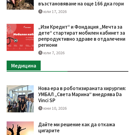
възстановяване на още 166 дка гори
юли 17, 2026
„Изи Кредит“ и Фондация „Мечта за
дете“ стартират мобилен кабинет за
репродуктивно здраве в отдалечени
региони
юли 7, 2026
Медицина
Нова ера в роботизираната хирургия:
УМБАЛ „Света Марина“ внедрява Da
Vinci SP
юни 10, 2026
Дайте ми решение как да откажа
цигарите