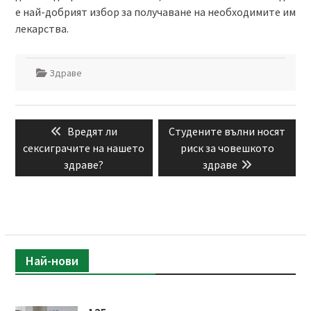
е най-добрият избор за получаване на необходимите им
лекарства.
Здраве
Навигация
Previous
Next
Вредят ли
Студените вълни носят
post:
post:
сексиграчите на нашето
риск за човешкото
здраве?
здраве
Най-нови