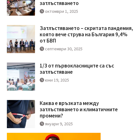
затлъстяването
октомври 1, 2025
Затлъстяването – скритата пандемия,
която вече струва на България 9,4%
от БВП
септември 30, 2025
1/3 от първокласниците са със
затлъстяване
юни 19, 2025
Каква е връзката между
затлъстяването и климатичните
промени?
януари 9, 2025