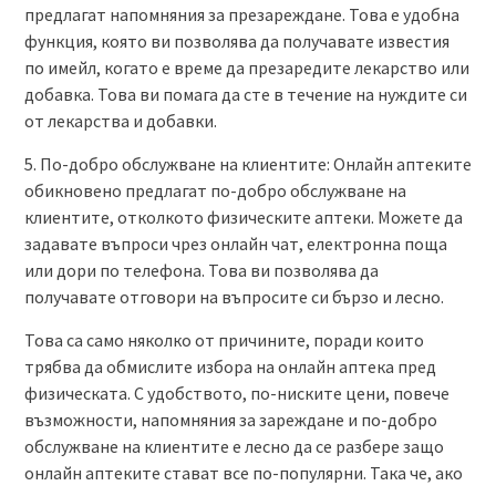
предлагат напомняния за презареждане. Това е удобна
функция, която ви позволява да получавате известия
по имейл, когато е време да презаредите лекарство или
добавка. Това ви помага да сте в течение на нуждите си
от лекарства и добавки.
5. По-добро обслужване на клиентите: Онлайн аптеките
обикновено предлагат по-добро обслужване на
клиентите, отколкото физическите аптеки. Можете да
задавате въпроси чрез онлайн чат, електронна поща
или дори по телефона. Това ви позволява да
получавате отговори на въпросите си бързо и лесно.
Това са само няколко от причините, поради които
трябва да обмислите избора на онлайн аптека пред
физическата. С удобството, по-ниските цени, повече
възможности, напомняния за зареждане и по-добро
обслужване на клиентите е лесно да се разбере защо
онлайн аптеките стават все по-популярни. Така че, ако