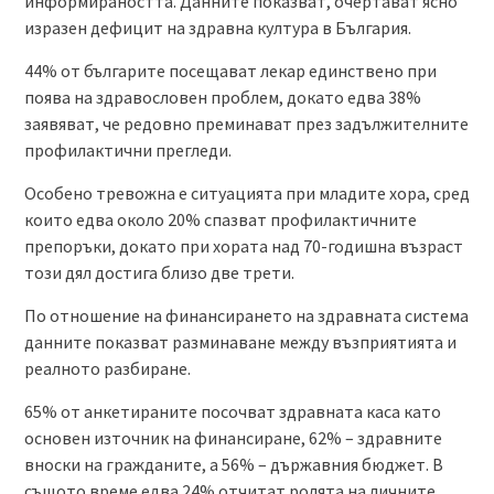
информираността. Данните показват, очертават ясно
изразен дефицит на здравна култура в България.
44% от българите посещават лекар единствено при
поява на здравословен проблем, докато едва 38%
заявяват, че редовно преминават през задължителните
профилактични прегледи.
Особено тревожна е ситуацията при младите хора, сред
които едва около 20% спазват профилактичните
препоръки, докато при хората над 70-годишна възраст
този дял достига близо две трети.
По отношение на финансирането на здравната система
данните показват разминаване между възприятията и
реалното разбиране.
65% от анкетираните посочват здравната каса като
основен източник на финансиране, 62% – здравните
вноски на гражданите, а 56% – държавния бюджет. В
същото време едва 24% отчитат ролята на личните