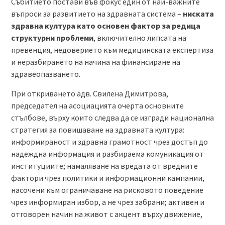
Събитието постави във фокус един от най-важните
въпроси за развитието на здравната система –
ниската
здравна култура като основен фактор за редица
структурни проблеми
, включително липсата на
превенция, недоверието към медицинската експертиза
и неразбирането на начина на финансиране на
здравеопазването.
При откриването адв. Свилена Димитрова,
председател на асоциацията очерта основните
стълбове, върху които следва да се изгради национална
стратегия за повишаване на здравната култура:
информираност и здравна грамотност чрез достъп до
надеждна информация и разбираема комуникация от
институциите; намаляване на вредата от вредните
фактори чрез политики и информационни кампании,
насочени към ограничаване на рисковото поведение
чрез информиран избор, а не чрез забрани; активен и
отговорен начин на живот с акцент върху движение,