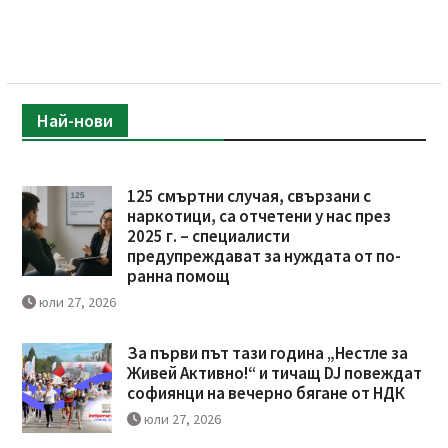
Най-нови
125 смъртни случая, свързани с
наркотици, са отчетени у нас през
2025 г. – специалисти
предупреждават за нуждата от по-
ранна помощ
юли 27, 2026
За първи път тази година „Нестле за
Живей Активно!“ и тичащ DJ повеждат
софиянци на вечерно бягане от НДК
юли 27, 2026