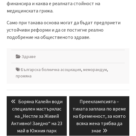
финансира и каква е реалната стойност на
медицинската грижа.
Само при такава основа могат да бъдат предприети
устойчиви реформи и да се постигне реално
подобрение на общественото здраве.
Здраве
Българска болнична асоциация
,
меморандум
,
промяна
Навигация
Previous
Next
Боряна Калейн води
Прееклампсията –
post:
post:
специален мастърклас
тихата заплаха по време
на „Нестле за Живей
на бременност, за която
Активно! Заедно“ на 23
всяка жена трябва да
май в Южния парк
знае