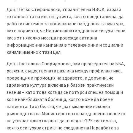
Доц. Петко Стефановски, Управител на НЗОК, изрази
готовността на институцията, която представлява, да
работи системно за повишаване на здравната култура,
като подчерта, че Националната здравноосигурителна
каса от няколко месеца провежда активна
информационна кампания в телевизионни и социални
канали именно с тази цел.
Доц. Цветелина Спиридонова, зам.председател на ББА,
разясни, съществената разлика между профилактика,
превенция и промоция на здравето, и допълни, че
здравната култура включва и базови практически
знания – като това кога да се потърси спешна помощ и
коя е най-близката болница, която може да поеме
пациента. Тя отбеляза, че „за съжаление няколко
ръководства на Министерството на здравеопазването
не успяват или отказват да въведат GPS системата,
която осигурява стриктно следване на Наредбата за