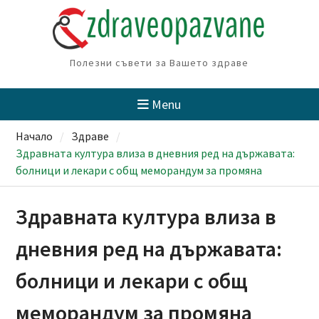
Skip
to
content
Полезни съвети за Вашето здраве
Menu
Начало
Здраве
Здравната култура влиза в дневния ред на държавата:
болници и лекари с общ меморандум за промяна
Здравната култура влиза в
дневния ред на държавата:
болници и лекари с общ
меморандум за промяна