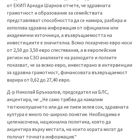
от ЕКИП Аркади Шарков отчете, че здравната
грамотност и образование за семействата
представляват способността да се намира, разбира и
използва здравна информация от официални или
академични източници, а възвръщаемостта на
инвестициите е значителна. Всяко похарчено евро носи
от 2,50 до 3,50 евро спестявания, а в европейския
регион на СЗО анализите на разходите и ползите
показват, че за всяко евро, инвестирано в интервенции
за здравна грамотност, финансовата възвръщаемост
варира от 0,62 до 27,40 евро.
Д-р Николай Брънзалов, председател на БЛС,
акцентира, че: „Не само трябва да намалим
тютюнопушенето или да не пием зелев сок, здравната
култура е много по-широко понятие. Необходима е
целенасочена, национална политика, която да
акцентира върху местата, на които хората могат да
получат точната информация.“