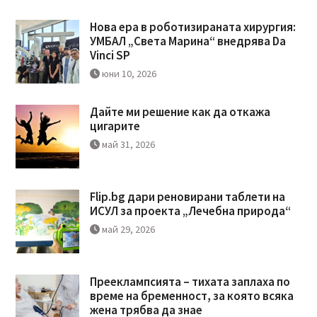
Нова ера в роботизираната хирургия:
УМБАЛ „Света Марина“ внедрява Da
Vinci SP
юни 10, 2026
Дайте ми решение как да откажа
цигарите
май 31, 2026
Flip.bg дари реновирани таблети на
ИСУЛ за проекта „Лечебна природа“
май 29, 2026
Прееклампсията – тихата заплаха по
време на бременност, за която всяка
жена трябва да знае