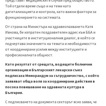
представят медицинските случаи пред обществото.
Той отдели време също и на теми като
дигитализацията и контрола, като важни фактори за
функционирането на системата.
От страна на Министъра на здравеопазването Катя
Ивкова, бе изпратен поздравителен адрес към ББА и
участниците в институционалния диалог, в който се
подчертава значението на темата и необходимостта
от координирани усилия между институциите и
професионалната общност.
Като резултат от срещата, водещите болнични
организации и Българският лекарски съюз
подписаха Меморандум за сътрудничество, с който
заявяват обща воля за координирани действия в
посока повишаване на здравната култура в
България.
С подписването на документа секторът ясно заяви, че