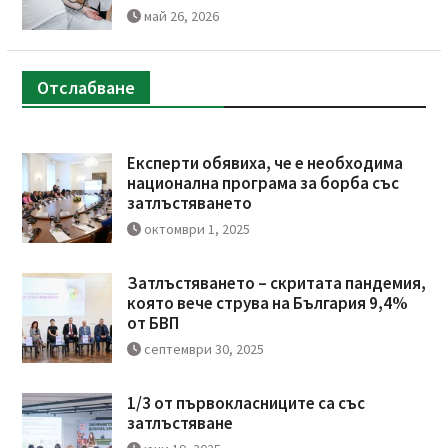
май 26, 2026
Отслабване
Експерти обявиха, че е необходима
национална програма за борба със
затлъстяването
октомври 1, 2025
Затлъстяването – скритата пандемия,
която вече струва на България 9,4%
от БВП
септември 30, 2025
1/3 от първокласниците са със
затлъстяване