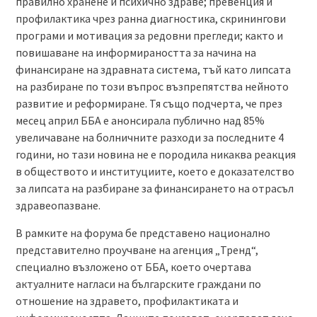
правилно хранене и психично здраве; превенция и
профилактика чрез ранна диагностика, скринингови
програми и мотивация за редовни прегледи; както и
повишаване на информираността за начина на
финансиране на здравната система, тъй като липсата
на разбиране по този въпрос възпрепятства нейното
развитие и реформиране. Тя също подчерта, че през
месец април ББА е анонсирала публично над 85%
увеличаване на болничните разходи за последните 4
години, но тази новина не е породила никаква реакция
в обществото и институциите, което е доказателство
за липсата на разбиране за финансирането на отрасъл
здравеопазване.
В рамките на форума бе представено национално
представително проучване на агенция „Тренд“,
специално възложено от ББА, което очертава
актуалните нагласи на българските граждани по
отношение на здравето, профилактиката и