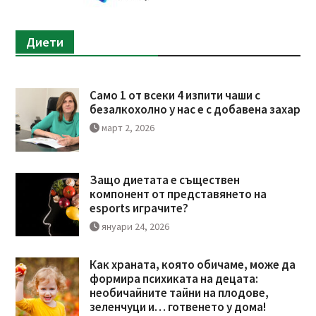
Диети
Само 1 от всеки 4 изпити чаши с
безалкохолно у нас е с добавена захар
март 2, 2026
Защо диетата е съществен
компонент от представянето на
esports играчите?
януари 24, 2026
Как храната, която обичаме, може да
формира психиката на децата:
необичайните тайни на плодове,
зеленчуци и… готвенето у дома!