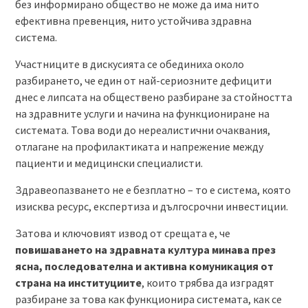
без информирано общество не може да има нито
ефективна превенция, нито устойчива здравна
система.
Участниците в дискусията се обединиха около
разбирането, че един от най-сериозните дефицити
днес е липсата на обществено разбиране за стойността
на здравните услуги и начина на функциониране на
системата. Това води до нереалистични очаквания,
отлагане на профилактиката и напрежение между
пациенти и медицински специалисти.
Здравеопазването не е безплатно – то е система, която
изисква ресурс, експертиза и дългосрочни инвестиции.
Затова и ключовият извод от срещата е, че
повишаването на здравната култура минава през
ясна, последователна и активна комуникация от
страна на институциите
, които трябва да изградят
разбиране за това как функционира системата, как се