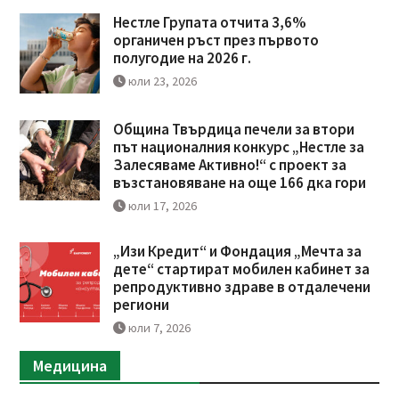
Нестле Групата отчита 3,6%
органичен ръст през първото
полугодие на 2026 г.
юли 23, 2026
Община Твърдица печели за втори
път националния конкурс „Нестле за
Залесяваме Активно!“ с проект за
възстановяване на още 166 дка гори
юли 17, 2026
„Изи Кредит“ и Фондация „Мечта за
дете“ стартират мобилен кабинет за
репродуктивно здраве в отдалечени
региони
юли 7, 2026
Медицина