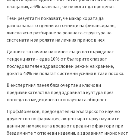
плащания, а 6% заявяват, че не могат да преценят.
Тези резултати показват, че макар хората да
разпознават отделни източници на финансиране,
липсва ясно разбиране за реалната структура на
системата и за ролята на личния принос в нея.
Данните за начина на живот също потвърждават
тенденцията – едва 10% от българите спазват
последователен здравословен режим на хранене,
докато 43% не полагат системни усилия в тази посока.
В експертния панел бяха очертани ключови
предизвикателства пред здравната култура през
погледа на медицинската и научната общност.
Проф.Момеков, председател на Българското научно
дружество по фармация, акцентира върху научните
данни за намалената вреда от вредните фактори при
бездимните тютюневи изделия, а здравният икономист