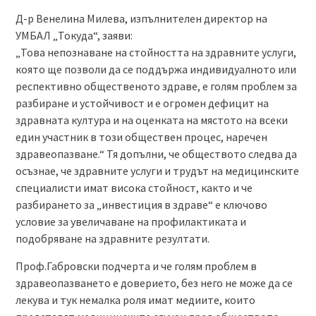
Д-р Венелина Милева, изпълнителен директор на
УМБАЛ „Токуда“, заяви:
„Това непознаване на стойността на здравните услуги,
която ще позволи да се поддържа индивидуалното или
респективно общественото здраве, е голям проблем за
разбиране и устойчивост и е огромен дефицит на
здравната култура и на оценката на мястото на всеки
един участник в този обществен процес, наречен
здравеопазване.“ Тя допълни, че обществото следва да
осъзнае, че здравните услуги и трудът на медицинските
специалисти имат висока стойност, както и че
разбирането за „инвестиция в здраве“ е ключово
условие за увеличаване на профилактиката и
подобряване на здравните резултати.
Проф.Габровски подчерта и че голям проблем в
здравеопазването е доверието, без него не може да се
лекува и тук немалка роля имат медиите, които