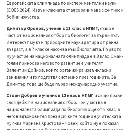
Европейската олимпиада по експериментални науки
(EOES 2024). Извън класната стая се занимава с фитнес и
бойни изкуства.
Димитър Оронов, ученик в 11 клас в НПМГ,
също е
част от националния отбор по биология за първи път.
Интересът му към природните науки датира от ранна
възраст, а в 7 клас се насочва към биологията. Първото
му участие на националната олимпиада е в 8 клас. С най-
голям принос за неговото развитие е учителят
Валентин Дойнов, който организира извънкласни
занимания и го подготвя системно през годините. За
Димитър това ще бъде първо международно участие.
Стоян Добрев е ученик в 12 клас в НПМГ
и също прави
своя дебют в националния отбор. Той участва в
националната олимпиада по биология още от 8 клас, а
негов вдъхновител през всичките години е учителката
му г-жа Мариана Христова – човек, който му е показал