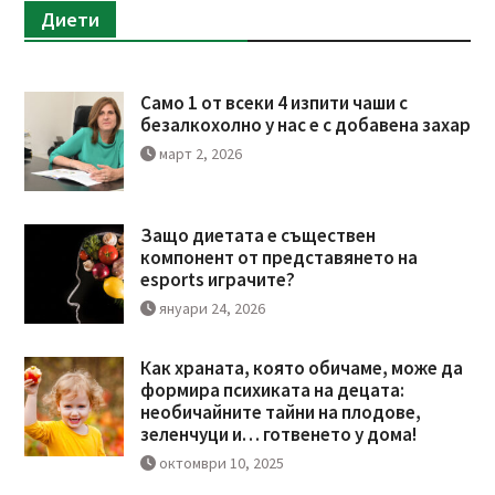
Диети
Само 1 от всеки 4 изпити чаши с
безалкохолно у нас е с добавена захар
март 2, 2026
Защо диетата е съществен
компонент от представянето на
esports играчите?
януари 24, 2026
Как храната, която обичаме, може да
формира психиката на децата:
необичайните тайни на плодове,
зеленчуци и… готвенето у дома!
октомври 10, 2025