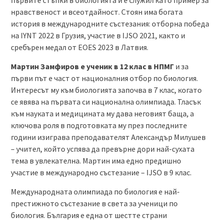
първите стъпки в биологията и е служил като пример за
нравственост и всеотдайност. Стоян има богата
история в международните състезания: отборна победа
на IYNT 2022 в Грузия, участие в IJSO 2021, както и
сребърен медал от EOES 2023 в Латвия.
Мартин Замфиров е ученик в 12 клас в НПМГ
и за
първи път е част от националния отбор по биология.
Интересът му към биологията започва в 7 клас, когато
се явява на първата си национална олимпиада. Тласък
към науката и медицината му дава неговият баща, а
ключова роля в подготовката му през последните
години изиграва преподавателят Александър Милушев
– учител, който успява да превърне дори най-сухата
тема в увлекателна. Мартин има едно предишно
участие в международно състезание – IJSO в 9 клас.
Международната олимпиада по биология е най-
престижното състезание в света за ученици по
биология. България е една от шестте страни