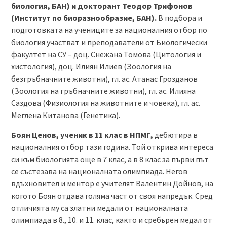
биология, БАН) и докторант Теодор Трифонов
(Институт по биоразнообразие, БАН).
В подбора и
подготовката на учениците за националния отбор по
биология участват и преподаватели от Биологически
факултет на СУ – доц. Снежана Томова (Цитология и
хистология), доц. Илиян Илиев (Зоология на
безгръбначните животни), гл. ас. Атанас Грозданов
(Зоология на гръбначните животни), гл. ас. Илияна
Саздова (Физиология на животните и човека), гл. ас.
Меглена Китанова (Генетика).
Боян Ценов, ученик в 11 клас в НПМГ,
дебютира в
националния отбор тази година. Той открива интереса
си към биологията още в 7 клас, а в 8 клас за първи път
се състезава на националната олимпиада. Негов
вдъхновител и ментор е учителят Валентин Дойнов, на
когото Боян отдава голяма част от своя напредък. Сред
отличията му са златни медали от националната
олимпиада в 8., 10. и 11. клас, както и сребърен медал от