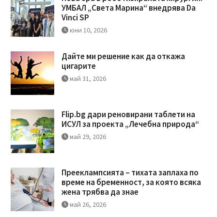
УМБАЛ „Света Марина“ внедрява Da
Vinci SP
юни 10, 2026
Дайте ми решение как да откажа
цигарите
май 31, 2026
Flip.bg дари реновирани таблети на
ИСУЛ за проекта „Лечебна природа“
май 29, 2026
Прееклампсията – тихата заплаха по
време на бременност, за която всяка
жена трябва да знае
май 26, 2026