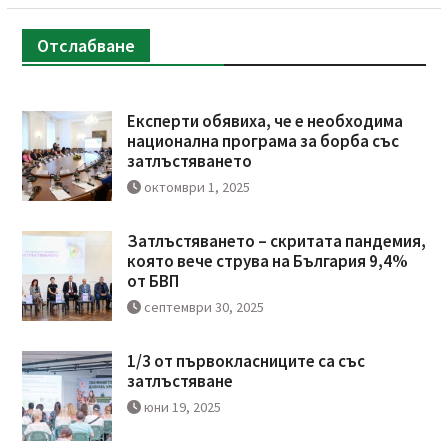
Отслабване
Експерти обявиха, че е необходима
национална програма за борба със
затлъстяването
октомври 1, 2025
Затлъстяването – скритата пандемия,
която вече струва на България 9,4%
от БВП
септември 30, 2025
1/3 от първокласниците са със
затлъстяване
юни 19, 2025