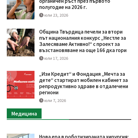
органичен ръст през първото
полугодие на 2026 г.
юли 23, 2026
Община Твърдица печели за втори
път националния конкурс „Нестле за
Залесяваме Активно!“ с проект за
възстановяване на още 166 дка гори
юли 17, 2026
„Изи Кредит“ и Фондация „Мечта за
дете“ стартират мобилен кабинет за
репродуктивно здраве в отдалечени
региони
юли 7, 2026
Медицина
Нова ера в роботизираната хирургия: