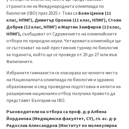
страната ни на Международната олимпиада по
биология (IBO) през 2025 г. Това са
Боян Ценов (11
клас, НПМГ), Димитър Оронов (11 клас, НПМГ), Стоян
Добрев (12 клас, НПМГ) и Мартин Замфиров (12 клас,
НПМГ),
съобщават от Сдружението на олимпийските
отбори по природни науки. Четиримата олимпийци ще
се състезават на най-престижния турнир по биология
за годината, който ще се проведе от 20 до 27 юли във
Филипините.
Избраните гимназисти се класираха на челните места
на Националната олимпиада по биология и здравно
образование и след проведена подготовка и изпити на
разширения национален отбор получиха правото да
представят България на IBO.
Ръководители на отбора са проф. д-р Албена
Йорданова (Медицински факултет, СУ), гл. ас. д-р
Радослав Александров (Институт по молекулярна