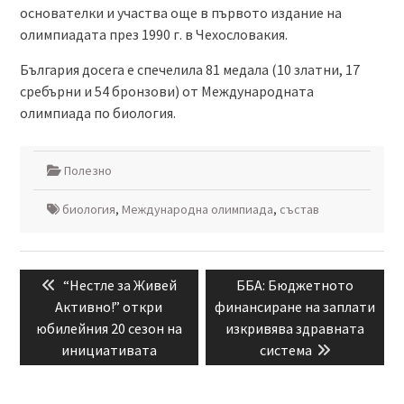
основателки и участва още в първото издание на
олимпиадата през 1990 г. в Чехословакия.
България досега е спечелила 81 медала (10 златни, 17
сребърни и 54 бронзови) от Международната
олимпиада по биология.
Полезно
биология
,
Международна олимпиада
,
състав
Навигация
Previous
Next
“Нестле за Живей
ББА: Бюджетното
post:
post:
Aктивно!” откри
финансиране на заплати
юбилейния 20 сезон на
изкривява здравната
инициативата
система