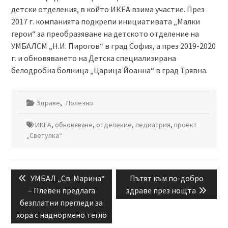
детски отделения, в който ИКЕА взима участие. През
2017 г. компанията подкрепи инициативата „Малки
герои“ за преобразяване на детското отделение на
УМБАЛСМ „Н.И. Пирогов“ в град София, а през 2019-2020
г. и обновяването на Детска специализирана
белодробна болница „Царица Йоанна“ в град Трявна.
Здраве
,
Полезно
ИКЕА
,
обновяване
,
отделение
,
педиатрия
,
проект
„Светулка“
Навигация
Previous
Next
УМБАЛ „Св. Марина“
Пътят към по-добро
post:
post:
– Плевен предлага
здраве през нощта
безплатни прегледи за
хора с наднормено тегло