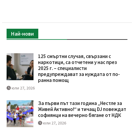
Най-нови
125 смъртни случая, свързани с
наркотици, са отчетени у нас през
2025 г. – специалисти
предупреждават за нуждата от по-
ранна помощ
юли 27, 2026
За първи път тази година „Нестле за
Живей Активно!“ и тичащ DJ повеждат
софиянци на вечерно бягане от НДК
юли 27, 2026