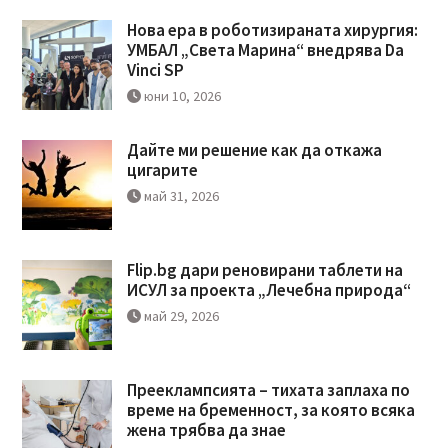
Нова ера в роботизираната хирургия:
УМБАЛ „Света Марина“ внедрява Da
Vinci SP
юни 10, 2026
Дайте ми решение как да откажа
цигарите
май 31, 2026
Flip.bg дари реновирани таблети на
ИСУЛ за проекта „Лечебна природа“
май 29, 2026
Прееклампсията – тихата заплаха по
време на бременност, за която всяка
жена трябва да знае