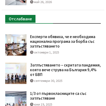
май 26, 2026
Отслабване
Експерти обявиха, че е необходима
национална програма за борба със
затлъстяването
октомври 1, 2025
Затлъстяването – скритата пандемия,
която вече струва на България 9,4%
от БВП
септември 30, 2025
1/3 от първокласниците са със
затлъстяване
юни 19, 2025