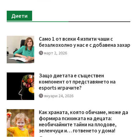
Диети
Само 1 от всеки 4 изпити чаши с
безалкохолно у нас е с добавена захар
март 2, 2026
Защо диетата е съществен
компонент от представянето на
esports играчите?
януари 24, 2026
Как храната, която обичаме, може да
формира психиката на децата:
необичайните тайни на плодове,
зеленчуци и… готвенето у дома!