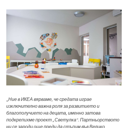
„
Ние в ИКЕА вярваме, че средата играе
изключително важна роля за развитието и
благополучието на децата, именно затова
подкрепихме проект
„Светулка“. Партньорството
ни се зароди още преди да стъпим във Велико