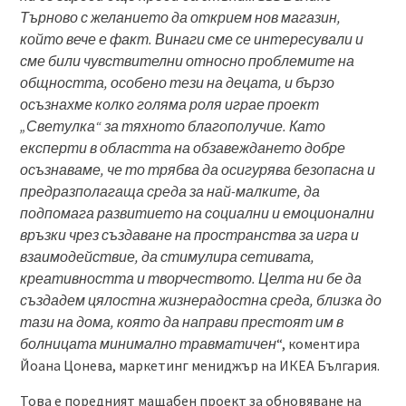
Търново с желанието да открием нов магазин,
който вече е факт. Винаги сме се интересували и
сме били чувствителни относно проблемите на
общността, особено тези на децата, и бързо
осъзнахме колко голяма роля играе проект
„Светулка“ за тяхното благополучие. Като
експерти в областта на обзавеждането добре
осъзнаваме, че то трябва да осигурява безопасна и
предразполагаща среда за най-малките, да
подпомага развитието на социални и емоционални
връзки чрез създаване на пространства за игра и
взаимодействие, да стимулира сетивата,
креативността и творчеството. Целта ни бе да
създадем цялостна жизнерадостна среда, близка до
тази на дома, която да направи престоят им в
болницата минимално травматичен
“, коментира
Йоана Цонева, маркетинг мениджър на ИКЕА България.
Това е поредният мащабен проект за обновяване на