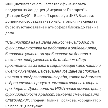
Инициативата се осъществява с финансовата
подкрепа на Фондация „Америка за България“ и
„Ротари Клуб” – Велико Търново“, а ИКЕА България
допринася със създаването на благоприятна среда за
бързо възстановяване и атмосфера близка до тази на
дома.
“
Същността на нашата дейност е да подобрим
функционалността на работата в отделенията,
битовите условия за пребиваване на децата и
техните придружители и да създадем общи
пространства за игра и социализация като чакални
и детски кътове. Да създадем усещане за спокойна,
цветна и предразполагаща среда, която подпомага
оздравителния процес и намалява стреса и страха
при децата. Дарението на ИКЕА внася именно цвят,
функционалност и радост, за което сме безкрайно
благодарни!
”, споделя Полина Троянова, координатор
на проект „Светулка“.