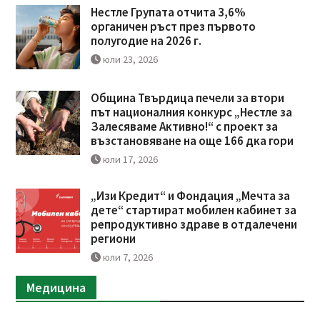
Нестле Групата отчита 3,6%
органичен ръст през първото
полугодие на 2026 г.
юли 23, 2026
Община Твърдица печели за втори
път националния конкурс „Нестле за
Залесяваме Активно!“ с проект за
възстановяване на още 166 дка гори
юли 17, 2026
„Изи Кредит“ и Фондация „Мечта за
дете“ стартират мобилен кабинет за
репродуктивно здраве в отдалечени
региони
юли 7, 2026
Медицина