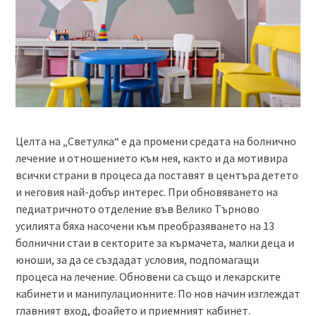
Целта на „Светулка“ е да промени средата на болнично
лечение и отношението към нея, както и да мотивира
всички страни в процеса да поставят в центъра детето
и неговия най-добър интерес. При обновяването на
педиатричното отделение във Велико Търново
усилията бяха насочени към преобразяването на 13
болнични стаи в секторите за кърмачета, малки деца и
юноши, за да се създадат условия, подпомагащи
процеса на лечение. Обновени са също и лекарските
кабинети и манипулационните. По нов начин изглеждат
главният вход, фоайето и приемният кабинет.