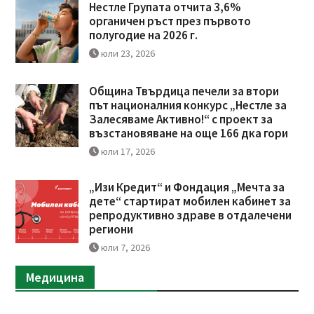
Нестле Групата отчита 3,6%
органичен ръст през първото
полугодие на 2026 г.
юли 23, 2026
Община Твърдица печели за втори
път националния конкурс „Нестле за
Залесяваме Активно!“ с проект за
възстановяване на още 166 дка гори
юли 17, 2026
„Изи Кредит“ и Фондация „Мечта за
дете“ стартират мобилен кабинет за
репродуктивно здраве в отдалечени
региони
юли 7, 2026
Медицина