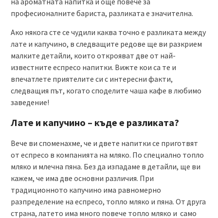
на ароматната напитка и още повече за
професионалните бариста, разликата е значителна.
Ако някога сте се чудили каква точно е разликата между
лате и капучино, в следващите редове ще ви разкрием
малките детайли, които открояват две от най-
известните еспресо напитки. Вижте кои са те и
впечатлете приятелите си с интересни факти,
следващия път, когато споделите чаша кафе в любимо
заведение!
Лате и капучино – къде е разликата?
Вече ви споменахме, че и двете напитки се приготвят
от еспресо в компанията на мляко. По специално топло
мляко и млечна пяна. Без да изпадаме в детайли, ще ви
кажем, че има две основни различия. При
традиционното капучино има равномерно
разпределение на еспресо, топло мляко и пяна. От друга
страна, латето има много повече топло мляко и само