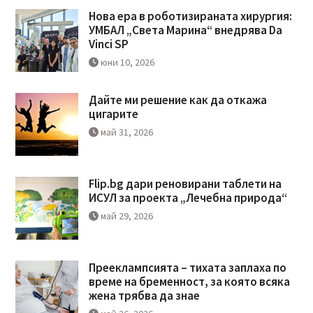
Нова ера в роботизираната хирургия:
УМБАЛ „Света Марина“ внедрява Da
Vinci SP
юни 10, 2026
Дайте ми решение как да откажа
цигарите
май 31, 2026
Flip.bg дари реновирани таблети на
ИСУЛ за проекта „Лечебна природа“
май 29, 2026
Прееклампсията – тихата заплаха по
време на бременност, за която всяка
жена трябва да знае