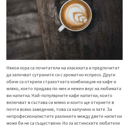
Някои хора са почитатели на класиката и предпочитат
да започват сутрините си с ароматно еспресо. Други
обаче са открили страхотната комбинация на кафе и
мляко, което придава по-мек и нежен вкус на любимата
ви напитка. Най-популярните кафе напитки, които
включват в състава си мляко и които ще откриете в
почти всяко заведение, това са капучино и лате. За
непрофесионалистите разликите между двете напитки
може би не са съществени. Но за истинските любители