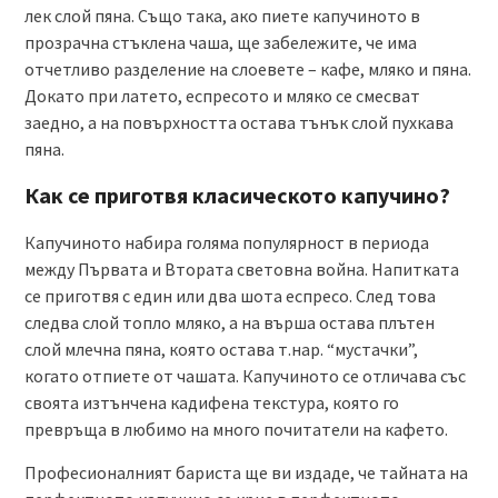
лек слой пяна. Също така, ако пиете капучиното в
прозрачна стъклена чаша, ще забележите, че има
отчетливо разделение на слоевете – кафе, мляко и пяна.
Докато при латето, еспресото и мляко се смесват
заедно, а на повърхността остава тънък слой пухкава
пяна.
Как се приготвя класическото капучино?
Капучиното набира голяма популярност в периода
между Първата и Втората световна война. Напитката
се приготвя с един или два шота еспресо. След това
следва слой топло мляко, а на върша остава плътен
слой млечна пяна, която остава т.нар. “мустачки”,
когато отпиете от чашата. Капучиното се отличава със
своята изтънчена кадифена текстура, която го
превръща в любимо на много почитатели на кафето.
Професионалният бариста ще ви издаде, че тайната на