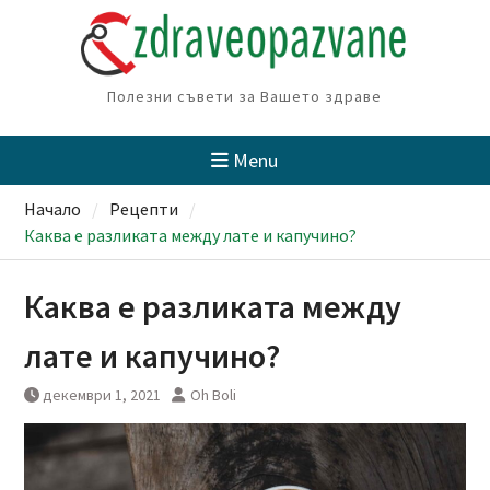
Skip
to
content
Полезни съвети за Вашето здраве
Menu
Начало
Рецепти
Каква е разликата между лате и капучино?
Каква е разликата между
лате и капучино?
декември 1, 2021
Oh Boli