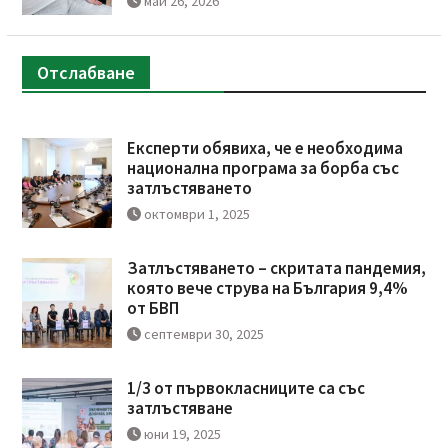
май 26, 2026
Отслабване
Експерти обявиха, че е необходима
национална програма за борба със
затлъстяването
октомври 1, 2025
Затлъстяването – скритата пандемия,
която вече струва на България 9,4%
от БВП
септември 30, 2025
1/3 от първокласниците са със
затлъстяване
юни 19, 2025