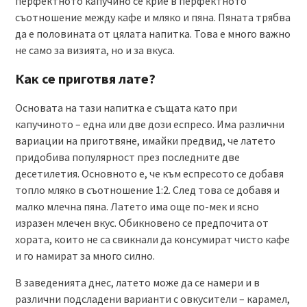
перфектното капучино се крие в перфектното
съотношение между кафе и мляко и пяна. Пяната трябва
да е половината от цялата напитка. Това е много важно
не само за визията, но и за вкуса.
Как се приготвя лате?
Основата на тази напитка е същата като при
капучиното – една или две дози еспресо. Има различни
вариации на приготвяне, имайки предвид, че латето
придобива популярност през последните две
десетилетия. Основното е, че към еспресото се добавя
топло мляко в съотношение 1:2. След това се добавя и
малко млечна пяна. Латето има още по-мек и ясно
изразен млечен вкус. Обикновено се предпочита от
хората, които не са свикнали да консумират чисто кафе
и го намират за много силно.
В заведенията днес, латето може да се намери и в
различни подсладени варианти с овкусители – карамел,