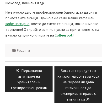
шоколад, ванилия и др.
Не е нужно да сте професионален бариста, за да си ги
приготвите вкъщи. Нужно ви е само мляно кафе или
кафе на зърна
, което да смелете вкъщи, мляко и малко
търпение! Открийте всичко нужно за приготвянето на
вкусно капучино или лате на
Coffeespot
!
Рецепти
Навигация
Previous
Next
Персонално
Богатият продуктов
post:
post:
изготвяне на
каталог на боята за коса
хранителен и
на Лореал ни дава
тренировъчен режим
възможност да
експериментираме с
визията си