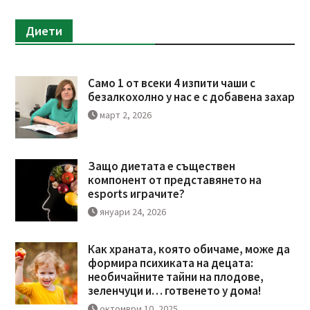
Диети
Само 1 от всеки 4 изпити чаши с
безалкохолно у нас е с добавена захар
март 2, 2026
Защо диетата е съществен
компонент от представянето на
esports играчите?
януари 24, 2026
Как храната, която обичаме, може да
формира психиката на децата:
необичайните тайни на плодове,
зеленчуци и… готвенето у дома!
октомври 10, 2025