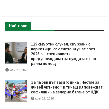
Най-нови
125 смъртни случая, свързани с
наркотици, са отчетени у нас през
2025 г. – специалисти
предупреждават за нуждата от по-
ранна помощ
юли 27, 2026
За първи път тази година „Нестле за
Живей Активно!“ и тичащ DJ повеждат
софиянци на вечерно бягане от НДК
юли 27, 2026