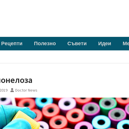
Рецепти
Полезно
Съвети
Идеи
М
ионелоза
 2019
Doctor News