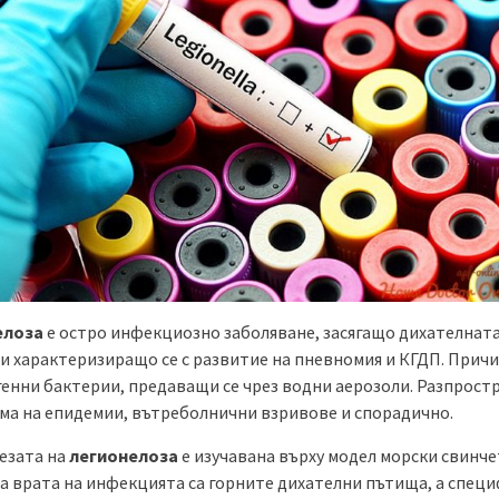
елоза
е остро инфекциозно заболяване, засягащо дихателнат
 и характеризиращо се с развитие на пневномия и КГДП. Причи
генни бактерии, предаващи се чрез водни аерозоли. Разпростр
ма на епидемии, вътреболнични взривове и спорадично.
езата на
легионелоза
е изучавана върху модел морски свинче
а врата на инфекцията са горните дихателни пътища, а спец