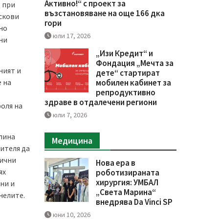
Активно!“ с проект за
д при
възстановяване на още 166 дка
искови
гори
но
юли 17, 2026
ни
„Изи Кредит“ и
Фондация „Мечта за
ният и
дете“ стартират
 на
мобилен кабинет за
репродуктивно
здраве в отдалечени региони
оля на
юли 7, 2026
тлина
Медицина
ителя да
лични
Нова ера в
ях
роботизираната
хирургия: УМБАЛ
ни и
„Света Марина“
нелите.
внедрява Da Vinci SP
юни 10, 2026