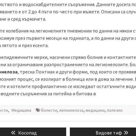
лството и водоснабдителните съоръжения. Данните досега п
яването е от 2 до 4 пъти по-често при мъжете. Описани са случ
не и сред кърмачета.
те колебания на легионелните пневмонии по данни на някои 
симум през първите месеци на годината, а по данни на други 
а лятото и през есента.
епидемичните мерки, насочени спрямо болния и контактните,
ни за ограничаване разпространението на легионелозите. Б
онелоза
, треска Понтиак и други форми, под които се проявя
зният процес, се изолират в болница или в дома за лечение. 
те и хотелите профилактично се изследват остатъчните вод
водните съоръжения за питейна и битова в
ести
,
Медицина
болести
,
легионелоза
,
медицина
,
полезно
ация
Previous
Next
Косопад
Видове тиф