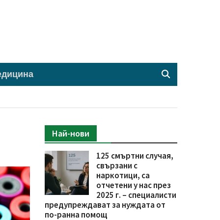
едицина
Най-нови
125 смъртни случая,
свързани с
наркотици, са
отчетени у нас през
2025 г. – специалисти
предупреждават за нуждата от
по-ранна помощ