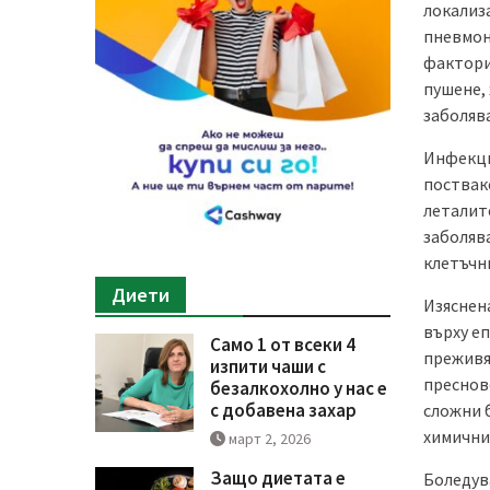
локализ
пневмони
фактори
пушене,
заболява
Инфекци
поствак
леталит
заболяв
клетъчн
Диети
Изяснен
върху е
Само 1 от всеки 4
преживя
изпити чаши с
пресново
безалкохолно у нас е
с добавена захар
сложни 
химични
март 2, 2026
Защо диетата е
Боледув