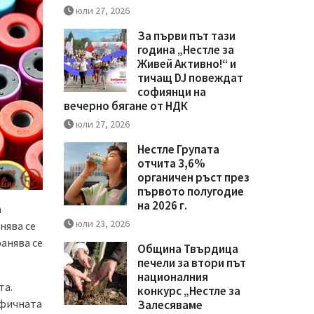
юли 27, 2026
За първи път тази
година „Нестле за
Живей Активно!“ и
тичащ DJ повеждат
софиянци на
вечерно бягане от НДК
юли 27, 2026
Нестле Групата
отчита 3,6%
органичен ръст през
първото полугодие
на 2026 г.
а
юли 23, 2026
нява се
анява се
Община Твърдица
печели за втори път
националния
та.
конкурс „Нестле за
ифичната
Залесяваме