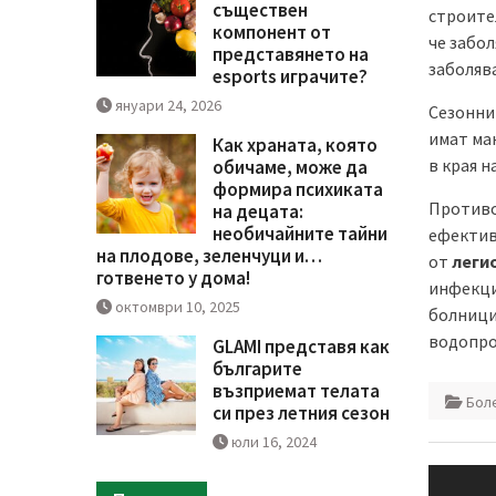
съществен
строите
компонент от
че забол
представянето на
заболява
esports играчите?
януари 24, 2026
Сезонни
имат мак
Как храната, която
в края н
обичаме, може да
формира психиката
Противо
на децата:
необичайните тайни
ефектив
на плодове, зеленчуци и…
от
леги
готвенето у дома!
инфекцио
октомври 10, 2025
болници
водопро
GLAMI представя как
българите
възприемат телата
Бол
си през летния сезон
юли 16, 2024
Навиг