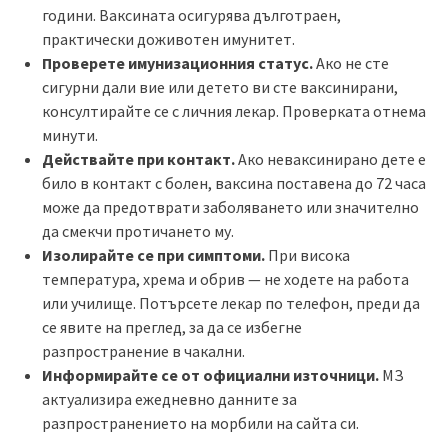
години. Ваксината осигурява дълготраен,
практически доживотен имунитет.
Проверете имунизационния статус.
Ако не сте
сигурни дали вие или детето ви сте ваксинирани,
консултирайте се с личния лекар. Проверката отнема
минути.
Действайте при контакт.
Ако неваксинирано дете е
било в контакт с болен, ваксина поставена до 72 часа
може да предотврати заболяването или значително
да смекчи протичането му.
Изолирайте се при симптоми.
При висока
температура, хрема и обрив — не ходете на работа
или училище. Потърсете лекар по телефон, преди да
се явите на преглед, за да се избегне
разпространение в чакални.
Информирайте се от официални източници.
МЗ
актуализира ежедневно данните за
разпространението на морбили на сайта си.