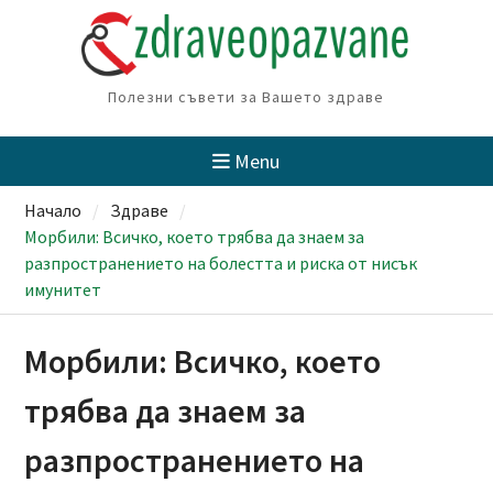
Skip
to
content
Полезни съвети за Вашето здраве
Menu
Начало
Здраве
Морбили: Всичко, което трябва да знаем за
разпространението на болестта и риска от нисък
имунитет
Морбили: Всичко, което
трябва да знаем за
разпространението на