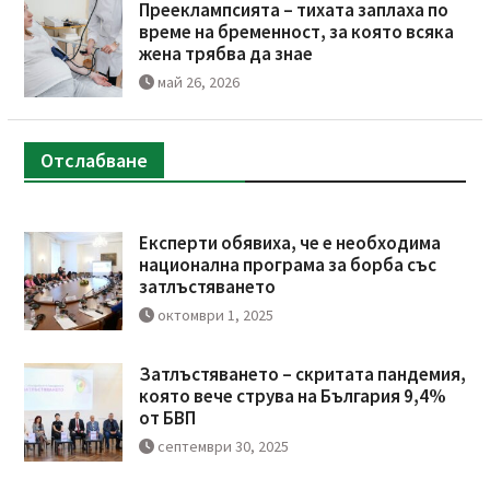
Прееклампсията – тихата заплаха по
време на бременност, за която всяка
жена трябва да знае
май 26, 2026
Отслабване
Експерти обявиха, че е необходима
национална програма за борба със
затлъстяването
октомври 1, 2025
Затлъстяването – скритата пандемия,
която вече струва на България 9,4%
от БВП
септември 30, 2025