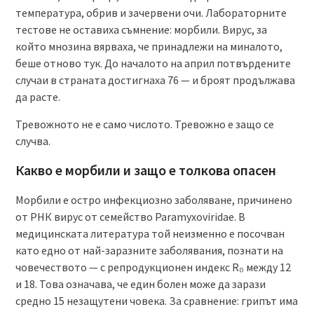
температура, обрив и зачервени очи. Лабораторните
тестове не оставиха съмнение: морбили. Вирус, за
който мнозина вярваха, че принадлежи на миналото,
беше отново тук. До началото на април потвърдените
случаи в страната достигнаха 76 — и броят продължава
да расте.
Тревожното не е само числото. Тревожно е защо се
случва.
Какво е морбили и защо е толкова опасен
Морбили е остро инфекциозно заболяване, причинено
от РНК вирус от семейство Paramyxoviridae. В
медицинската литература той неизменно е посочван
като едно от най-заразните заболявания, познати на
човечеството — с репродукционен индекс R₀ между 12
и 18. Това означава, че един болен може да зарази
средно 15 незащутени човека. За сравнение: грипът има