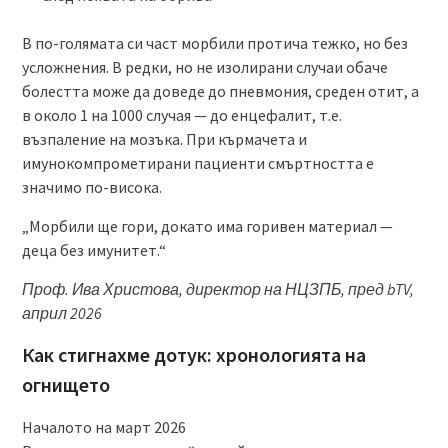
В по-голямата си част морбили протича тежко, но без
усложнения. В редки, но не изолирани случаи обаче
болестта може да доведе до пневмония, среден отит, а
в около 1 на 1000 случая — до енцефалит, т.е.
възпаление на мозъка. При кърмачета и
имунокомпрометирани пациенти смъртността е
значимо по-висока.
„Морбили ще гори, докато има горивен материал —
деца без имунитет.“
Проф. Ива Христова, директор на НЦЗПБ, пред bTV,
април 2026
Как стигнахме дотук: хронологията на
огнището
Началото на март 2026