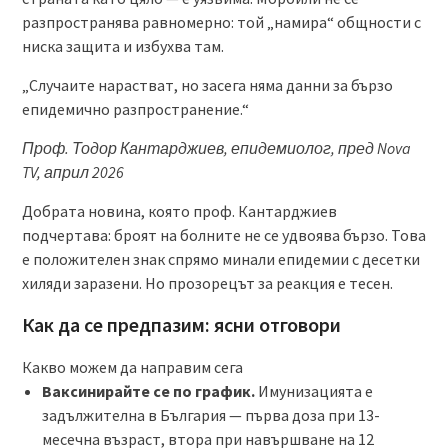
разпространява равномерно: той „намира“ общности с
ниска защита и избухва там.
„Случаите нарастват, но засега няма данни за бързо
епидемично разпространение.“
Проф. Тодор Кантарджиев, епидемиолог, пред Nova
TV, април 2026
Добрата новина, която проф. Кантарджиев
подчертава: броят на болните не се удвоява бързо. Това
е положителен знак спрямо минали епидемии с десетки
хиляди заразени. Но прозорецът за реакция е тесен.
Как да се предпазим: ясни отговори
Какво можем да направим сега
Ваксинирайте се по график.
Имунизацията е
задължителна в България — първа доза при 13-
месечна възраст, втора при навършване на 12