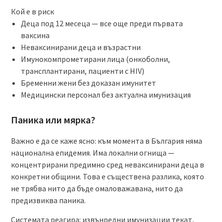
Кой е в риск
Деца под 12 месеца — все още преди първата
ваксина
Неваксинирани деца и възрастни
Имунокомпрометирани лица (онкоболни,
трансплантирани, пациенти с HIV)
Бременни жени без доказан имунитет
Медицински персонал без актуална имунизация
Паника или мярка?
Важно е да се каже ясно: към момента в България няма
национална епидемия. Има локални огнища —
концентрирани предимно сред неваксинирани деца в
конкретни общини. Това е съществена разлика, която
не трябва нито да бъде омаловажавана, нито да
предизвиква паника.
Системата реагира: извънредни имунизации текат,