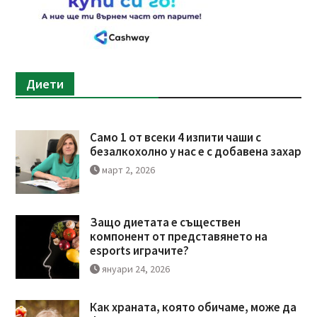
Диети
Само 1 от всеки 4 изпити чаши с
безалкохолно у нас е с добавена захар
март 2, 2026
Защо диетата е съществен
компонент от представянето на
esports играчите?
януари 24, 2026
Как храната, която обичаме, може да