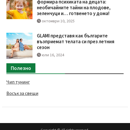
формира психиката на децата:
необичайните тайни на плодове,
зеленчуци и… готвенето у дома!
октомври 10, 2025
GLAMI представя как българите
възприемат телата си през летния
сезон
юли 16, 2024
Полезно
Чип тунинг
Восък за свещи