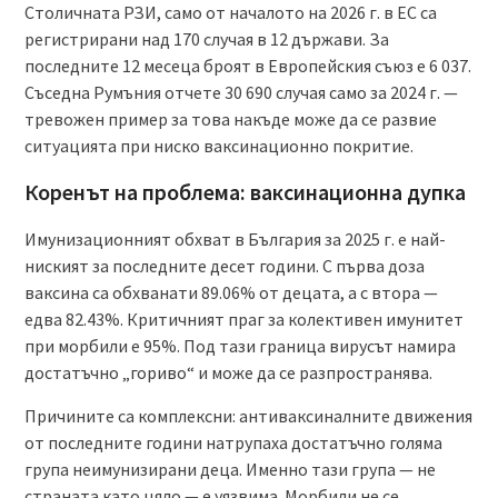
Столичната РЗИ, само от началото на 2026 г. в ЕС са
регистрирани над 170 случая в 12 държави. За
последните 12 месеца броят в Европейския съюз е 6 037.
Съседна Румъния отчете 30 690 случая само за 2024 г. —
тревожен пример за това накъде може да се развие
ситуацията при ниско ваксинационно покритие.
Коренът на проблема: ваксинационна дупка
Имунизационният обхват в България за 2025 г. е най-
ниският за последните десет години. С първа доза
ваксина са обхванати 89.06% от децата, а с втора —
едва 82.43%. Критичният праг за колективен имунитет
при морбили е 95%. Под тази граница вирусът намира
достатъчно „гориво“ и може да се разпространява.
Причините са комплексни: антиваксиналните движения
от последните години натрупаха достатъчно голяма
група неимунизирани деца. Именно тази група — не
страната като цяло — е уязвима. Морбили не се