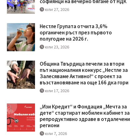
софиянци на вечерно бягане от НДК
юли 27, 2026
Нестле Групата отчита 3,6%
органичен ръст през първото
полугодие на 2026 г.
юли 23, 2026
Община Твърдица печели за втори
път националния конкурс „Нестле за
Залесяваме Активно!“ с проект за
възстановяване на още 166 дка гори
юли 17, 2026
„Изи Кредит“ и Фондация „Мечта за
дете“ стартират мобилен кабинет за
репродуктивно здраве в отдалечени
региони
юли 7, 2026