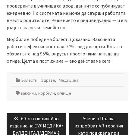
проверките в училища са в ход, данните се публикуват
ежедневно. Но системата не може да свърши работата
вместо родителите. Решението е индивидуално — и е в
ръцете на всяко семейство.
Морбили е победима болест. Доказано. Ваксината
работи с ефективност над 97% след две дози. Когато
обхватът е над 95%, вирусът просто няма накъде да
отиде. Целта е постижима — ако действаме сега.
Болести
,
Здраве
,
Медицина
ваксини
,
морбили
,
огнище
Навигация
Previous
Next
60-ото юбилейно
Учени в Полша
post:
post:
издание на БУЛМЕДИКА/
изпробват VR терапия
БУЛДЕНТАЛ/ДЕРМА &
като подкрепа при