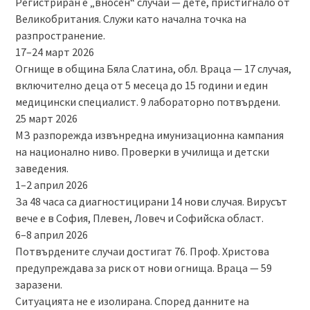
Регистриран е „вносен“ случай — дете, пристигнало от
Великобритания. Служи като начална точка на
разпространение.
17–24 март 2026
Огнище в община Бяла Слатина, обл. Враца — 17 случая,
включително деца от 5 месеца до 15 години и един
медицински специалист. 9 лабораторно потвърдени.
25 март 2026
МЗ разпорежда извънредна имунизационна кампания
на национално ниво. Проверки в училища и детски
заведения.
1–2 април 2026
За 48 часа са диагностицирани 14 нови случая. Вирусът
вече е в София, Плевен, Ловеч и Софийска област.
6–8 април 2026
Потвърдените случаи достигат 76. Проф. Христова
предупреждава за риск от нови огнища. Враца — 59
заразени.
Ситуацията не е изолирана. Според данните на