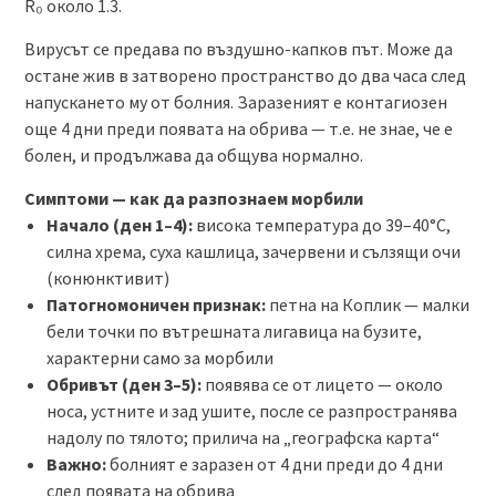
R₀ около 1.3.
Вирусът се предава по въздушно-капков път. Може да
остане жив в затворено пространство до два часа след
напускането му от болния. Заразеният е контагиозен
още 4 дни преди появата на обрива — т.е. не знае, че е
болен, и продължава да общува нормално.
Симптоми — как да разпознаем морбили
Начало (ден 1–4):
висока температура до 39–40°C,
силна хрема, суха кашлица, зачервени и сълзящи очи
(конюнктивит)
Патогномоничен признак:
петна на Коплик — малки
бели точки по вътрешната лигавица на бузите,
характерни само за морбили
Обривът (ден 3–5):
появява се от лицето — около
носа, устните и зад ушите, после се разпространява
надолу по тялото; прилича на „географска карта“
Важно:
болният е заразен от 4 дни преди до 4 дни
след появата на обрива