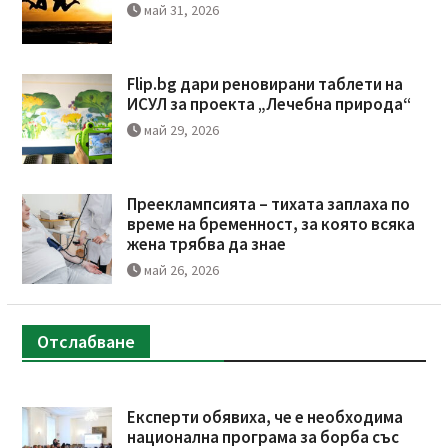
май 31, 2026
Flip.bg дари реновирани таблети на
ИСУЛ за проекта „Лечебна природа“
май 29, 2026
Прееклампсията – тихата заплаха по
време на бременност, за която всяка
жена трябва да знае
май 26, 2026
Отслабване
Експерти обявиха, че е необходима
национална програма за борба със