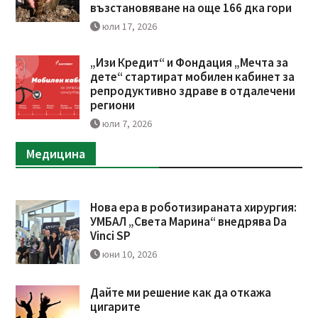
възстановяване на още 166 дка гори
юли 17, 2026
„Изи Кредит“ и Фондация „Мечта за
дете“ стартират мобилен кабинет за
репродуктивно здраве в отдалечени
региони
юли 7, 2026
Медицина
Нова ера в роботизираната хирургия:
УМБАЛ „Света Марина“ внедрява Da
Vinci SP
юни 10, 2026
Дайте ми решение как да откажа
цигарите