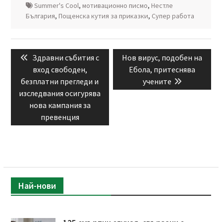
Summer's Cool
,
мотивационно писмо
,
Нестле
България
,
Пощенска кутия за приказки
,
Супер работа
Навигация
Previous
Next
Здравни събития с
Нов вирус, подобен на
post:
post:
вход свободен,
Ебола, притеснява
безплатни прегледи и
учените
изследвания осигурява
нова кампания за
превенция
Най-нови