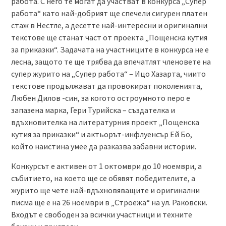
работа. С него те могат да участват в конкурса „Супер
работа“ като най-добрият ще спечели сигурен платен
стаж в Нестле, а десетте най-интересни и оригинални
текстове ще станат част от проекта „Пощенска кутия
за приказки“. Задачата на участниците в конкурса не е
лесна, защото те ще трябва да впечатлят членовете на
супер журито на „Супер работа“ – Ицо Хазарта, чиито
текстове продължават да провокират поколенията,
Любен Дилов -син, за когото остроумното перо е
запазена марка, Гери Турийска – създателка и
вдъхновителка на литературния проект „Пощенска
кутия за приказки“ и актьорът-инфлуенсър Ей Бо,
който наистина умее да разказва забавни истории.
Конкурсът е активен от 1 октомври до 10 ноември, а
събитието, на което ще се обявят победителите, а
журито ще чете най-вдъхновяващите и оригинални
писма ще е на 26 ноември в „Строежа“ на ул. Раковски.
Входът е свободен за всички участници и техните