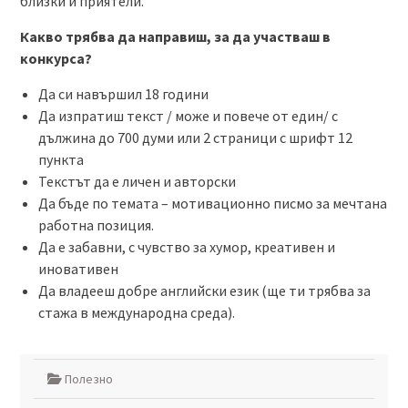
близки и приятели.
Какво трябва да направиш, за да участваш в
конкурса?
Да си навършил 18 години
Да изпратиш текст / може и повече от един/ с
дължина до 700 думи или 2 страници с шрифт 12
пункта
Текстът да е личен и авторски
Да бъде по темата – мотивационно писмо за мечтана
работна позиция.
Да е забавни, с чувство за хумор, креативен и
иновативен
Да владееш добре английски език (ще ти трябва за
стажа в международна среда).
Полезно