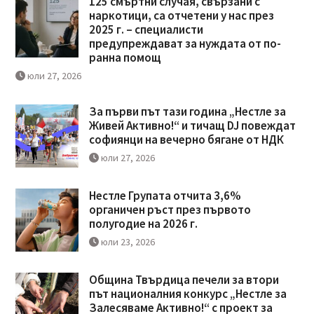
125 смъртни случая, свързани с
наркотици, са отчетени у нас през
2025 г. – специалисти
предупреждават за нуждата от по-
ранна помощ
юли 27, 2026
За първи път тази година „Нестле за
Живей Активно!“ и тичащ DJ повеждат
софиянци на вечерно бягане от НДК
юли 27, 2026
Нестле Групата отчита 3,6%
органичен ръст през първото
полугодие на 2026 г.
юли 23, 2026
Община Твърдица печели за втори
път националния конкурс „Нестле за
Залесяваме Активно!“ с проект за