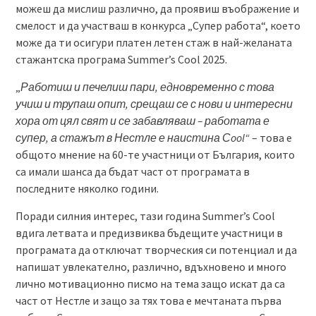
можеш да мислиш различно, да проявиш въображение и
смелост и да участваш в конкурса „Супер работа“, което
може да ти осигури платен летен стаж в най-желаната
стажантска програма Summer’s Cool 2025.
„
Работиш и печелиш пари, едновременно с това
учиш и трупаш опит, срещаш се с нови и интересни
хора от цял свят и се забавляваш – работата е
супер, а стажът в Нестле е наистина Сool“
– това е
общото мнение на 60-те участници от България, които
са имали шанса да бъдат част от програмата в
последните няколко години.
Поради силния интерес, тази година Summer’s Cool
вдига летвата и предизвиква бъдещите участници в
програмата да отключат творческия си потенциал и да
напишат увлекателно, различно, вдъхновено и много
лично мотивационно писмо на тема защо искат да са
част от Нестле и защо за тях това е мечтаната първа