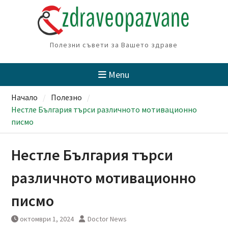
Skip
to
content
Полезни съвети за Вашето здраве
Menu
Начало
Полезно
Нестле България търси различното мотивационно
писмо
Нестле България търси
различното мотивационно
писмо
октомври 1, 2024
Doctor News