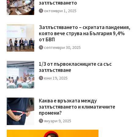
затлъстяването
октомври 1, 2025
Затлъстяването – скритата пандемия,
която вече струва на България 9,4%
от БВП
септември 30, 2025
1/3 от първокласниците са със
затлъстяване
юни 19, 2025
Каква е връзката между
затлъстяването и климатичните
промени?
януари 9, 2025