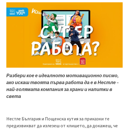
Разбери
к
ое
е идеалното мотивационно писмо,
ако искаш твоята първа работа да е в
Нестле
–
най-голямата компания за храни и напитки в
света
Нестле България и Пощенска кутия за приказки те
предизвикват да излезеш от клишето, да докажеш, че