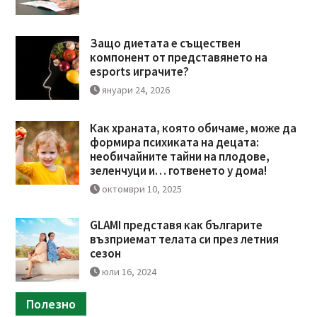
Защо диетата е съществен
компонент от представянето на
esports играчите?
януари 24, 2026
Как храната, която обичаме, може да
формира психиката на децата:
необичайните тайни на плодове,
зеленчуци и… готвенето у дома!
октомври 10, 2025
GLAMI представя как българите
възприемат телата си през летния
сезон
юли 16, 2024
Полезно