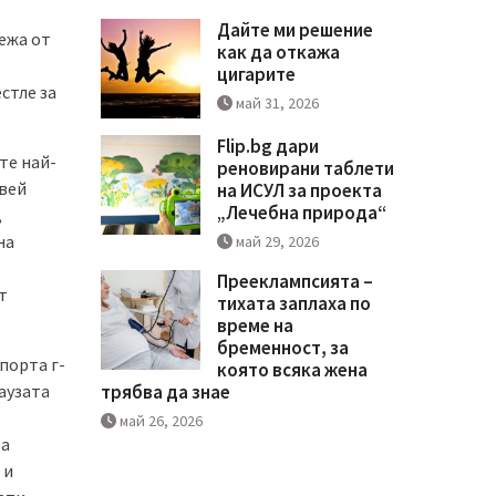
Дайте ми решение
ежа от
как да откажа
цигарите
стле за
май 31, 2026
Flip.bg дари
те най-
реновирани таблети
ивей
на ИСУЛ за проекта
„Лечебна природа“
,
на
май 29, 2026
Прееклампсията –
т
тихата заплаха по
време на
бременност, за
порта г-
която всяка жена
каузата
трябва да знае
май 26, 2026
за
 и