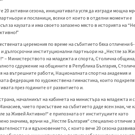
те 20 активни сезона, инициативата успя да изгради мощна мр
 партньори и посланици, всеки от които в отделни моменти е
ъл за каузата и има своето запазено място в историята на “Не
ктивно!”
ествената церемония по време на събитието бяха отличени 6-
 и дългосрочни институционални партньори на „Нестле за Ж
!“ – Министерството на младежта и спорта, Столична община
лното сдружение на общините в Република България, Столич
я на вътрешните работи, Националната спортна академия и
ката федерация по художествена гимнастика, които подкрепя
ивата през годините от развитието и.
страна, началникът на кабинета на министъра на младежта и с
Манасиев, чието присъствие на събитието даде ясен знак, че 
тле за Живей Активно!“ е припозната от институциите като
ено значима, връчи на „Нестле България“ специално отличие 
вателността и вдъхновението, с които вече 20 сезона развива