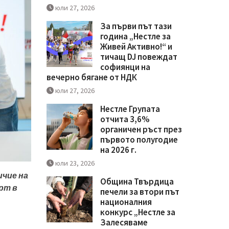
юли 27, 2026
За първи път тази
година „Нестле за
Живей Активно!“ и
тичащ DJ повеждат
софиянци на
вечерно бягане от НДК
юли 27, 2026
Нестле Групата
отчита 3,6%
органичен ръст през
първото полугодие
на 2026 г.
юли 23, 2026
чие на
Община Твърдица
рт в
печели за втори път
националния
конкурс „Нестле за
Залесяваме