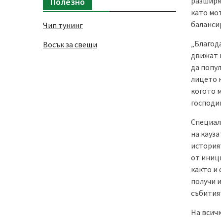
разширя
Полезно
като мо
баланси
Чип тунинг
„Благода
Восък за свещи
движат 
да попул
лицето 
когото 
господи
Специал
на кауз
история
от иниц
както и
получи и
събития
На всич