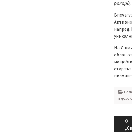
рекорд,
Впечатл
Активно
напред.
уникалн
На 7-ми 
облак от
мащабно
стартът 
пилонит
Пол
вдъхно
Навиг
„Св