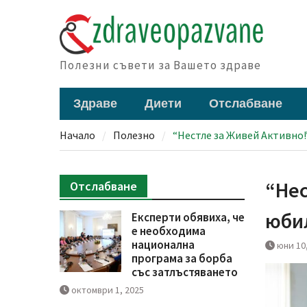
Skip
to
content
Полезни съвети за Вашето здраве
Здраве
Диети
Отслабване
Начало
Полезно
“Нестле за Живей Aктивно!
“Нес
Отслабване
юбил
Експерти обявиха, че
е необходима
национална
юни 10
програма за борба
със затлъстяването
октомври 1, 2025