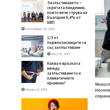
Затлъстяването –
скритата пандемия,
която вече струва на
България 9,4% от
БВП
септември 30, 2025
1/3 от
първокласниците са
със затлъстяване
юни 19, 2025
Каква е връзката
между
затлъстяването и
климатичните
промени?
Минист
януари 9, 2025
Нестле
стран