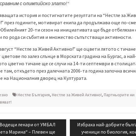
 сравним с олимпийско злато!“
яващата история и постигнатите резултати на “Нестле за Жи
!” през годините, мотивират екипа да продължава още по-см
 Юбилейният 20-ти сезон на инициативата ще бъде отбелязан 
и по рода си събития и множество съпътстващи активности.
август “Нестле за Живей Активно!” ще оцвети лятото с тичане
 цветове по залез слънце в Морската градина на Бургас, а най
то цветно тичане ще се случи на 14-ти септември в столицат
е там, откъдето през далечната 2006-та година започна всичк
е на Националния дворец на Културата.
езно
Нестле България
,
Нестле за Живей Aктивно!
,
Партньорите ни
вяват!
ация
Previous
Next
Водещи лекари от УМБАЛ
Избраха най-добрите бълг
post:
post:
ета Марина“ – Плевен ще
ученици по биология, ко