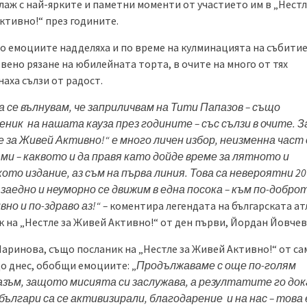
лаж с най-ярките и паметни моменти от участието им в „Нестл
ктивно!“ през годините.
о емоциите надделяха и по време на кулминацията на събитие
вено рязане на юбилейната торта, в очите на много от тях
аха сълзи от радост.
а се вълнувам, че заприличвам на Тити Папазов – също
еник
на нашата кауза през годините – със сълзи в очите. З
 за Живей Активно!“ е много личен избор, неизменна част
ми – каквото и да правя като дойде време за лятното и
ото издание, аз съм на първа линия. Това са невероятни 20
 заедно и неуморно се движим в една посока – към по-доброт
но и по-здраво аз!“ –
коментира легендата на българската ат
к на „Нестле за Живей Активно!“ от ден първи, Йордан Йовчев
Маринова, също посланик на „Нестле за Живей Активно!“ от с
до днес, обобщи емоциите: „
Продължаваме с още по-голям
зъм, защото мисията си заслужава, а резултатите го док
българи са се активизирали, благодарение
и на нас – това 