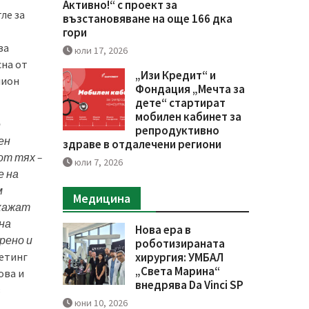
Активно!“ с проект за
ле за
възстановяване на още 166 дка
гори
за
юли 17, 2026
сна от
„Изи Кредит“ и
лион
Фондация „Мечта за
дете“ стартират
мобилен кабинет за
е
репродуктивно
ен
здраве в отдалечени региони
от тях –
юли 7, 2026
е на
м
Медицина
кажат
на
Нова ера в
рено и
роботизираната
кетинг
хирургия: УМБАЛ
„Света Марина“
ова и
внедрява Da Vinci SP
з
юни 10, 2026