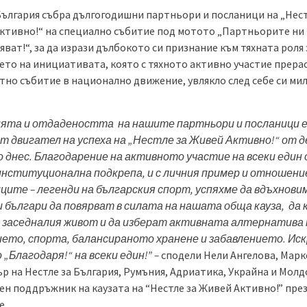
България събра дългогодишни партньори и посланици на „Нест
ктивно!“ на специално събитие под мотото „Партньорите ни
ват!“, за да изрази дълбокото си признание към тяхната роля 
ето на инициативата, която с тяхното активно участие прера
тно събитие в национално движение, увлякло след себе си ми
ията и отдадеността
на нашите партньори и посланици 
 двигател на успеха на „Нестле за Живей Активно!“ от д
о днес. Благодарение на активното участие на всеки един 
институционална подкрепа, и с личния пример и отношени
ците – легенди на българския спорт, успяхме да вдъхнови
и
българи да повярват в силата на нашата обща кауза,
да 
а заседналия живот и да изберат активната алтернатива 
ето, спорта, балансираното хранене и забавлението. Иск
 „Благодаря!“ на всеки един!” –
сподели Нели Ангелова, Мар
р на Нестле за България, Румъния, Адриатика, Украйна и Молд
ен поддръжник на каузата на “Нестле за Живей Активно!” пре
е.