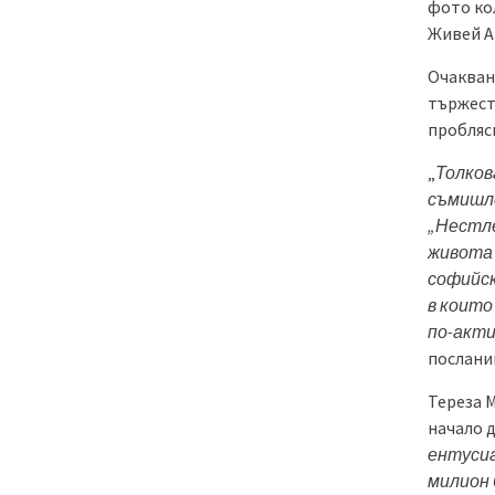
фото ко
Живей А
Очакван
тържест
проблясн
„
Толков
съмишл
„Нестле
живота 
софийск
в които
по-актив
послани
Тереза 
начало 
ентусиа
милион 