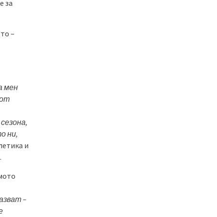
е за
то –
а мен
 от
 сезона,
о ни,
летика и
.
амото
азват –
е