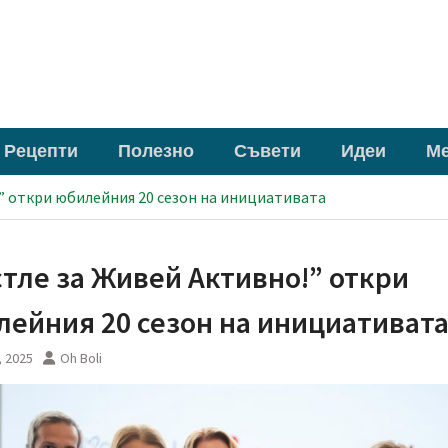
Рецепти
Полезно
Съвети
Идеи
М
” откри юбилейния 20 сезон на инициативата
тле за Живей Aктивно!” откри
ейния 20 сезон на инициативат
, 2025
Oh Boli