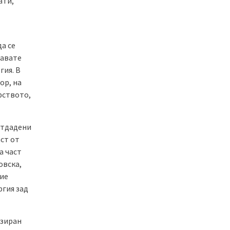
ати,
да се
жавате
гия. В
ор, на
рството,
отдадени
ст от
а част
овска,
чие
ргия зад
изиран