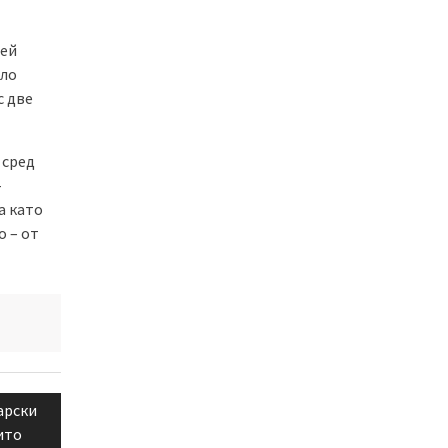
вей
ело
с две
 сред
-
а като
о – от
арски
ито