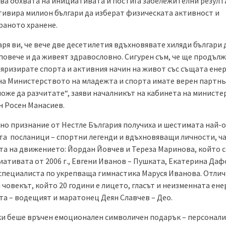
ва обхвата на инициативата и постига забележителни резулт
тивира милион българи да изберат физическата активност и
раното хранене.
ря ви, че вече две десетилетия вдъхновявате хиляди българи 
повече и да живеят здравословно. Сигурен съм, че ще продъл
яризирате спорта и активния начин на живот със същата енер
на Министерството на младежта и спорта имате верен партнь
може да разчитате“, заяви началникът на кабинета на министе
н Росен Манасиев.
но признание от Нестле България получиха и шестимата най-
ата посланици – спортни легенди и вдъхновяващи личности, ча
та на движението: Йордан Йовчев и Тереза Маринова, който с
иативата от 2006 г., Евгени Иванов – Пушката, Екатерина Даф
 специалиста по укрепваща гимнастика Маруся Иванова. Отли
 човекът, който 20 години е лицето, гласът и неизменната ене
та – водещият и маратонец Деян Славчев – Део.
ки беше връчен емоционален символичен подарък – персонал