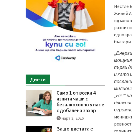
Нестле 
Живей А
вдъхновя
развити
еднокра
българи.
„
Енерг
мощният
първи д
и като 
Диети
послани
милион
Само 1 от всеки 4
„Не!“ н
изпити чаши с
движени
безалкохолно у нас е
огромно
с добавена захар
мениджъ
март 2, 2026
ревност
Защо диетата е
годинит