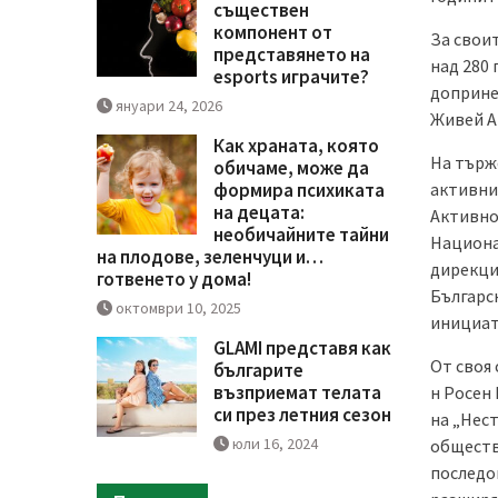
съществен
компонент от
За свои
представянето на
над 280
esports играчите?
допринес
януари 24, 2026
Живей А
Как храната, която
На търж
обичаме, може да
активни
формира психиката
на децата:
Активно
необичайните тайни
Национа
на плодове, зеленчуци и…
дирекци
готвенето у дома!
Българс
октомври 10, 2025
инициат
GLAMI представя как
От своя 
българите
възприемат телата
н Росен 
си през летния сезон
на „Нес
юли 16, 2024
обществ
последо