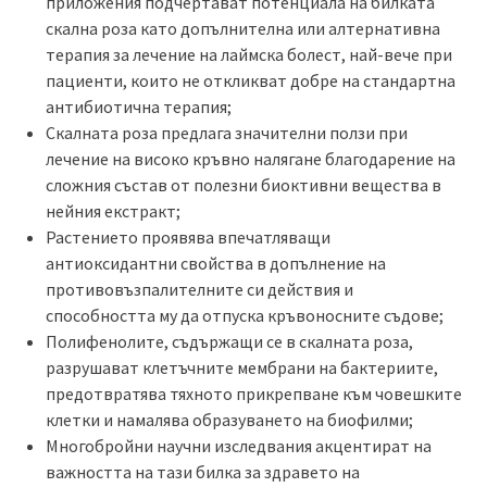
приложения подчертават потенциала на билката
скална роза като допълнителна или алтернативна
терапия за лечение на лаймска болест, най-вече при
пациенти, които не откликват добре на стандартна
антибиотична терапия;
Скалната роза предлага значителни ползи при
лечение на високо кръвно налягане благодарение на
сложния състав от полезни биоктивни вещества в
нейния екстракт;
Растението проявява впечатляващи
антиоксидантни свойства в допълнение на
противовъзпалителните си действия и
способността му да отпуска кръвоносните съдове;
Полифенолите, съдържащи се в скалната роза,
разрушават клетъчните мембрани на бактериите,
предотвратява тяхното прикрепване към човешките
клетки и намалява образуването на биофилми;
Многобройни научни изследвания акцентират на
важността на тази билка за здравето на