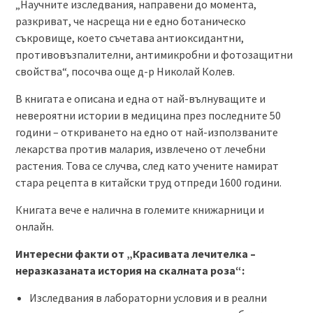
„Научните изследвания, направени до момента,
разкриват, че насреща ни е едно ботаническо
съкровище, което съчетава антиоксидантни,
противовъзпалителни, антимикробни и фотозащитни
свойства“, посочва още д-р Николай Колев.
В книгата е описана и една от най-вълнуващите и
невероятни истории в медицина през последните 50
години – откриването на едно от най-използваните
лекарства против малария, извлечено от лечебни
растения. Това се случва, след като учените намират
стара рецепта в китайски труд отпреди 1600 години.
Книгата вече е налична в големите книжарници и
онлайн.
Интересни факти от „Красивата лечителка –
неразказаната история на скалната роза“:
Изследвания в лабораторни условия и в реални