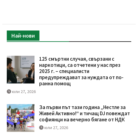
Най-нови
125 смъртни случая, свързани с
наркотици, са отчетени у нас през
2025 г. – специалисти
предупреждават за нуждата от по-
ранна помощ
юли 27, 2026
За първи път тази година „Нестле за
Живей Активно!“ и тичащ DJ повеждат
софиянци на вечерно бягане от НДК
юли 27, 2026