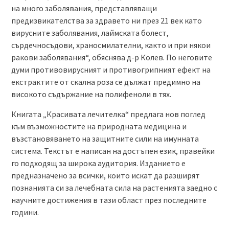
на много заболявания, представляващи
предизвикателства за здравето ни през 21 век като
вирусните заболявания, лаймската болест,
сърдечносъдови, храносмилателни, както и при някои
ракови заболявания“, обяснява д-р Колев. По неговите
думи противовирусният и противогрипният ефект на
екстрактите от скална роза се дължат предимно на
високото съдържание на полифеноли в тях.
Книгата „Красивата лечителка“ предлага нов поглед
към възможностите на природната медицина и
възстановяването на защитните сили на имунната
система. Текстът е написан на достъпен език, правейки
го подходящ за широка аудитория. Изданието е
предназначено за всички, които искат да разширят
познанията си за лечебната сила на растенията заедно с
научните достижения в тази област през последните
години.