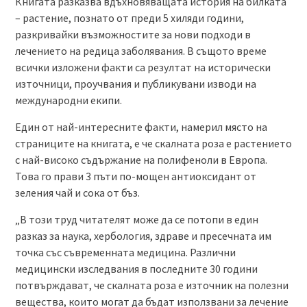
Книгата разказва вдъхновяващата история на билката
– растение, познато от преди 5 хиляди години,
разкривайки възможностите за нови подходи в
лечението на редица заболявания. В същото време
всички изложени факти са резултат на исторически
източници, проучвания и публикувани изводи на
международни екипи.
Един от най-интересните факти, намерил място на
страниците на книгата, е че скалната роза е растението
с най-високо съдържание на полифеноли в Европа.
Това го прави 3 пъти по-мощен антиоксидант от
зеления чай и сока от бъз.
„В този труд читателят може да се потопи в един
разказ за наука, хербология, здраве и пресечната им
точка със съвременната медицина. Различни
медицински изследвания в последните 30 години
потвърждават, че скалната роза е източник на полезни
вещества, които могат да бъдат използвани за лечение