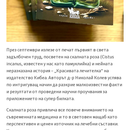
През септември излезе от печат първият в света
задълбочен труд, посветен на скалната роза (Cistus
incanus, известен у нас като памуклийка) и нейната
неразказана история – „Красивата лечителка“ на
издателство Кибеа. Авторът д-р Николай Колев успява
по интригуващ начин да разкрие малкоизвестни факти
и резултати от проведени научни проучвания за
приложението на супер билката.
Скалната роза привлича все повече вниманието на
съвременната медицина и то в световен мащаб като
перспективен и ценен източник на лечебни съставки.