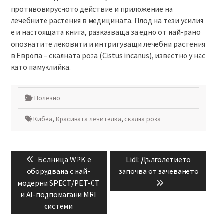
противовирусното действие и приложение на
лечебните растения в медицината. Плод на тези усилия
е и настоящата книга, разказваща за едно от най-рано
опознатите лековити и интригуващи лечебни растения
в Европа – скалната роза (Cistus incanus), известно у нас
като памуклийка.
Полезно
Кибеа
,
Красивата лечителка
,
скална роза
Навигация
Previous
Next
Болница WPK е
Lidl: Дълголетието
post:
post:
оборудвана с най-
започва от зачеването
модерни SPECT/PET-CT
и AI-подпомагани MRI
системи