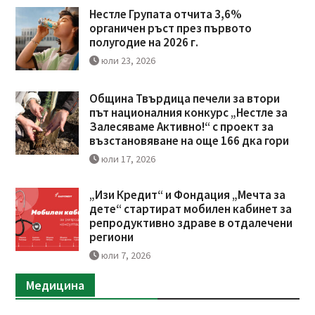
Нестле Групата отчита 3,6%
органичен ръст през първото
полугодие на 2026 г.
юли 23, 2026
Община Твърдица печели за втори
път националния конкурс „Нестле за
Залесяваме Активно!“ с проект за
възстановяване на още 166 дка гори
юли 17, 2026
„Изи Кредит“ и Фондация „Мечта за
дете“ стартират мобилен кабинет за
репродуктивно здраве в отдалечени
региони
юли 7, 2026
Медицина