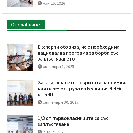
май 26, 2026
Отслабване
Експерти обявиха, че е необходима
национална програма за борба със
затлъстяването
октомври 1, 2025
Затлъстяването – скритата пандемия,
която вече струва на България 9,4%
от БВП
септември 30, 2025
1/3 от първокласниците са със
затлъстяване
юни 19, 2025