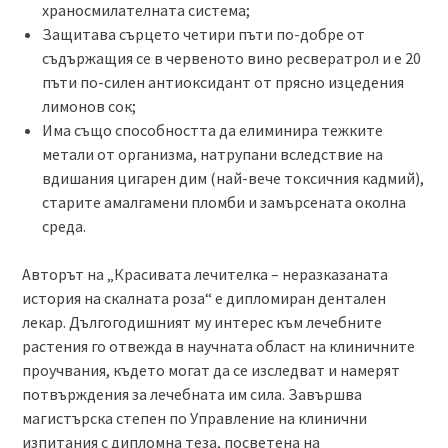
храносмилателната система;
Защитава сърцето четири пъти по-добре от
съдържащия се в червеното вино ресвератрол и е 20
пъти по-силен антиоксидант от прясно изцедения
лимонов сок;
Има също способността да елиминира тежките
метали от организма, натрупани вследствие на
вдишания цигарен дим (най-вече токсичния кадмий),
старите амалгамени пломби и замърсената околна
среда.
Авторът на „Красивата лечителка – неразказаната
история на скалната роза“ е дипломиран дентален
лекар. Дългогодишният му интерес към лечебните
растения го отвежда в научната област на клиничните
проучвания, където могат да се изследват и намерят
потвърждения за лечебната им сила. Завършва
магистърска степен по Управление на клинични
изпитания с дипломна теза, посветена на