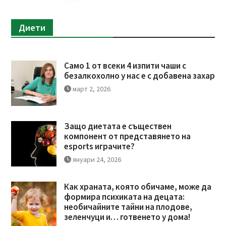
Диети
Само 1 от всеки 4 изпити чаши с
безалкохолно у нас е с добавена захар
март 2, 2026
Защо диетата е съществен
компонент от представянето на
esports играчите?
януари 24, 2026
Как храната, която обичаме, може да
формира психиката на децата:
необичайните тайни на плодове,
зеленчуци и… готвенето у дома!