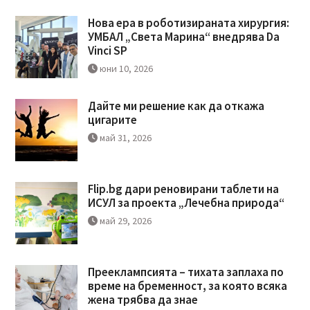
Нова ера в роботизираната хирургия:
УМБАЛ „Света Марина“ внедрява Da
Vinci SP
юни 10, 2026
Дайте ми решение как да откажа
цигарите
май 31, 2026
Flip.bg дари реновирани таблети на
ИСУЛ за проекта „Лечебна природа“
май 29, 2026
Прееклампсията – тихата заплаха по
време на бременност, за която всяка
жена трябва да знае