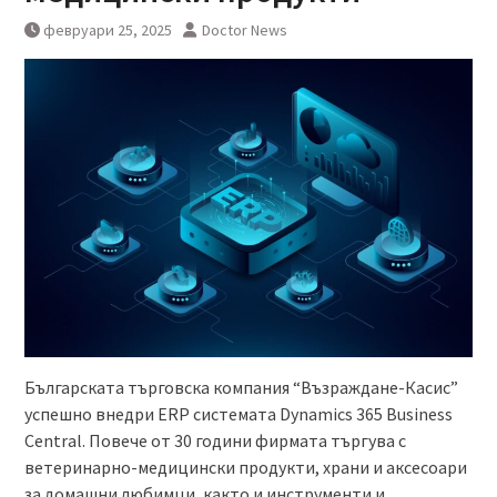
февруари 25, 2025
Doctor News
Българската търговска компания “Възраждане-Касис”
успешно внедри ERP системата Dynamics 365 Business
Central. Повече от 30 години фирмата търгува с
ветеринарно-медицински продукти, храни и аксесоари
за домашни любимци, както и инструменти и