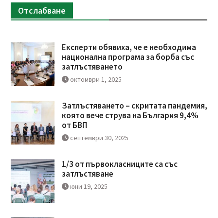
Отслабване
Експерти обявиха, че е необходима
национална програма за борба със
затлъстяването
октомври 1, 2025
Затлъстяването – скритата пандемия,
която вече струва на България 9,4%
от БВП
септември 30, 2025
1/3 от първокласниците са със
затлъстяване
юни 19, 2025