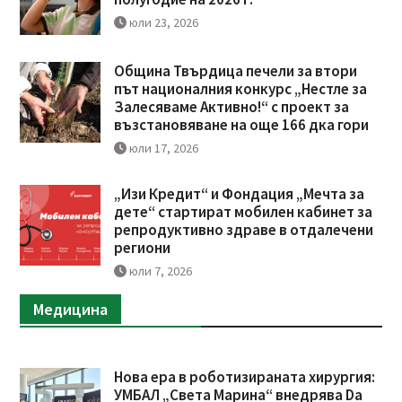
юли 23, 2026
Община Твърдица печели за втори
път националния конкурс „Нестле за
Залесяваме Активно!“ с проект за
възстановяване на още 166 дка гори
юли 17, 2026
„Изи Кредит“ и Фондация „Мечта за
дете“ стартират мобилен кабинет за
репродуктивно здраве в отдалечени
региони
юли 7, 2026
Медицина
Нова ера в роботизираната хирургия:
УМБАЛ „Света Марина“ внедрява Da