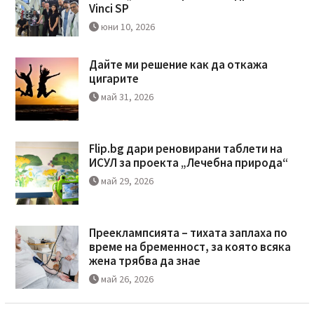
Vinci SP
юни 10, 2026
Дайте ми решение как да откажа
цигарите
май 31, 2026
Flip.bg дари реновирани таблети на
ИСУЛ за проекта „Лечебна природа“
май 29, 2026
Прееклампсията – тихата заплаха по
време на бременност, за която всяка
жена трябва да знае
май 26, 2026