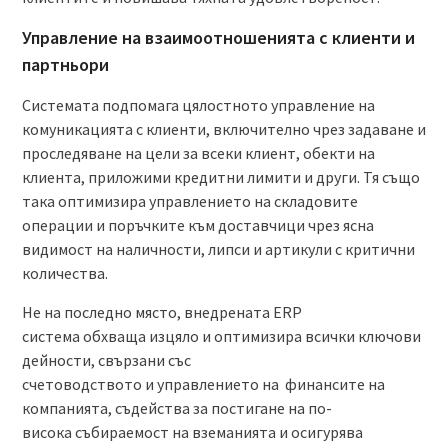
Управление на взаимоотношенията с клиенти и
партньори
Системата подпомага цялостното управление на
комуникацията с клиенти, включително чрез задаване и
проследяване на цели за всеки клиент, обекти на
клиента, приложими кредитни лимити и други. Тя също
така оптимизира управлението на складовите
операции и поръчките към доставчици чрез ясна
видимост на наличности, липси и артикули с критични
количества.
Не на последно място, внедрената ERP
система обхваща изцяло и оптимизира всички ключови
дейности, свързани със
счетоводството и управлението на финансите на
компанията, съдейства за постигане на по-
висока събираемост на вземанията и осигурява