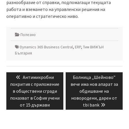
разнообразие от справки, подпомагащи текущата
работа и вземането на управленски решения на
оперативно и стратегическо ниво.
Полезно
Dynamics 365 Business Central
,
ERP
,
Тим ВИЖЪН
България
Навигация
Previous
Next
Антимикробни
Болница „Шейново”
post:
post:
покрития с приложение
вече има нов апарат за
в обществени сгради
обдишване на
показват в София учени
новородени, дарен от
от 15 държави
tbi bank