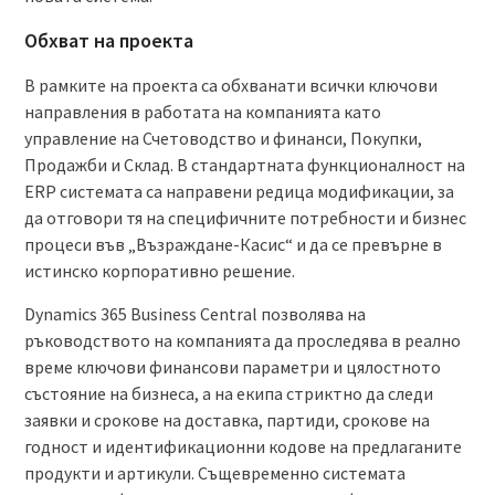
Обхват на проекта
В рамките на проекта са обхванати всички ключови
направления в работата на компанията като
управление на Счетоводство и финанси, Покупки,
Продажби и Склад. В стандартната функционалност на
ERP системата са направени редица модификации, за
да отговори тя на специфичните потребности и бизнес
процеси във „Възраждане-Касис“ и да се превърне в
истинско корпоративно решение.
Dynamics 365 Business Central позволява на
ръководството на компанията да проследява в реално
време ключови финансови параметри и цялостното
състояние на бизнеса, а на екипа стриктно да следи
заявки и срокове на доставка, партиди, срокове на
годност и идентификационни кодове на предлаганите
продукти и артикули. Същевременно системата