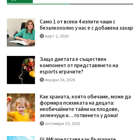
Само 1 от всеки 4 изпити чаши с
безалкохолно у нас е с добавена захар
март 2, 2026
Защо диетата е съществен
компонент от представянето на
esports играчите?
януари 24, 2026
Как храната, която обичаме, може да
формира психиката на децата:
необичайните тайни на плодове,
зеленчуци и… готвенето у дома!
октомври 10, 2025
GLAMI представя как българите