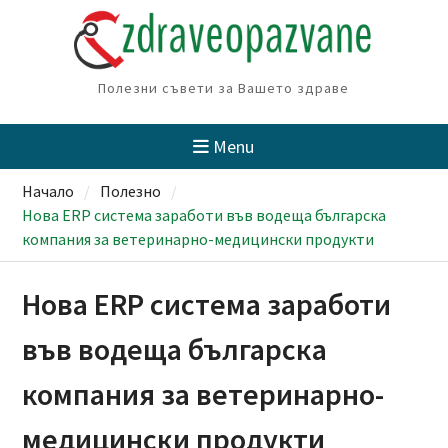
Skip
to
content
Полезни съвети за Вашето здраве
Menu
Начало
Полезно
Нова ERP система заработи във водеща българска
компания за ветеринарно-медицински продукти
Нова ERP система заработи
във водеща българска
компания за ветеринарно-
медицински продукти