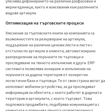
улеснява дефинирането на различни разфасовки и
мерни единици, както и изисквания към различните
видове артикули.
Оптимизация на търговските процеси
Улеснение за търговските екипи на компанията са
възможностите за резервиране на артикули,
поддържане на различни ценови листи и листи с
отстъпки по артикули и клиенти, автоматизирано
разпределение на поръчките по търговци и
проследяване на тяхното изпълнение и други. ERP
системата позволява зониране и изпълнение на
поръчките за дадена територия от конкретни
логистични бази и търговци. Те от своя страна могат да
използват мобилни устройства, за да проследяват
информация за обектите, с които работят в дадената
територия и артикулите, с които търгуват. Това
подпомага продажбите, подобрява комуникацията с
клиентите и повишава тяхната удовлетвореност.