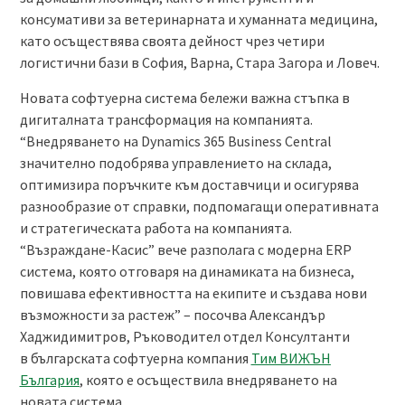
консумативи за ветеринарната и хуманната медицина,
като осъществява своята дейност чрез четири
логистични бази в София, Варна, Стара Загора и Ловеч.
Новата софтуерна система бележи важна стъпка в
дигиталната трансформация на компанията.
“Внедряването на Dynamics 365 Business Central
значително подобрява управлението на склада,
оптимизира поръчките към доставчици и осигурява
разнообразие от справки, подпомагащи оперативната
и стратегическата работа на компанията.
“Възраждане-Касис” вече разполага с модерна ERP
система, която отговаря на динамиката на бизнеса,
повишава ефективността на екипите и създава нови
възможности за растеж” – посочва Александър
Хаджидимитров, Ръководител отдел Консултанти
в българската софтуерна компания
Тим ВИЖЪН
България
, която е осъществила внедряването на
новата система.