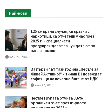
Най-нови
125 смъртни случая, свързани с
наркотици, са отчетени у нас през
2025 г. – специалисти
предупреждават за нуждата от по-
ранна помощ
юли 27, 2026
За първи път тази година „Нестле за
Живей Активно!“ и тичащ DJ повеждат
софиянци на вечерно бягане от НДК
юли 27, 2026
Нестле Групата отчита 3,6%
органичен ръст през първото
полугодие на 2026 г.