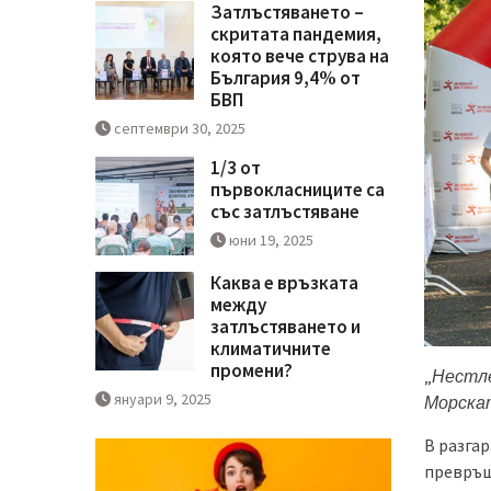
Затлъстяването –
скритата пандемия,
която вече струва на
България 9,4% от
БВП
септември 30, 2025
1/3 от
първокласниците са
със затлъстяване
юни 19, 2025
Каква е връзката
между
затлъстяването и
климатичните
промени?
„
Нестле
януари 9, 2025
Морскат
В разгар
превръщ