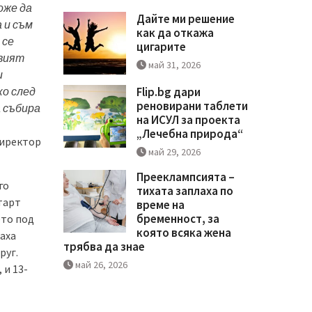
оже да
Дайте ми решение
 и съм
как да откажа
 се
цигарите
овият
май 31, 2026
и
ко след
Flip.bg дари
реновирани таблети
а събира
на ИСУЛ за проекта
„Лечебна природа“
директор
май 29, 2026
Прееклампсията –
го
тихата заплаха по
тарт
време на
бременност, за
ето под
която всяка жена
аха
трябва да знае
руг.
май 26, 2026
 и 13-