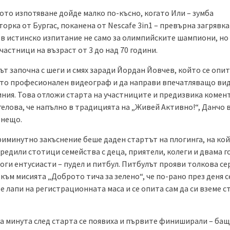
ото изпотяване дойде малко по-късно, когато Или – зумба
орка от Бургас, поканена от Nescafe 3in1 – превърна загрявк
 в истинско изпитание не само за олимпийските шампиони, но 
частници на възраст от 3 до над 70 години.
т започна с шеги и смях заради Йордан Йовчев, който се опит
ато професионален видеограф и да направи впечатляващо ви
иния. Това отложи старта на участниците и предизвика комен
елова, че напълно в традицията на „Живей Активно!“, Данчо 
 нещо.
риминутно закъснение беше даден стартът на плогинга, на кой
редили стотици семейства с деца, приятели, колеги и двама г
оги ентусиасти – пудел и питбул. Питбулът прояви толкова се
към мисията „Доброто тича за зелено“, че по-рано през деня се
 лапи на регистрационната маса и се опита сам да си вземе 
а минута след старта се появиха и първите финиширали – баща