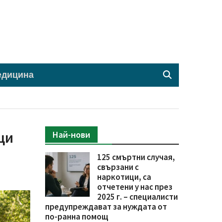
едицина
ци
Най-нови
125 смъртни случая,
свързани с
наркотици, са
отчетени у нас през
2025 г. – специалисти
предупреждават за нуждата от
по-ранна помощ