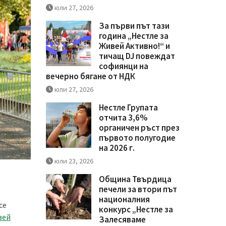
юли 27, 2026
За първи път тази
година „Нестле за
Живей Активно!“ и
тичащ DJ повеждат
софиянци на
вечерно бягане от НДК
юли 27, 2026
Нестле Групата
отчита 3,6%
органичен ръст през
първото полугодие
на 2026 г.
юли 23, 2026
Община Твърдица
печели за втори път
националния
се
конкурс „Нестле за
вей
Залесяваме