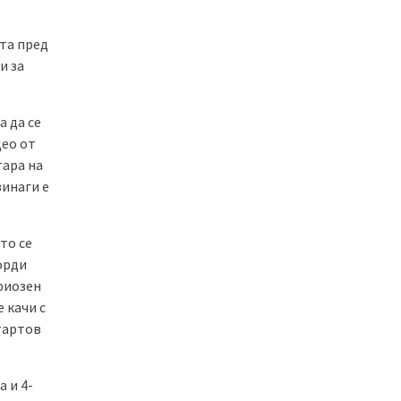
ата пред
и за
а да се
део от
тара на
винаги е
то се
орди
риозен
 качи с
стартов
 и 4-