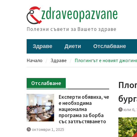
Skip
to
content
Полезни съвети за Вашето здраве
Здраве
Диети
Отслабване
Начало
Здраве
Плогингът е новият джогинг
Плог
Отслабване
бург
Експерти обявиха, че
е необходима
национална
юли 6,
програма за борба
със затлъстяването
октомври 1, 2025