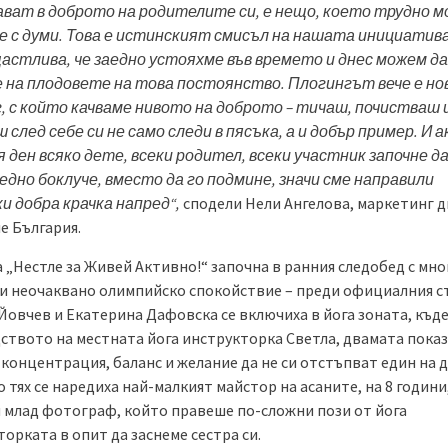
ват в доброто на родителите си, е нещо, което трудно м
е с думи. Това е истинският смисъл на нашата инициатива
астлива, че заедно устояхме във времето и днес можем да
 на плодовете на това постоянство. Плогингът вече е н
, с който качваме нивото на доброто – тичаш, почистваш 
 след себе си не само следи в пясъка, а и добър пример. И а
 ден всяко дете, всеки родител, всеки участник започне д
 едно боклуче, вместо да го подмине, значи сме направили
и добра крачка напред“,
сподели Нели Ангелова, маркетинг 
е България.
 „Нестле за Живей Активно!“ започна в ранния следобед с мно
 и неочаквано олимпийско спокойствие – преди официалния с
Йовчев и Екатерина Дафовска се включиха в йога зоната, къд
ството на местната йога инструкторка Светла, двамата показ
концентрация, баланс и желание да не си отстъпват един на д
 тях се наредиха най-малкият майстор на асаните, на 8 години,
 млад фотограф, който правеше по-сложни пози от йога
орката в опит да заснеме сестра си.