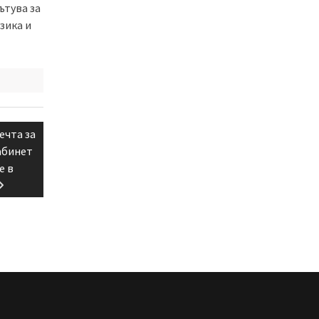
ътува за
зика и
ечта за
абинет
е в