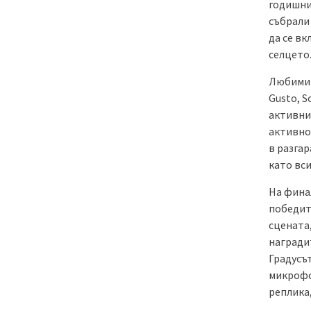
годишния
събрали
да се в
селцето
Любимите
Gusto, S
активния
активнос
в разга
като вси
На фина
победите
сцената,
наградит
Градусът
микрофон
реплика