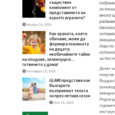
съществен
подража
компонент от
се опиш
представянето на
много щ
esports играчите?
радваме
януари 24, 2026
джогинг
Как храната, която
оставяш
обичаме, може да
днешния
формира психиката
дори по
на децата:
истинск
необичайните тайни
на Нестл
на плодове, зеленчуци и…
готвенето у дома!
Денят на
октомври 10, 2025
енергия
GLAMI представя как
Йордан 
българите
ръковод
възприемат телата
завидна 
си през летния сезон
Редом до
юли 16, 2024
годишен
инструкт