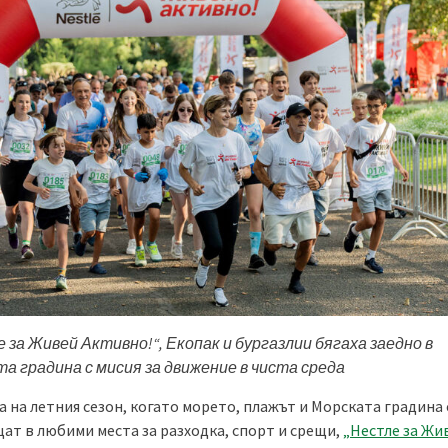
 за Живей Активно!“, Екопак и бургазлии бягаха заедно в
а градина с мисия за движение в чиста среда
а на летния сезон, когато морето, плажът и Морската градина 
ат в любими места за разходка, спорт и срещи,
„Нестле за Жи