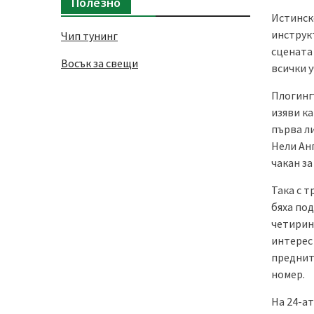
Полезно
Истинск
инструкт
Чип тунинг
сцената
Восък за свещи
всички у
Плогингъ
изяви к
първа л
Нели Анг
чакан за
Така с т
бяха под
четирин
интерес 
предните
номер.
На 24-ат