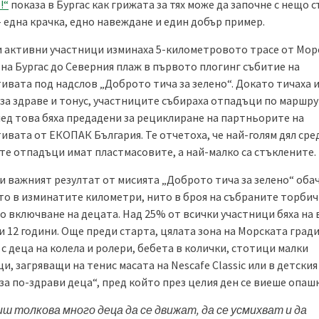
!“
показа в Бургас как грижата за тях може да започне с нещо 
 една крачка, едно навеждане и един добър пример.
 активни участници изминаха 5-километровото трасе от Мор
 на Бургас до Северния плаж в първото плогинг събитие на
ивата под надслов „Доброто тича за зелено“. Докато тичаха 
 за здраве и тонус, участниците събираха отпадъци по маршру
лед това бяха предадени за рециклиране на партньорите на
ивата от ЕКОПАК България. Те отчетоха, че най-голям дял сре
те отпадъци имат пластмасовите, а най-малко са стъклените.
и важният резултат от мисията „Доброто тича за зелено“ обач
то в изминатите километри, нито в броя на събраните торбичк
о включване на децата. Над 25% от всички участници бяха на 
и 12 години. Още преди старта, цялата зона на Морската гради
с деца на колела и ролери, бебета в колички, стотици малки
и, загряващи на тенис масата на Nescafe Classic или в детския
за по-здрави деца“, пред който през целия ден се виеше опашк
иш толкова много деца да се движат, да се усмихват и да