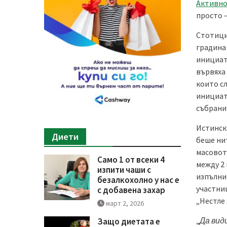
Активно
просто –
Стотици
градина
инициат
вървяха
които с
инициат
събрани
Истинск
Диети
беше ни
масовот
Само 1 от всеки 4
между 2 
изпити чаши с
изпълни 
безалкохолно у нас е
участниц
с добавена захар
„Нестле 
март 2, 2026
„
Да вид
Защо диетата е