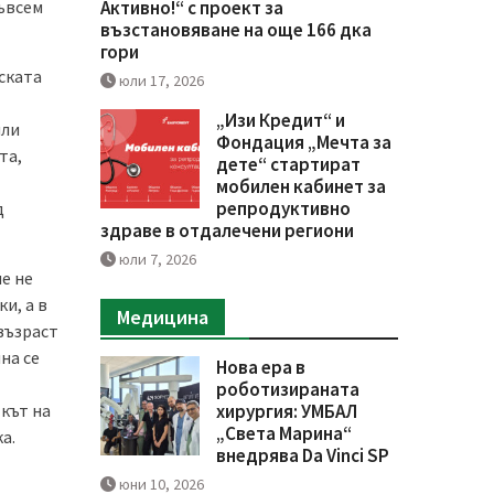
съвсем
Активно!“ с проект за
възстановяване на още 166 дка
гори
ската
юли 17, 2026
„Изи Кредит“ и
или
Фондация „Мечта за
та,
дете“ стартират
мобилен кабинет за
репродуктивно
д
здраве в отдалечени региони
юли 7, 2026
е не
и, а в
Медицина
възраст
на се
Нова ера в
роботизираната
 кът на
хирургия: УМБАЛ
„Света Марина“
а.
внедрява Da Vinci SP
юни 10, 2026