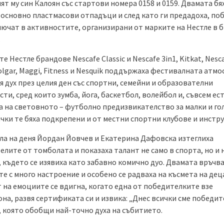
т му син Калоян със стартови номера 0158 и 0159. Двамата бя
 основно пластмасови отпадъци и след като ги предадоха, по
ключат в активностите, организирани от марките на Нестле в 
.
 Нестле брандове Nescafe Classic и Nescafe 3in1, Kitkat, Nesc
olgar, Maggi, Fitness и Nesquik поддържаха фестивалната атмо
 дух през целия ден със спортни, семейни и образователни
ти, сред които зумба, йога, баскетбол, волейбол и, съвсем е
ра на световното – футболно предизвикателство за малки и го
чки те бяха подкрепени и от местни спортни клубове и инстр
ла на деня Йордан Йовчев и Екатерина Дафовска изтеглиха
лите от томболата и показаха талант не само в спорта, но и 
 където се изявиха като забавно комично дуо. Двамата връчв
е с много настроение и особено се радваха на късмета на дец
 на емоциите се вдигна, когато една от победителките взе
а, развя сертификата си и извика: „Днес всички сме победите
, която обобщи най-точно духа на събитието.