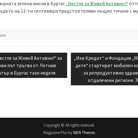
пешната зелена мисия в Бургас
„Нестле за Живей Активно!“
отп
където на 12-ти септември предстои голямо нощно тичане с му
аве
ация
evious
Next
естле за Живей Активно!“ за
„Изи Кредит“ и Фондация „М
st:
post:
ви път тръгва от Летния
дете“ стартират мобилен к
атър в Бургас тази неделя
за репродуктивно здрав
отдалечени региони
Copyright © All rights reserved.
Magazine Plus by
WEN Themes