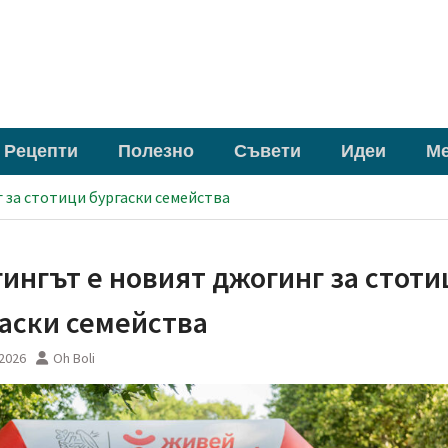
Рецепти
Полезно
Съвети
Идеи
М
 за стотици бургаски семейства
ингът е новият джогинг за стоти
аски семейства
 2026
Oh Boli