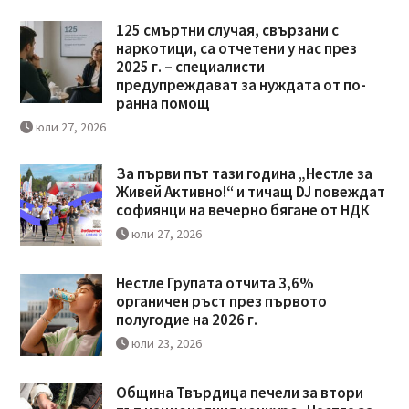
125 смъртни случая, свързани с
наркотици, са отчетени у нас през
2025 г. – специалисти
предупреждават за нуждата от по-
ранна помощ
юли 27, 2026
За първи път тази година „Нестле за
Живей Активно!“ и тичащ DJ повеждат
софиянци на вечерно бягане от НДК
юли 27, 2026
Нестле Групата отчита 3,6%
органичен ръст през първото
полугодие на 2026 г.
юли 23, 2026
Община Твърдица печели за втори