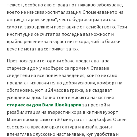
тежест, особено ако страдат от някакво заболяване,
което не изисква хоспитализация. Споменаването на
опция „старчески дом“, често буди асоциации със
самота, захвърляне и изоставяне от семейството. Тези
институции се считат за последна възможност и
крайно решение за възрастните хора, чийто близки
вече не могат да се грижат за тях.
През последните години обаче представата за
старчески дом у нас бързо се променя. Ставаме
свидетели на все повече заведения, които не само
предлагат изключително добри условия, комфортна
обстановка, уют и 24 часова грижа, а и създават
усещане за дом. Точно това е мисията на частния
старчески дом Вила Швейцария
за престой и
рехабилитация на възрастни хора в китния курорт
Момин проход само на 30 минути от град София. Освен
със своята красива архитектура и дизайн, домът
впечатлява с лускозно настаняване, куп удобства и