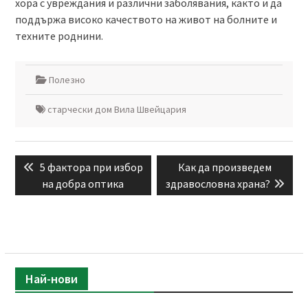
хора с увреждания и различни заболявания, както и да
поддържа високо качеството на живот на болните и
техните роднини.
Полезно
старчески дом Вила Швейцария
Навигация
Previous
Next
5 фактора при избор
Как да произведем
post:
post:
на добра оптика
здравословна храна?
Най-нови