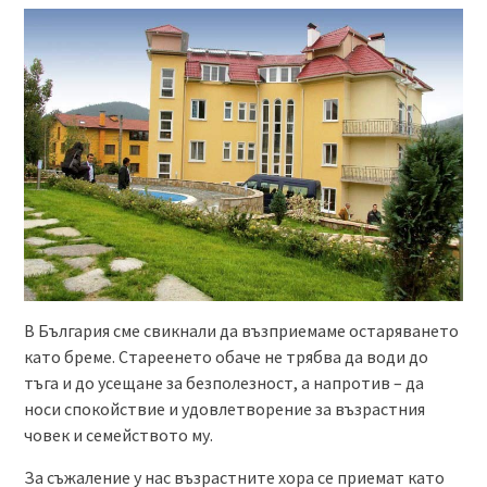
В България сме свикнали да възприемаме остаряването
като бреме. Стареенето обаче не трябва да води до
тъга и до усещане за безполезност, а напротив – да
носи спокойствие и удовлетворение за възрастния
човек и семейството му.
За съжаление у нас възрастните хора се приемат като