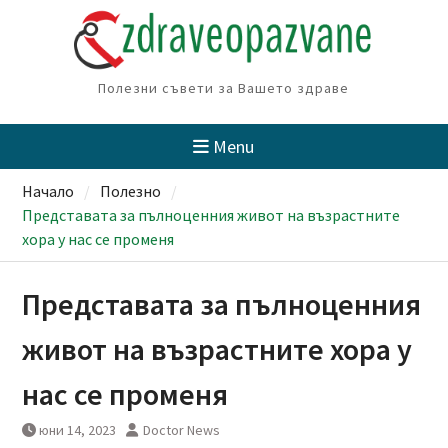
Skip
to
content
Полезни съвети за Вашето здраве
Menu
Начало
Полезно
Представата за пълноценния живот на възрастните
хора у нас се променя
Представата за пълноценния
живот на възрастните хора у
нас се променя
юни 14, 2023
Doctor News