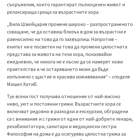
съоръжения, които гарантират пълноценен живот и
релаксираща среща за възрастните хора.
„Вила Швейцария променя широко – разпространеното
схващане, че да оставиш близък в дом за възрастни е
равносилно на това да го захвърлиш. Напротив –
екипът ни е посветен на това да промени цялостната
представа за живота на тези хора, показвайки
ежедневно, че никога не е късно да се намерят нови
приятелства и че остаряването може да бъде
изпълнено с щастие и красиви изживявания“ – споделя
Мишел Хатиб.
Тук всеки гост получава отношение от най-високо
ниво, уют и постоянни грижи. Възрастните хора се
включват редовно в разходки и екскурзии, обградени
са с внимание и с грижи от едни от най-добрите лекари,
рехабилитатори, санитари и медицински сестри.
Философия на дома е да осигурява цялостна грижа за