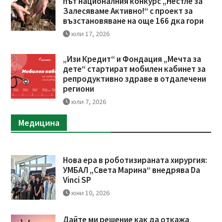
път националния конкурс „Нестле за
Залесяваме Активно!“ с проект за
възстановяване на още 166 дка гори
юли 17, 2026
„Изи Кредит“ и Фондация „Мечта за
дете“ стартират мобилен кабинет за
репродуктивно здраве в отдалечени
региони
юли 7, 2026
Медицина
Нова ера в роботизираната хирургия:
УМБАЛ „Света Марина“ внедрява Da
Vinci SP
юни 10, 2026
Дайте ми решение как да откажа