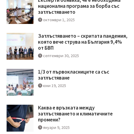
Експерти обявиха, че е необходима
национална програма за борба със
затлъстяването
октомври 1, 2025
Затлъстяването – скритата пандемия,
която вече струва на България 9,4%
от БВП
септември 30, 2025
1/3 от първокласниците са със
затлъстяване
юни 19, 2025
Каква е връзката между
затлъстяването и климатичните
промени?
януари 9, 2025