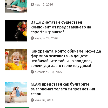
март 2, 2026
Защо диетата е съществен
компонент от представянето на
esports играчите?
януари 24, 2026
Как храната, която обичаме, може да
формира психиката на децата:
необичайните тайни на плодове,
зеленчуци и… готвенето у дома!
октомври 10, 2025
GLAMI представя как българите
възприемат телата си през летния
сезон
юли 16, 2024