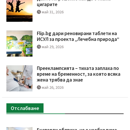
цигарите
май 31, 2026
Flip.bg дари реновирани таблети на
ИСУЛ за проекта „Лечебна природа“
май 29, 2026
Прееклампсията – тихата заплаха по
време на бременност, за която всяка
жена трябва да знае
май 26, 2026
Отслабване