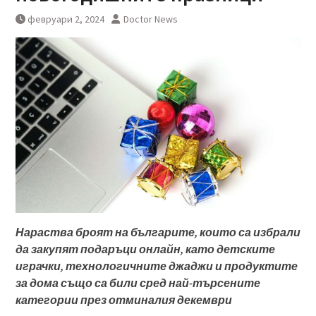
февруари 2, 2024
Doctor News
Нараства броят на българите, които са избрали
да закупят подаръци онлайн
,
като д
етските
играчки, технологичните джаджи и продуктите
за дома също са били сред най-търсените
категории през отминалия декември