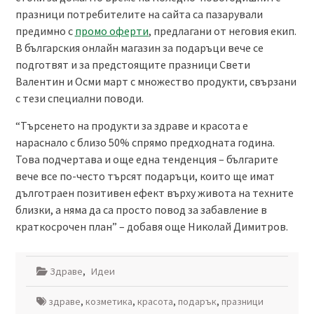
празници потребителите на сайта са пазарували
предимно с
промо оферти
, предлагани от неговия екип.
В българския онлайн магазин за подаръци вече се
подготвят и за предстоящите празници Свети
Валентин и Осми март с множество продукти, свързани
с тези специални поводи.
“Търсенето на продукти за здраве и красота е
нараснало с близо 50% спрямо предходната година.
Това подчертава и още една тенденция – българите
вече все по-често търсят подаръци, които ще имат
дълготраен позитивен ефект върху живота на техните
близки, а няма да са просто повод за забавление в
краткосрочен план” – добавя още Николай Димитров.
Здраве
,
Идеи
здраве
,
козметика
,
красота
,
подарък
,
празници