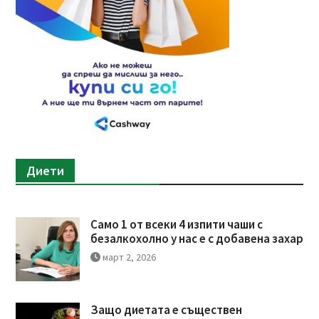
Диети
Само 1 от всеки 4 изпити чаши с
безалкохолно у нас е с добавена захар
март 2, 2026
Защо диетата е съществен