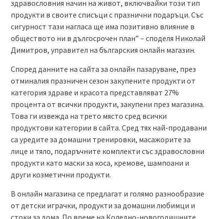
здравословния начин на живот, включвайки този тип
продукти в своите списъци с празнични подаръци. Със
сигурност тази нагласа ще има позитивно влияние в
обществото ни в дългосрочен план” – споделя Николай
Димитров, управител на българския онлайн магазин.
Според данните на сайта за онлайн пазаруване, през
отминалия празничен сезон закупените продукти от
категория здраве и красота представляват 27%
процента от всички продукти, закупени през магазина.
Това ги извежда на трето място сред всички
продуктови категории в сайта. Сред тях най-продавани
са уредите за домашни тренировки, масажорите за
лице и тяло, подаръчните комплекти със здравословни
продукти като маски за коса, кремове, шампоани и
други козметични продукти.
В онлайн магазина се предлагат и голямо разнообразие
от детски играчки, продукти за домашни любимци и
стоки за дома. По време на Коледно-новогодишните