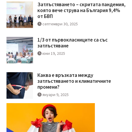
Затлъстяването – скритата пандемия,
която вече струва на България 9,4%
от БВП
септември 30, 2025
1/3 от първокласниците са със
затлъстяване
юни 19, 2025
Каква е връзката между
затлъстяването и климатичните
промени?
януари 9, 2025