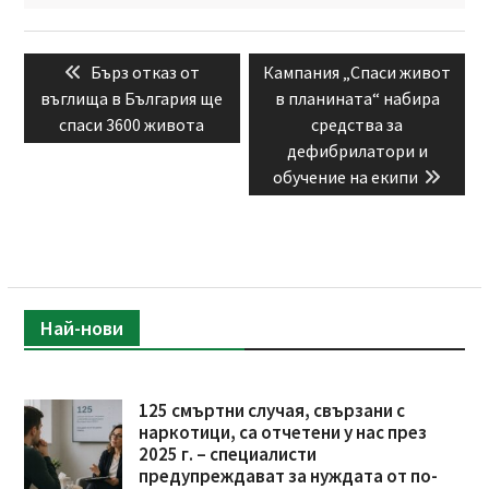
Навигация
Previous
Next
Бърз отказ от
Кампания „Спаси живот
post:
post:
въглища в България ще
в планината“ набира
спаси 3600 живота
средства за
дефибрилатори и
обучение на екипи
Най-нови
125 смъртни случая, свързани с
наркотици, са отчетени у нас през
2025 г. – специалисти
предупреждават за нуждата от по-