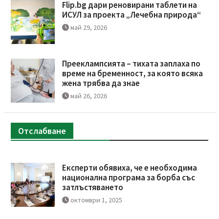
Flip.bg дари реновирани таблети на
ИСУЛ за проекта „Лечебна природа“
май 29, 2026
Прееклампсията – тихата заплаха по
време на бременност, за която всяка
жена трябва да знае
май 26, 2026
Отслабване
Експерти обявиха, че е необходима
национална програма за борба със
затлъстяването
октомври 1, 2025