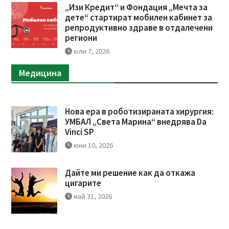
„Изи Кредит“ и Фондация „Мечта за
дете“ стартират мобилен кабинет за
репродуктивно здраве в отдалечени
региони
юли 7, 2026
Медицина
Нова ера в роботизираната хирургия:
УМБАЛ „Света Марина“ внедрява Da
Vinci SP
юни 10, 2026
Дайте ми решение как да откажа
цигарите
май 31, 2026