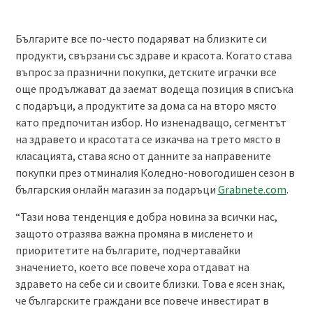
Българите все по-често подаряват на близките си
продукти, свързани със здраве и красота. Когато става
въпрос за празнични покупки, детските играчки все
още продължават да заемат водеща позиция в списъка
с подаръци, а продуктите за дома са на второ място
като предпочитан избор. Но изненадващо, сегментът
на здравето и красотата се изкачва на трето място в
класацията, става ясно от данните за направените
покупки през отминалия Коледно-новогодишен сезон в
българския онлайн магазин за подаръци
Grabnete.com
.
“Тази нова тенденция е добра новина за всички нас,
защото отразява важна промяна в мисленето и
приоритетите на българите, подчертавайки
значението, което все повече хора отдават на
здравето на себе си и своите близки. Това е ясен знак,
че българските граждани все повече инвестират в