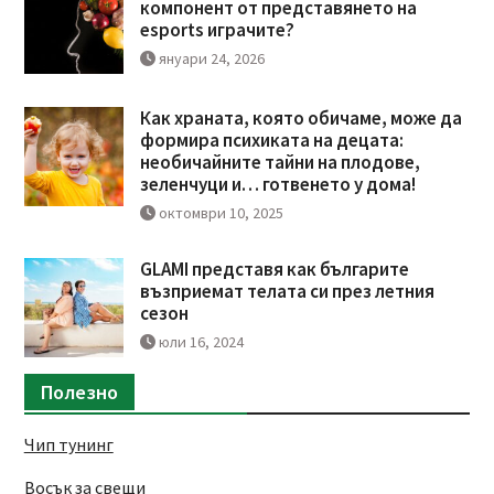
компонент от представянето на
esports играчите?
януари 24, 2026
Как храната, която обичаме, може да
формира психиката на децата:
необичайните тайни на плодове,
зеленчуци и… готвенето у дома!
октомври 10, 2025
GLAMI представя как българите
възприемат телата си през летния
сезон
юли 16, 2024
Полезно
Чип тунинг
Восък за свещи