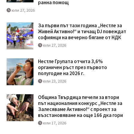
ранна помощ
юли 27, 2026
За първи път тази година „Нестле за
Живей Активно!“ и тичащ DJ повеждат
софиянци на вечерно бягане от НДК
юли 27, 2026
Нестле Групата отчита 3,6%
органичен ръст през първото
полугодие на 2026 г.
юли 23, 2026
Община Твърдица печели за втори
път националния конкурс „Нестле за
Залесяваме Активно!“ с проект за
възстановяване на още 166 дка гори
юли 17, 2026