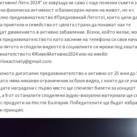
тивно! Лято 2024” се завръща не само с още полезни съвети з
на физическа активност и балансиран начин на живот, но и с
лно предизвикателство #Предизвикай Лятото!, което цели д
а приятели и семейства от цялата страна да покажат как те
ат движението в активно забавление. Всеки, който желае, мо
в предизвикателството като заснеме на телефона си своя нач
а лятото и сподели видеото в социалните си мрежи под хашта
икателството #ЖивейАктивно2024 или на имейл:
rliveactively@gmail.com.
лното дигитално предизвикателство е активно от 25 юни до 
като няма никакви ограничения за броя видеа, с които да се уча
ците наградени с първо място ще спечелят билети за концерт 
, а 9 от останалите споделени аудио-визуални материали ще с
 с продукти на Нестле България. Победителите ще бъдат избр
н принцип.