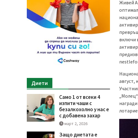
Живей Ак
оптимал
национа
активир
превръщ
включи 
активир
предизв
nestlefo
Национа
август, 
Диети
Участни
„Молец“
Само 1 от всеки 4
изпити чаши с
награди
безалкохолно у нас е
лотарие
с добавена захар
март 2, 2026
Защо диетата е