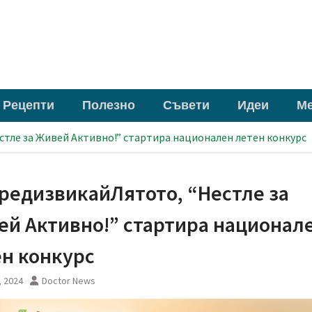
Рецепти
Полезно
Съвети
Идеи
М
стле за Живей Активно!” стартира национален летен конкурс
редизвикайЛятото, “Нестле за
й Активно!” стартира национал
н конкурс
, 2024
Doctor News