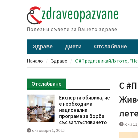
Skip
to
content
Полезни съвети за Вашето здраве
Здраве
Диети
Отслабване
Начало
Здраве
С #ПредизвикайЛятото, “Не
С #П
Отслабване
Живе
Експерти обявиха, че
е необходима
национална
лете
програма за борба
със затлъстяването
юни 11
октомври 1, 2025