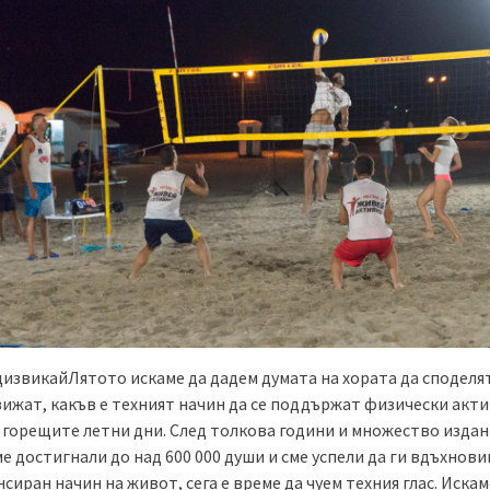
дизвикайЛятото искаме да дадем думата на хората да споделят
вижат, какъв е техният начин да се поддържат физически акти
 горещите летни дни. След толкова години и множество издан
е достигнали до над 600 000 души и сме успели да ги вдъхнови
сиран начин на живот, сега е време да чуем техния глас. Искам