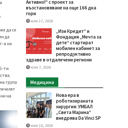
Активно!“ с проект за
а
възстановяване на още 166 дка
гори
а
юли 17, 2026
же да се
„Изи Кредит“ и
Фондация „Мечта за
ин да
дете“ стартират
г-а на
мобилен кабинет за
репродуктивно
здраве в отдалечени региони
юли 7, 2026
5-ти
ства.
Медицина
на група
печелят
Нова ера в
ани на
роботизираната
хирургия: УМБАЛ
„Света Марина“
внедрява Da Vinci SP
юни 10, 2026