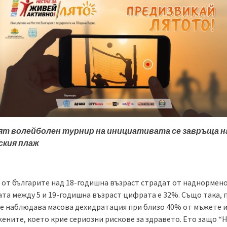
т волейболен турнир на инициативата се завръща н
ския плаж
 от българите над 18-годишна възраст страдат от наднормено 
ата между 5 и 19-годишна възраст цифрата е 32%. Също така, 
се наблюдава масова дехидратация при близо 40% от мъжете 
ените, което крие сериозни рискове за здравето. Ето защо “Н