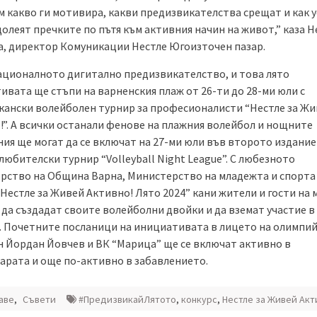
м какво ги мотивира, какви предизвикателства срещат и как 
олеят пречките по пътя към активния начин на живот,” каза Н
а, директор Комуникации Нестле Югоизточен пазар.
ационалното дигитално предизвикателство, и това лято
ивата ще стъпи на варненския плаж от 26-ти до 28-ми юли с
кански волейболен турнир за професионалисти “Нестле за Ж
!”. А всички останали фенове на плажния волейбол и нощните
ния ще могат да се включат на 27-ми юли във второто издание
юбителски турнир “Volleyball Night League”. С любезното
рство на Община Варна, Министерство на младежта и спорта
“Нестле за Живей Активно! Лято 2024” кани жители и гости на
 да създадат своите волейболни двойки и да вземат участие в
. Почетните посланици на инициативата в лицето на олимпи
 Йордан Йовчев и ВК “Марица” ще се включат активно в
арата и още по-активно в забавлението.
аве
,
Съвети
#ПредизвикайЛятото
,
конкурс
,
Нестле за Живей Акт