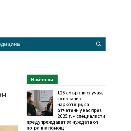
едицина
Най-нови
ен
125 смъртни случая,
свързани с
наркотици, са
отчетени у нас през
2025 г. – специалисти
предупреждават за нуждата от
по-ранна помощ