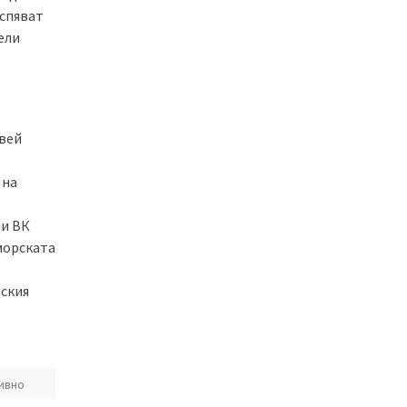
успяват
ели
ивей
 на
 и ВК
 морската
йския
ивно