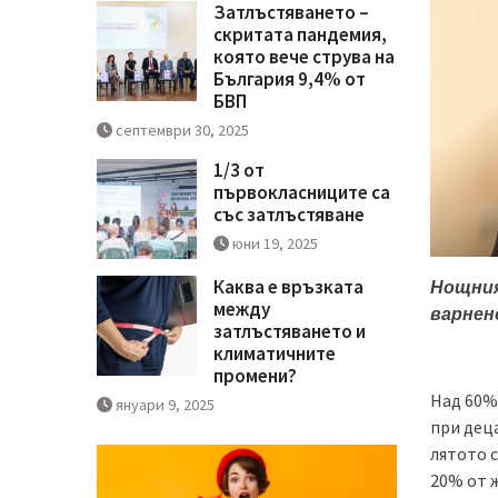
Затлъстяването –
скритата пандемия,
която вече струва на
България 9,4% от
БВП
септември 30, 2025
1/3 от
първокласниците са
със затлъстяване
юни 19, 2025
Каква е връзката
Нощния
между
варнен
затлъстяването и
климатичните
промени?
Над 60%
януари 9, 2025
при дец
лятото 
20% от ж