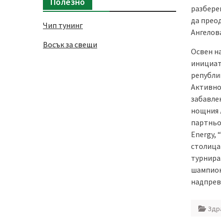
Полезно
разбере
да преод
Чип тунинг
Ангелов
Восък за свещи
Освен н
инициат
републи
Активно
забавле
нощния л
партньо
Energy, 
столица
турнира
шампион
надпрев
Здр