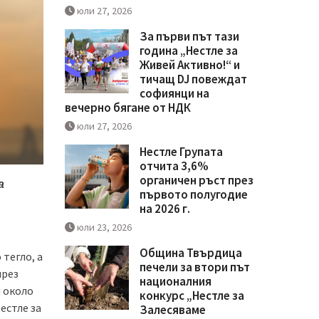
юли 27, 2026
За първи път тази
година „Нестле за
Живей Активно!“ и
тичащ DJ повеждат
софиянци на
вечерно бягане от НДК
юли 27, 2026
Нестле Групата
отчита 3,6%
органичен ръст през
а
първото полугодие
на 2026 г.
юли 23, 2026
Община Твърдица
тегло, а
печели за втори път
през
националния
и около
конкурс „Нестле за
естле за
Залесяваме