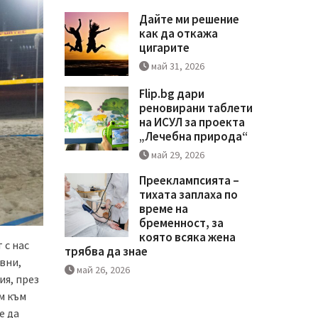
Дайте ми решение
как да откажа
цигарите
май 31, 2026
Flip.bg дари
реновирани таблети
на ИСУЛ за проекта
„Лечебна природа“
май 29, 2026
Прееклампсията –
тихата заплаха по
време на
бременност, за
която всяка жена
 с нас
трябва да знае
вни,
май 26, 2026
ия, през
м към
е да