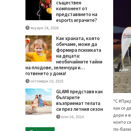
съществен
компонент от
представянето на
esports играчите?
януари 24, 2026
Как храната, която
обичаме, може да
формира психиката
на децата:
необичайните тайни
на плодове, зеленчуци и…
готвенето у дома!
октомври 10, 2025
GLAMI представя как
българите
“С #Пре
възприемат телата
как се д
си през летния сезон
дори и в
юли 16, 2024
които см
по-балан