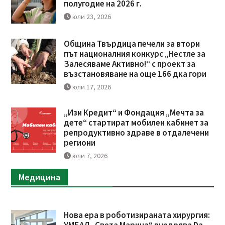
полугодие на 2026 г.
юли 23, 2026
Община Твърдица печели за втори
път националния конкурс „Нестле за
Залесяваме Активно!“ с проект за
възстановяване на още 166 дка гори
юли 17, 2026
„Изи Кредит“ и Фондация „Мечта за
дете“ стартират мобилен кабинет за
репродуктивно здраве в отдалечени
региони
юли 7, 2026
Медицина
Нова ера в роботизираната хирургия: