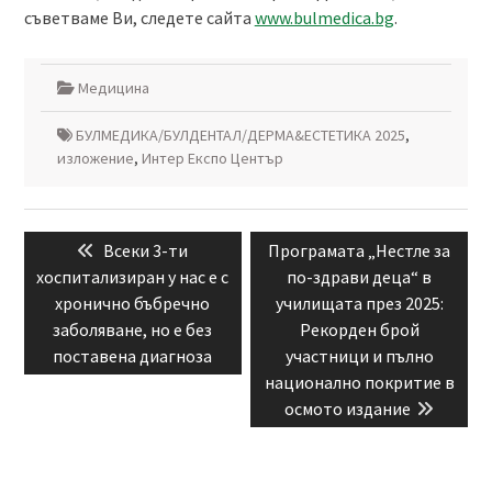
съветваме Ви, следете сайта
www.bulmedica.bg
.
Медицина
БУЛМЕДИКА/БУЛДЕНТАЛ/ДЕРМА&ЕСТЕТИКА 2025
,
изложение
,
Интер Експо Център
Навигация
Previous
Next
Всеки 3-ти
Програмата „Нестле за
post:
post:
хоспитализиран у нас е с
по-здрави деца“ в
хронично бъбречно
училищата през 2025:
заболяване, но е без
Рекорден брой
поставена диагноза
участници и пълно
национално покритие в
осмото издание