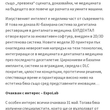
също „превзеха“ сцената, доказвайки, че медицината
на бъдещето все повече ще разчита на умните машини.
Изкуственият интелект е неделима част от съвремието.
И това ни доказа AI-базирана система за дигитална
реставрация в денталната медицина. БУЛДЕНТАЛ
отвори врати за иновативен софтуер, внедрен в 2D/3D
рентгенова система. Новите модели 3D принтери пък
онагледиха невероятния напредък на тези технологии,
интегриращи се в медицината и денталната медицина
през последното десетилетие. Циркониеви и базални
импланти, системи за вграждане, свредла с DLC
покритие, цялостни концепции, протетични решения,
спестяващи време и гарантиращи високо ниво на
естетика бяха също сред представените иновации…
Очакван с интерес – ExpoLab
С особен интерес всички очакваха 31 май. Тогава бяха
излъчени специалистите, които ще се възползват от