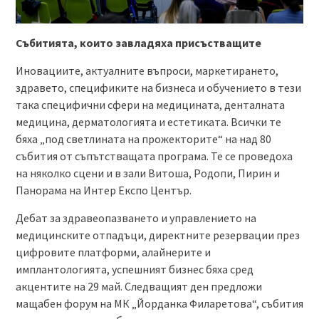
Събитията, които завладяха присъстващите
Иновациите, актуалните въпроси, маркетирането,
здравето, спецификите на бизнеса и обучението в тези
така специфични сфери на медицината, денталната
медицина, дерматологията и естетиката. Всички те
бяха „под светлината на прожекторите“ на над 80
събития от съпътстващата програма. Те се проведоха
на няколко сцени и в зали Витоша, Родопи, Пирин и
Панорама на Интер Експо Център.
Дебат за здравеопазването и управлението на
медицинските отпадъци, директните резервации през
цифровите платформи, алайнерите и
имплантологията, успешният бизнес бяха сред
акцентите на 29 май. Следващият ден предложи
мащабен форум на МК „Йорданка Филаретова“, събития