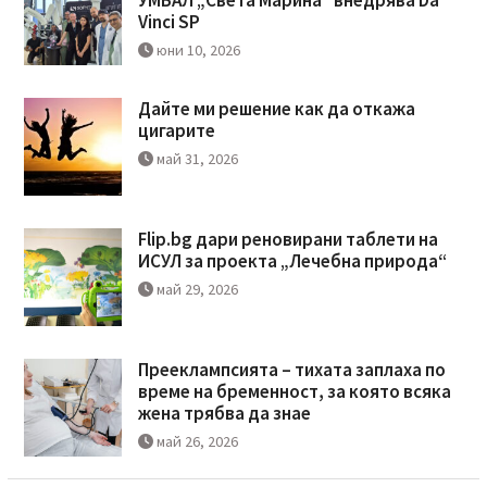
УМБАЛ „Света Марина“ внедрява Da
Vinci SP
юни 10, 2026
Дайте ми решение как да откажа
цигарите
май 31, 2026
Flip.bg дари реновирани таблети на
ИСУЛ за проекта „Лечебна природа“
май 29, 2026
Прееклампсията – тихата заплаха по
време на бременност, за която всяка
жена трябва да знае
май 26, 2026