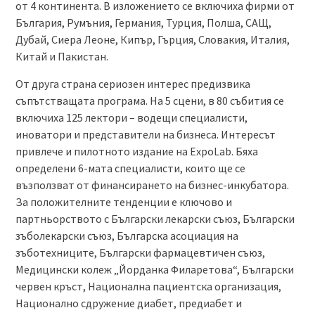
от 4 континента. В изложението се включиха фирми от
България, Румъния, Германия, Турция, Полша, САЩ,
Дубай, Сиера Леоне, Кипър, Гърция, Словакия, Италия,
Китай и Пакистан.
От друга страна сериозен интерес предизвика
съпътстващата програма. На 5 сцени, в 80 събития се
включиха 125 лектори – водещи специалисти,
иноватори и представители на бизнеса. Интересът
привлече и пилотното издание на ExpoLab. Бяха
определени 6-мата специалисти, които ще се
възползват от финансирането на бизнес-инкубатора.
За положителните тенденции е ключово и
партньорството с Български лекарски съюз, Български
зъболекарски съюз, Българска асоциация на
зъботехниците, Български фармацевтичен съюз,
Медицински колеж „Йорданка Филаретова“, Български
червен кръст, Национална пациентска организация,
Национално сдружение диабет, предиабет и