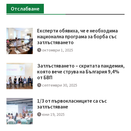
Отслабване
Експерти обявиха, че е необходима
национална програма за борба със
затлъстяването
октомври 1, 2025
Затлъстяването – скритата пандемия,
която вече струва на България 9,4%
от БВП
септември 30, 2025
1/3 от първокласниците са със
затлъстяване
юни 19, 2025