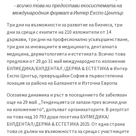
– всичко това ни предостави екосистемата на
международния формат в Интер Експо Център
Три дни на възможности за развитие на бизнеса, три
дни за срещи с екипите на 210 изложители от 14
държави, три дни на професионално усъвършенстване,
три дни за иновациите в медицината, денталната
медицина, дерматологията и естетиката. Всичко това
предложи от 29 до 31 май международното изложение
БУЛМЕДИКА/БУЛДЕНТАЛ /ДЕРМА & ЕСТЕТИКА в Интер
Експо Център, превръщайки София в първостепенна
локация за района на Балканите и Източна Европа.
Осезаема динамика и ръст в посещението бе забелязан
още на 29 май. „Тенденцията се запази през всички дни
на изложението“, допълват организаторите. В резултат
на това над 10 793 души посетиха БУЛМЕДИКА/
БУЛДЕНТАЛ/ДЕРМА & ЕСТЕТИКА 2025. От една страна
това се дължи на възможността за среща с участниците