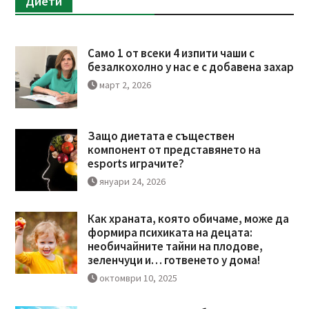
Диети
Само 1 от всеки 4 изпити чаши с
безалкохолно у нас е с добавена захар
март 2, 2026
Защо диетата е съществен
компонент от представянето на
esports играчите?
януари 24, 2026
Как храната, която обичаме, може да
формира психиката на децата:
необичайните тайни на плодове,
зеленчуци и… готвенето у дома!
октомври 10, 2025