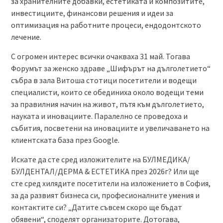
за хранителните добавки, естетиката и композитите,
инвестициите, финансови решения и идеи за
оптимизация на работните процеси, ендодонтското
лечение.
С огромен интерес всички очакваха 31 май. Тогава
Форумът за женско здраве „Шифърът на дълголетието“
събра в зала Витоша стотици посетители и водещи
специалисти, които се обединиха около водещи теми
за правилния начин на живот, пътя към дълголетието,
науката и иновациите. Паралелно се проведоха и
събития, посветени на иновациите и увеличаването на
клиентската база през Google.
Искате да сте сред изложителите на БУЛМЕДИКА/
БУЛДЕНТАЛ/ДЕРМА & EСТЕТИКА през 2026г? Или ще
сте сред хилядите посетители на изложението в София,
за да развият бизнеса си, професионалните умения и
контактите си? „Датите съвсем скоро ще бъдат
обявени“, споделят организаторите. Дотогава,