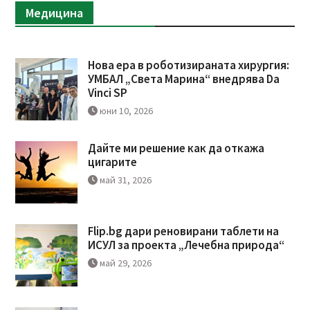
Медицина
Нова ера в роботизираната хирургия:
УМБАЛ „Света Марина“ внедрява Da
Vinci SP
юни 10, 2026
Дайте ми решение как да откажа
цигарите
май 31, 2026
Flip.bg дари реновирани таблети на
ИСУЛ за проекта „Лечебна природа“
май 29, 2026