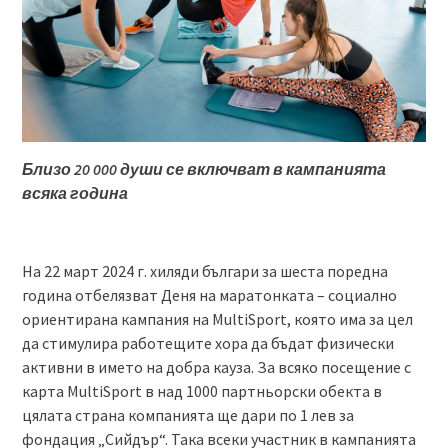
Близо 20 000 души се включват в кампанията
всяка година
На 22 март 2024 г. хиляди българи за шеста поредна
година отбелязват Деня на маратонката – социално
ориентирана кампания на MultiSport, която има за цел
да стимулира работещите хора да бъдат физически
активни в името на добра кауза. За всяко посещение с
карта MultiSport в над 1000 партньорски обекта в
цялата страна компанията ще дари по 1 лев за
фондация „Сийдър“. Така всеки участник в кампанията