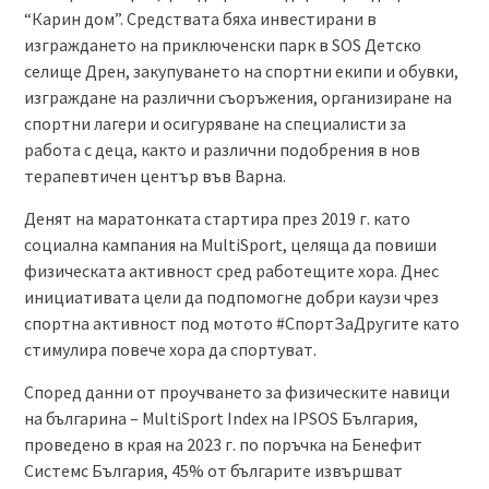
“Карин дом”. Средствата бяха инвестирани в
изграждането на приключенски парк в SOS Детско
селище Дрен, закупуването на спортни екипи и обувки,
изграждане на различни съоръжения, организиране на
спортни лагери и осигуряване на специалисти за
работа с деца, както и различни подобрения в нов
терапевтичен център във Варна.
Денят на маратонката стартира през 2019 г. като
социална кампания на MultiSport, целяща да повиши
физическата активност сред работещите хора. Днес
инициативата цели да подпомогне добри каузи чрез
спортна активност под мотото #СпортЗаДругите като
стимулира повече хора да спортуват.
Според данни от проучването за физическите навици
на българина – MultiSport Index на IPSOS България,
проведено в края на 2023 г. по поръчка на Бенефит
Системс България, 45% от българите извършват