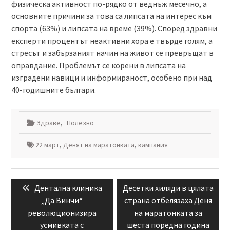
физическа активност по-рядко от веднъж месечно, а
основните причини за това са липсата на интерес към
спорта (63%) и липсата на време (39%). Според здравни
експерти процентът неактивни хора е твърде голям, а
стресът и забързаният начин на живот се превръщат в
оправдание. Проблемът се корени в липсата на
изградени навици и информираност, особено при над
40-годишните българи.
Здраве
,
Полезно
22 март
,
Денят на маратонката
,
кампания
Навигация
Previous
Next
Дентална клиника
Десетки хиляди в цялата
post:
post:
„Да Винчи“
страна отбелязаха Деня
революционизира
на маратонката за
усмивката с
шеста поредна година