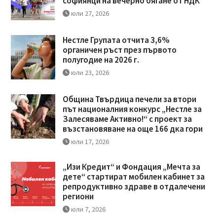
софиянци на вечерно бягане от НДК
юли 27, 2026
Нестле Групата отчита 3,6%
органичен ръст през първото
полугодие на 2026 г.
юли 23, 2026
Община Твърдица печели за втори
път националния конкурс „Нестле за
Залесяваме Активно!“ с проект за
възстановяване на още 166 дка гори
юли 17, 2026
„Изи Кредит“ и Фондация „Мечта за
дете“ стартират мобилен кабинет за
репродуктивно здраве в отдалечени
региони
юли 7, 2026