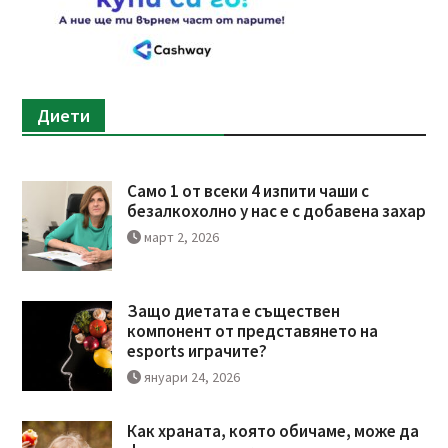
Диети
Само 1 от всеки 4 изпити чаши с
безалкохолно у нас е с добавена захар
март 2, 2026
Защо диетата е съществен
компонент от представянето на
esports играчите?
януари 24, 2026
Как храната, която обичаме, може да