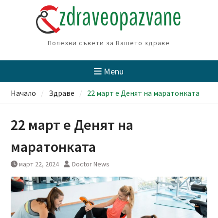
Skip
to
content
Полезни съвети за Вашето здраве
Menu
Начало
Здраве
22 март е Денят на маратонката
22 март е Денят на
маратонката
март 22, 2024
Doctor News