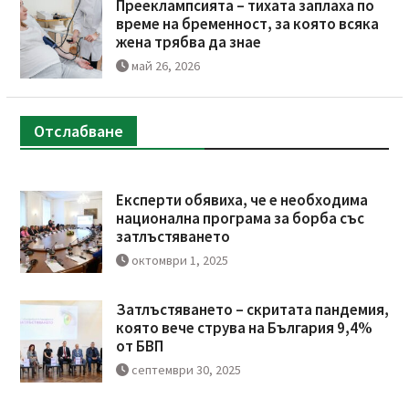
Прееклампсията – тихата заплаха по
време на бременност, за която всяка
жена трябва да знае
май 26, 2026
Отслабване
Експерти обявиха, че е необходима
национална програма за борба със
затлъстяването
октомври 1, 2025
Затлъстяването – скритата пандемия,
която вече струва на България 9,4%
от БВП
септември 30, 2025