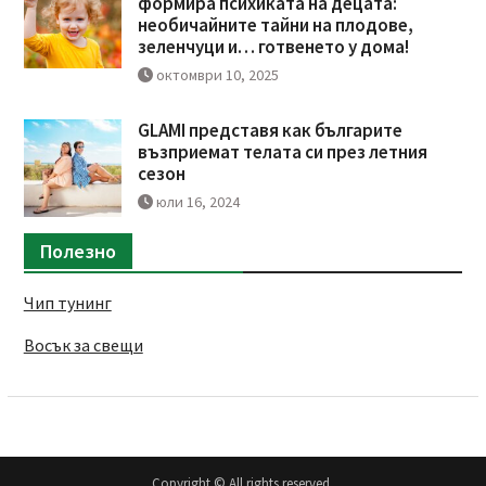
формира психиката на децата:
необичайните тайни на плодове,
зеленчуци и… готвенето у дома!
октомври 10, 2025
GLAMI представя как българите
възприемат телата си през летния
сезон
юли 16, 2024
Полезно
Чип тунинг
Восък за свещи
Copyright © All rights reserved.