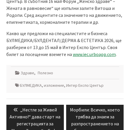
Център. В съботния 16 май Форум „Женско здраве“ –
Жената в равновесие“ ще изпълни залите Витоша и
Родопи. Сред акцентите са значението на движението,
епигенетиката, хормоналните терапии и др.
Какво ще предложи на специалистите и бизнеса
БУЛМЕДИКА/БУЛДЕНТАЛ/ДЕРМА & EСТЕТИКА 2026, ще
разберем от 13 до 15 май в Интер Експо Център. Своя
билет за посещение вземете на
www.iec.urboapp.com
.
Здраве
,
Полезно
БУЛМЕДИКА
,
изложение
,
Интер Експо Център
Навигация
Previous
Next
„Нестле за Живей
Морбили: Всичко, което
post:
post:
Активно!“ дава старт на
трябва да знаем за
регистрацията за
разпространението на