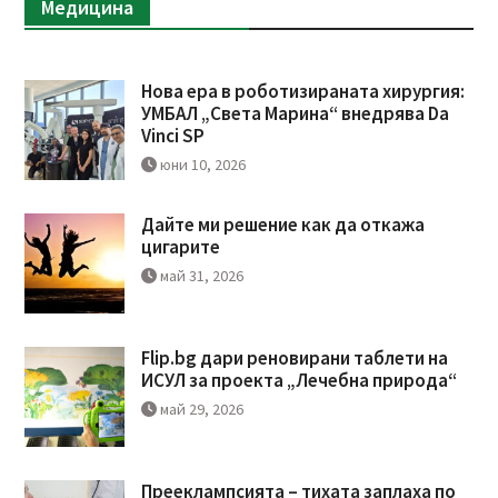
Медицина
Нова ера в роботизираната хирургия:
УМБАЛ „Света Марина“ внедрява Da
Vinci SP
юни 10, 2026
Дайте ми решение как да откажа
цигарите
май 31, 2026
Flip.bg дари реновирани таблети на
ИСУЛ за проекта „Лечебна природа“
май 29, 2026
Прееклампсията – тихата заплаха по