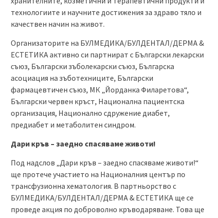
хранителните, козметични и терапевтични продукти и
технологиите и научните достижения за здраво тяло и
качествен начин на живот.
Организаторите на БУЛМЕДИКА/БУЛДЕНТАЛ/ДЕРМА &
EСТЕТИКА активно си партнират с Български лекарски
съюз, Български зъболекарски съюз, Българска
асоциация на зъботехниците, Български
фармацевтичен съюз, МК „Йорданка Филаретова“,
Български червен кръст, Национална пациентска
организация, Национално сдружение диабет,
предиабет и метаболитен синдром.
Дари кръв – заедно спасяваме животи!
Под надслов „Дари кръв – заедно спасяваме животи!“
ще протече участието на Националния център по
трансфузионна хематология. В партньорство с
БУЛМЕДИКА/БУЛДЕНТАЛ/ДЕРМА & ЕСТЕТИКА ще се
проведе акция по доброволно кръводаряване. Това ще