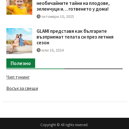
необичайните тайни на плодове,
зеленчуци и… готвенето у дома!
октомври 10, 2025
GLAMI представя как българите
възприемат телата си през летния
сезон
юли 16, 2024
Полезно
Чип тунинг
Восък за свещи
Copyright © All rights reserved.