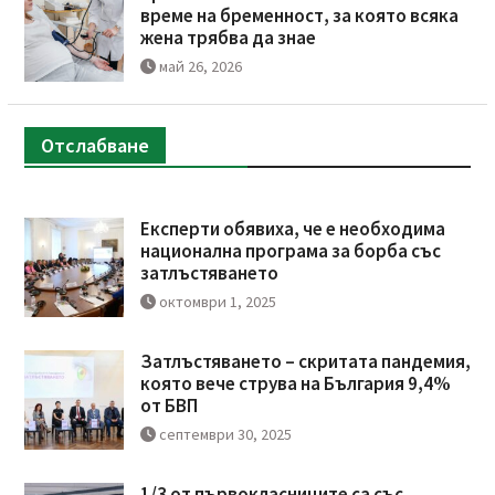
време на бременност, за която всяка
жена трябва да знае
май 26, 2026
Отслабване
Експерти обявиха, че е необходима
национална програма за борба със
затлъстяването
октомври 1, 2025
Затлъстяването – скритата пандемия,
която вече струва на България 9,4%
от БВП
септември 30, 2025
1/3 от първокласниците са със