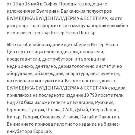
от 13 до 15 май в София. Поводът са водещите
изложения за България и Балканския полуостров
БУЛМЕДИКА/БУЛДЕНТАЛ/ДЕРМА & ЕСТЕТИКА, които
разгръщат платформите си в международния изложбен
и конгресен център Интер Експо Център.
60-ото юбилейно издание ще събере в Интер Експо
Център стотици производители, вносители,
представители, дистрибутори и търговци на
медицинско, дентално, дерматологично и естетично
оборудване, обзавеждане, апаратура, инструменти,
материали и консумативи. Възможностите, които
БУЛМЕДИКА/БУЛДЕНТАЛ/ДЕРМА & ЕСТЕТИКА създава,
привлякоха на последното издание 10 793 посетители.
Над 210 бяха изложителите от България, Румъния,
Германия, Турция, Полша, САЩ, Дубай, Сиера Леоне,
Кипър, Гърция, Словакия, Италия, Китай и Пакистан.
Вниманието прикова пилотното издание на бизнес-
инкубатора ExpoLab.