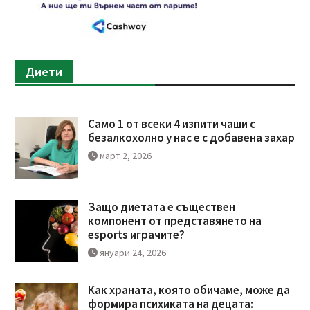
Диети
Само 1 от всеки 4 изпити чаши с
безалкохолно у нас е с добавена захар
март 2, 2026
Защо диетата е съществен
компонент от представянето на
esports играчите?
януари 24, 2026
Как храната, която обичаме, може да
формира психиката на децата: