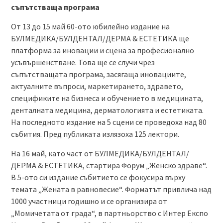
съпътстваща програма
От 13 до 15 май 60-ото юбилейно издание на
БУЛМЕДИКА/БУЛДЕНТАЛ/ДЕРМА & ЕСТЕТИКА ще
платформа за иновации и сцена за професионално
усъвършенстване. Това ще се случи чрез
съпътстващата програма, засягаща иновациите,
актуалните въпроси, маркетирането, здравето,
спецификите на бизнеса и обучението в медицината,
денталната медицина, дерматологията и естетиката.
На последното издание на 5 сцени се проведоха над 80
събития. Пред публиката излязоха 125 лектори.
На 16 май, като част от БУЛМЕДИКА/БУЛДЕНТАЛ/
ДЕРМА & ЕСТЕТИКА, стартира Форум „Женско здраве“.
В 5-ото си издание събитието се фокусира върху
темата „Жената в равновесие“. Форматът привлича над
1000 участници годишно и се организира от
„Момичетата от града“, в партньорство с Интер Експо