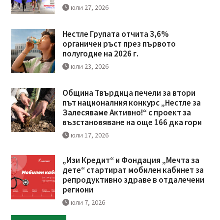
юли 27, 2026
Нестле Групата отчита 3,6%
органичен ръст през първото
полугодие на 2026 г.
юли 23, 2026
Община Твърдица печели за втори
път националния конкурс „Нестле за
Залесяваме Активно!“ с проект за
възстановяване на още 166 дка гори
юли 17, 2026
„Изи Кредит“ и Фондация „Мечта за
дете“ стартират мобилен кабинет за
репродуктивно здраве в отдалечени
региони
юли 7, 2026