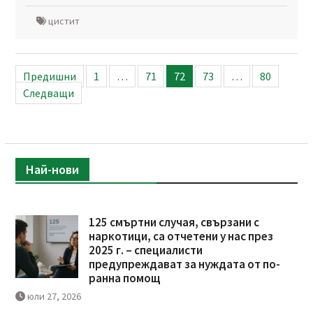
цистит
Разделяне
Предишни
1
…
71
72
73
…
80
на
Следващи
публикациите
на
страници
Най-нови
125 смъртни случая, свързани с
наркотици, са отчетени у нас през
2025 г. – специалисти
предупреждават за нуждата от по-
ранна помощ
юли 27, 2026