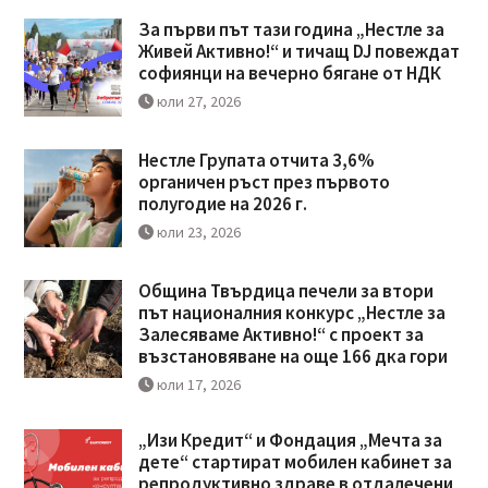
За първи път тази година „Нестле за
Живей Активно!“ и тичащ DJ повеждат
софиянци на вечерно бягане от НДК
юли 27, 2026
Нестле Групата отчита 3,6%
органичен ръст през първото
полугодие на 2026 г.
юли 23, 2026
Община Твърдица печели за втори
път националния конкурс „Нестле за
Залесяваме Активно!“ с проект за
възстановяване на още 166 дка гори
юли 17, 2026
„Изи Кредит“ и Фондация „Мечта за
дете“ стартират мобилен кабинет за
репродуктивно здраве в отдалечени