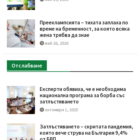
Прееклампсията – тихата заплаха по
време на бременност, за която всяка
жена трябва да знае
май 26, 2026
Отслабване
Експерти обявиха, че е необходима
национална програма за борба със
затлъстяването
октомври 1, 2025
Затлъстяването – скритата пандемия,
която вече струва на България 9,4%
от БВП