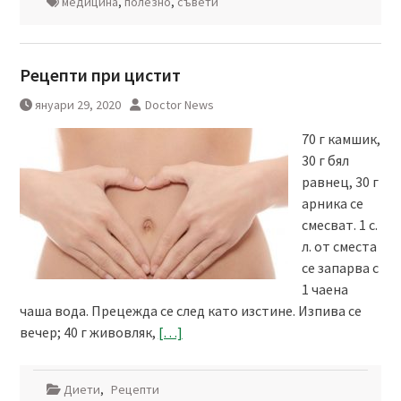
медицина
,
полезно
,
съвети
Рецепти при цистит
януари 29, 2020
Doctor News
70 г камшик,
30 г бял
равнец, 30 г
арника се
смесват. 1 с.
л. от сместа
се запарва с
1 чаена
чаша вода. Прецежда се след като изстине. Изпива се
вечер; 40 г живовляк,
[…]
Диети
,
Рецепти