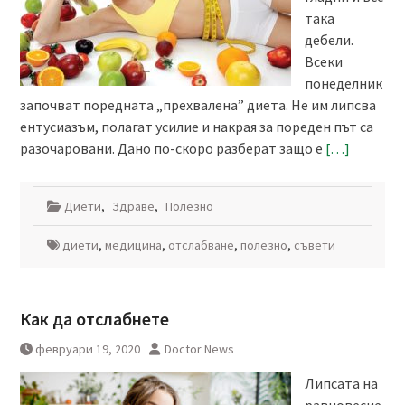
така
дебели.
Всеки
понеделник
започват поредната „прехвалена” диета. Не им липсва
ентусиазъм, полагат усилие и накрая за пореден път са
разочаровани. Дано по-скоро разберат защо е
[…]
Диети
,
Здраве
,
Полезно
диети
,
медицина
,
отслабване
,
полезно
,
съвети
Как да отслабнете
февруари 19, 2020
Doctor News
Липсата на
равновесие