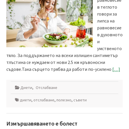
в теглото
говори за
липса на
равновесие
в духовното
и
умственото
тяло. За поддържането на всеки излишен сантиметър
тлъстина се нуждаем от нови 2.5 км кръвоносни
съдове.Така сърцето трябва да работи по-усилено
[…]
Диети
,
Отслабване
диети
,
отслабване
,
полезно
,
съвети
Измършавяването е болест