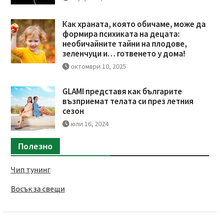
Как храната, която обичаме, може да
формира психиката на децата:
необичайните тайни на плодове,
зеленчуци и… готвенето у дома!
октомври 10, 2025
GLAMI представя как българите
възприемат телата си през летния
сезон
юли 16, 2024
Полезно
Чип тунинг
Восък за свещи