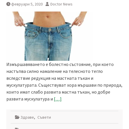
февруари 5, 2020
Doctor News
Измършавяването е болестно състояние, при което
настъпва силно намаление на телесното тегло
вследствие редукция на мастната тъкан и
мускулатурата. Съществуват хора мършави по природа,
които имат слабо развита мастна тъкан, но добре
развита мускулатура и
[…]
Здраве
,
Съвети