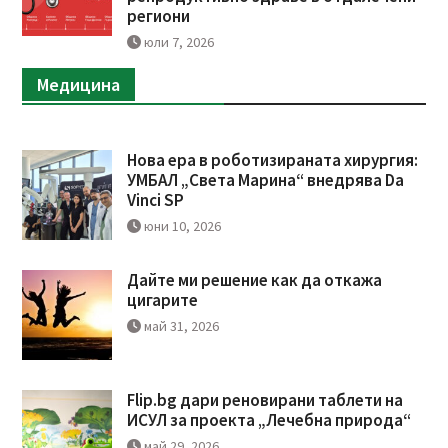
региони
юли 7, 2026
Медицина
Нова ера в роботизираната хирургия:
УМБАЛ „Света Марина“ внедрява Da
Vinci SP
юни 10, 2026
Дайте ми решение как да откажа
цигарите
май 31, 2026
Flip.bg дари реновирани таблети на
ИСУЛ за проекта „Лечебна природа“
май 29, 2026