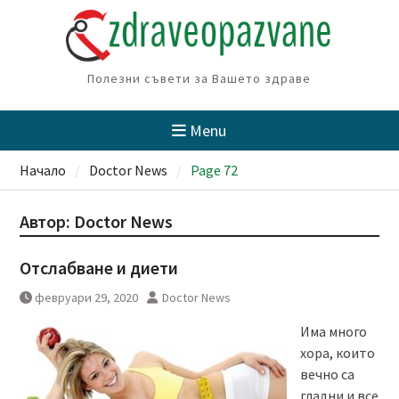
Skip
to
content
Полезни съвети за Вашето здраве
Menu
Начало
Doctor News
Page 72
Автор:
Doctor News
Отслабване и диети
февруари 29, 2020
Doctor News
Има много
хора, които
вечно са
гладни и все