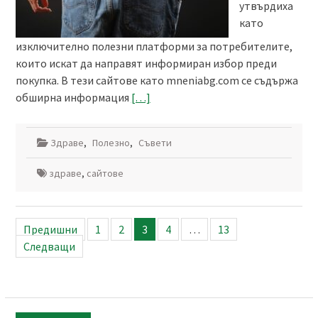
утвърдиха
като
изключително полезни платформи за потребителите,
които искат да направят информиран избор преди
покупка. В тези сайтове като mneniabg.com се съдържа
обширна информация
[…]
Здраве
,
Полезно
,
Съвети
здраве
,
сайтове
Разделяне
Предишни
1
2
3
4
…
13
на
Следващи
публикациите
на
страници