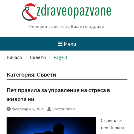
Skip
to
content
Полезни съвети за Вашето здраве
Menu
Начало
Съвети
Page 3
Категория:
Съвети
Пет правила за управление на стреса в
живота ни
февруари 6, 2025
Doctor News
Стресът е
неизбежна