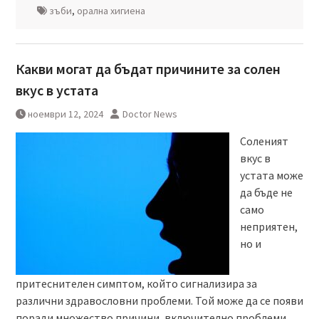
зъби
,
орална хигиена
Какви могат да бъдат причините за солен
вкус в устата
ноември 12, 2024
Doctor News
Соленият
вкус в
устата може
да бъде не
само
неприятен,
но и
притеснителен симптом, който сигнализира за
различни здравословни проблеми. Той може да се появи
поради множество причини, включително проблеми