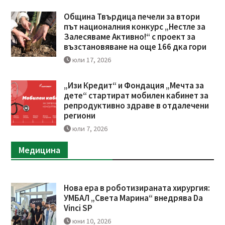
Община Твърдица печели за втори
път националния конкурс „Нестле за
Залесяваме Активно!“ с проект за
възстановяване на още 166 дка гори
юли 17, 2026
„Изи Кредит“ и Фондация „Мечта за
дете“ стартират мобилен кабинет за
репродуктивно здраве в отдалечени
региони
юли 7, 2026
Медицина
Нова ера в роботизираната хирургия:
УМБАЛ „Света Марина“ внедрява Da
Vinci SP
юни 10, 2026