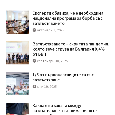
Експерти обявиха, че е необходима
национална програма за борба със
затлъстяването
октомври 1, 2025
Затлъстяването – скритата пандемия,
която вече струва на България 9,4%
от БВП
септември 30, 2025
1/3 от първокласниците са със
затлъстяване
юни 19, 2025
Каква е връзката между
затлъстяването и климатичните