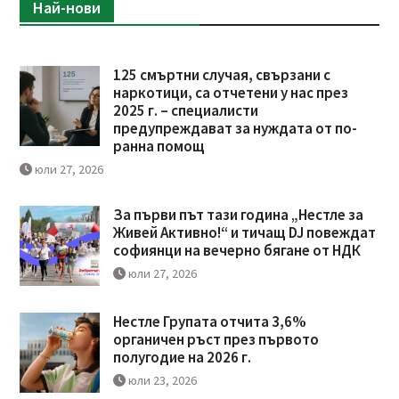
Най-нови
125 смъртни случая, свързани с
наркотици, са отчетени у нас през
2025 г. – специалисти
предупреждават за нуждата от по-
ранна помощ
юли 27, 2026
За първи път тази година „Нестле за
Живей Активно!“ и тичащ DJ повеждат
софиянци на вечерно бягане от НДК
юли 27, 2026
Нестле Групата отчита 3,6%
органичен ръст през първото
полугодие на 2026 г.
юли 23, 2026