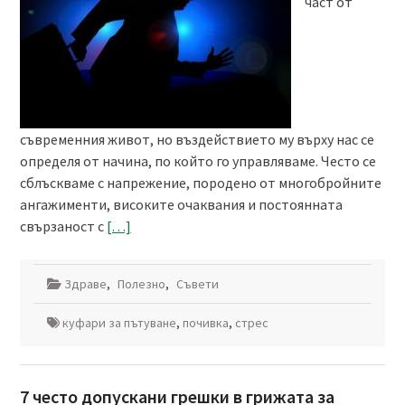
част от
съвременния живот, но въздействието му върху нас се
определя от начина, по който го управляваме. Често се
сблъскваме с напрежение, породено от многобройните
ангажименти, високите очаквания и постоянната
свързаност с
[…]
Здраве
,
Полезно
,
Съвети
куфари за пътуване
,
почивка
,
стрес
7 често допускани грешки в грижата за