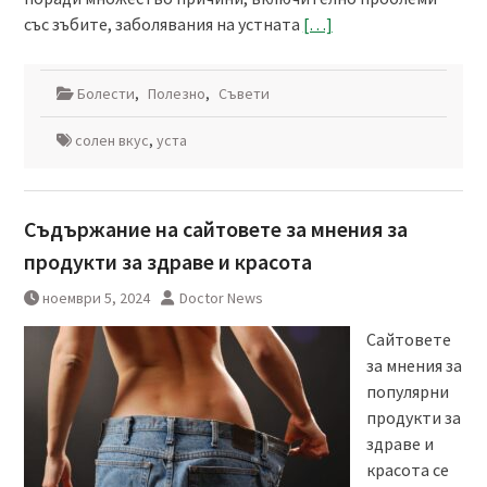
със зъбите, заболявания на устната
[…]
Болести
,
Полезно
,
Съвети
солен вкус
,
уста
Съдържание на сайтовете за мнения за
продукти за здраве и красота
ноември 5, 2024
Doctor News
Сайтовете
за мнения за
популярни
продукти за
здраве и
красота се