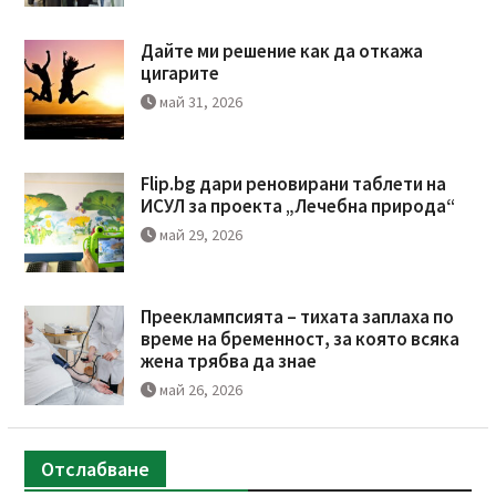
Дайте ми решение как да откажа
цигарите
май 31, 2026
Flip.bg дари реновирани таблети на
ИСУЛ за проекта „Лечебна природа“
май 29, 2026
Прееклампсията – тихата заплаха по
време на бременност, за която всяка
жена трябва да знае
май 26, 2026
Отслабване