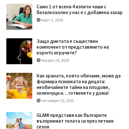
Само 1 от всеки 4 изпити чаши с
безалкохолно у нас е с добавена захар
март 2, 2026
Защо диетата е съществен
компонент от представянето на
esports играчите?
януари 24, 2026
Как храната, която обичаме, може да
формира психиката на децата:
необичайните тайни на плодове,
зеленчуци и… готвенето у дома!
октомври 10, 2025
GLAMI представя как българите
възприемат телата си през летния
сезон