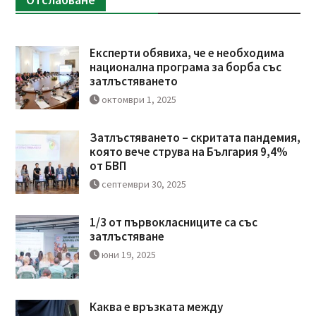
Експерти обявиха, че е необходима
национална програма за борба със
затлъстяването
октомври 1, 2025
Затлъстяването – скритата пандемия,
която вече струва на България 9,4%
от БВП
септември 30, 2025
1/3 от първокласниците са със
затлъстяване
юни 19, 2025
Каква е връзката между