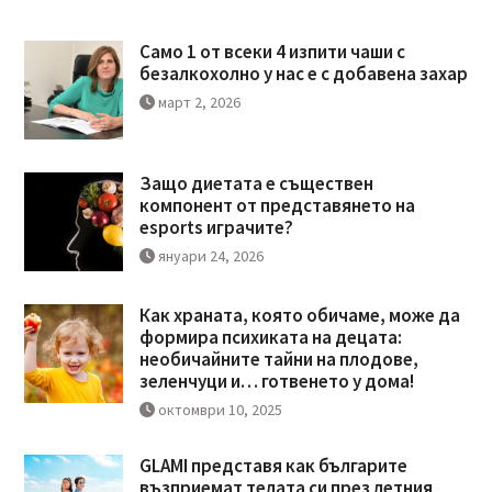
Само 1 от всеки 4 изпити чаши с
безалкохолно у нас е с добавена захар
март 2, 2026
Защо диетата е съществен
компонент от представянето на
esports играчите?
януари 24, 2026
Как храната, която обичаме, може да
формира психиката на децата:
необичайните тайни на плодове,
зеленчуци и… готвенето у дома!
октомври 10, 2025
GLAMI представя как българите
възприемат телата си през летния