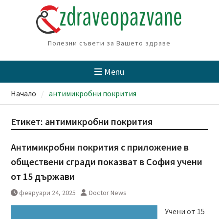
Skip
to
content
Полезни съвети за Вашето здраве
Menu
Начало
антимикробни покрития
Етикет:
антимикробни покрития
Антимикробни покрития с приложение в
обществени сгради показват в София учени
от 15 държави
февруари 24, 2025
Doctor News
Учени от 15