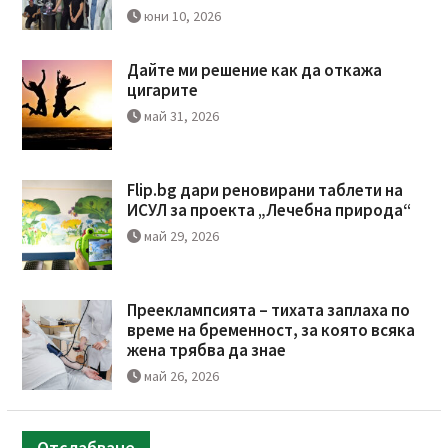
юни 10, 2026
Дайте ми решение как да откажа
цигарите
май 31, 2026
Flip.bg дари реновирани таблети на
ИСУЛ за проекта „Лечебна природа“
май 29, 2026
Прееклампсията – тихата заплаха по
време на бременност, за която всяка
жена трябва да знае
май 26, 2026
Отслабване