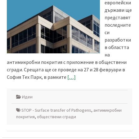
европейски
държави ще
представят
последните
си
разработки
в областта
на
антимикробни покрития с приложение в обществени
сгради. Срещата ще се проведе на 27 и 28 февруари в
София Тех Парк, в рамките
[…]
Идеи
STOP - Surface transfer of Pathogens
,
антимикробни
покрития
,
обществени сгради