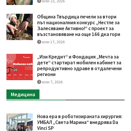
юли 23, 2026
Община Твърдица печели за втори
път националния конкурс „Нестле за
Залесяваме Активно!“ с проект за
възстановяване на още 166 дка гори
юли 17, 2026
„Изи Кредит“ и Фондация „Мечта за
дете“ стартират мобилен кабинет за
репродуктивно здраве в отдалечени
региони
юли 7, 2026
Медицина
Нова ера в роботизираната хирургия:
УМБАЛ „Света Марина“ внедрява Da
Vinci SP