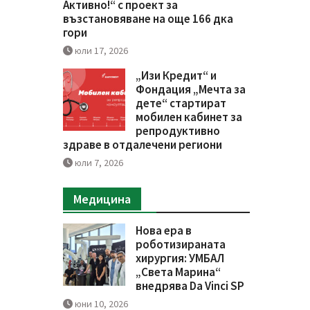
Активно!“ с проект за
възстановяване на още 166 дка
гори
юли 17, 2026
„Изи Кредит“ и
Фондация „Мечта за
дете“ стартират
мобилен кабинет за
репродуктивно
здраве в отдалечени региони
юли 7, 2026
Медицина
Нова ера в
роботизираната
хирургия: УМБАЛ
„Света Марина“
внедрява Da Vinci SP
юни 10, 2026