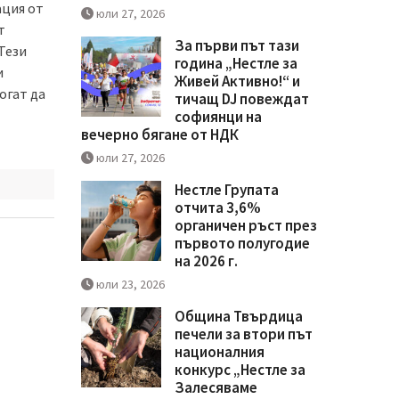
ация от
юли 27, 2026
т
За първи път тази
Тези
година „Нестле за
и
Живей Активно!“ и
огат да
тичащ DJ повеждат
софиянци на
вечерно бягане от НДК
юли 27, 2026
Нестле Групата
отчита 3,6%
органичен ръст през
първото полугодие
на 2026 г.
юли 23, 2026
Община Твърдица
печели за втори път
националния
конкурс „Нестле за
Залесяваме