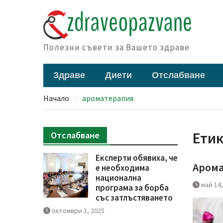
Skip
to
content
Полезни съвети за Вашето здраве
Здраве
Диети
Отслабване
Начало
ароматерапия
Ети
Отслабване
Експерти обявиха, че
Арома
е необходима
национална
май 14,
програма за борба
със затлъстяването
октомври 1, 2025