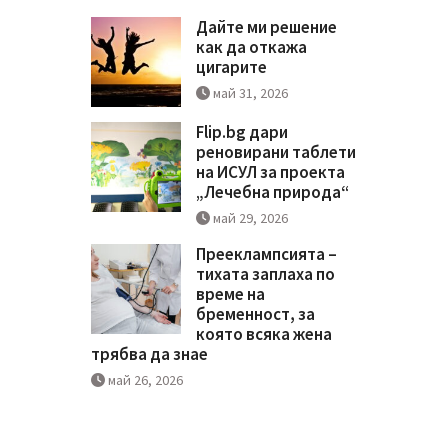
Дайте ми решение
как да откажа
цигарите
май 31, 2026
Flip.bg дари
реновирани таблети
на ИСУЛ за проекта
„Лечебна природа“
май 29, 2026
Прееклампсията –
тихата заплаха по
време на
бременност, за
която всяка жена
трябва да знае
май 26, 2026