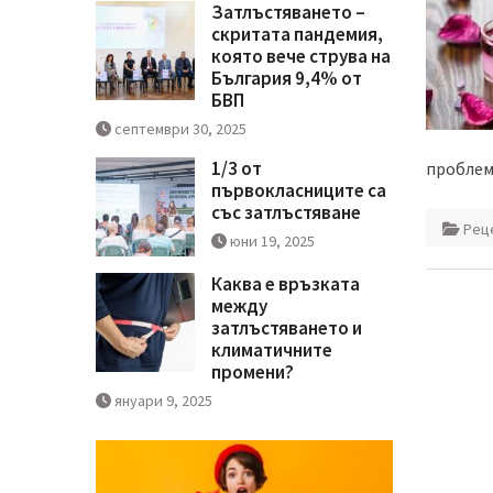
Затлъстяването –
скритата пандемия,
която вече струва на
България 9,4% от
БВП
септември 30, 2025
1/3 от
проблем
първокласниците са
със затлъстяване
Рец
юни 19, 2025
Каква е връзката
между
затлъстяването и
климатичните
промени?
януари 9, 2025