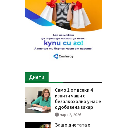
Диети
Само 1 от всеки 4
изпити чаши с
безалкохолно у нас е
с добавена захар
март 2, 2026
Защо диетата е