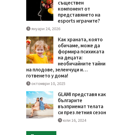
съществен
компонент от
представянето на
esports играчите?
януари 24, 2026
Как храната, която
обичаме, може да
формира психиката
на децата:
необичайните тайни
на плодове, зеленчуци и…
готвенето у дома!
октомври 10, 2025
GLAMI представя как
българите
възприемат телата
си през летния сезон
юли 16, 2024