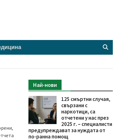
едицина
Най-нови
125 смъртни случая,
свързани с
наркотици, са
отчетени у нас през
2025 г. – специалисти
орени,
предупреждават за нуждата от
етчета
по-ранна помощ