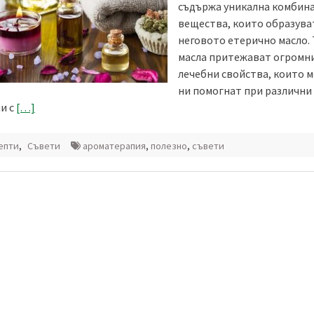
съдържа уникална комбин
вещества, които образува
неговото етерично масло. 
масла притежават огромн
лечебни свойства, които м
ни помогнат при различни
и с
[…]
епти
,
Съвети
ароматерапия
,
полезно
,
съвети