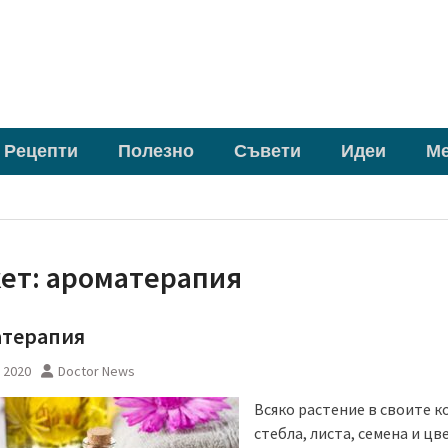
Рецепти
Полезно
Съвети
Идеи
М
кет:
ароматерапия
терапия
 2020
Doctor News
Всяко растение в своите к
стебла, листа, семена и цв