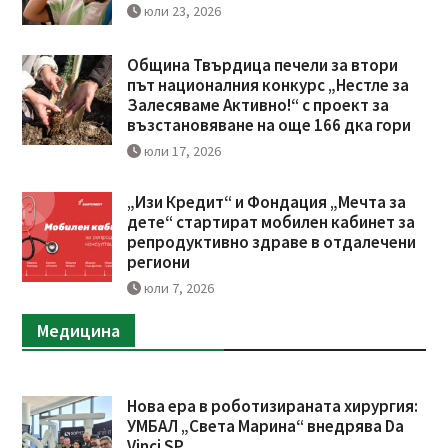
юли 23, 2026
Община Твърдица печели за втори
път националния конкурс „Нестле за
Залесяваме Активно!“ с проект за
възстановяване на още 166 дка гори
юли 17, 2026
„Изи Кредит“ и Фондация „Мечта за
дете“ стартират мобилен кабинет за
репродуктивно здраве в отдалечени
региони
юли 7, 2026
Медицина
Нова ера в роботизираната хирургия:
УМБАЛ „Света Марина“ внедрява Da
Vinci SP