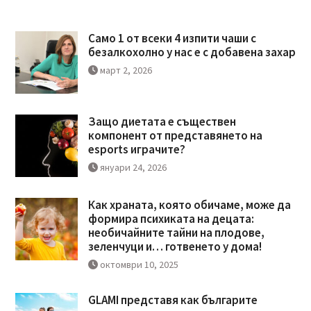
Само 1 от всеки 4 изпити чаши с
безалкохолно у нас е с добавена захар
март 2, 2026
Защо диетата е съществен
компонент от представянето на
esports играчите?
януари 24, 2026
Как храната, която обичаме, може да
формира психиката на децата:
необичайните тайни на плодове,
зеленчуци и… готвенето у дома!
октомври 10, 2025
GLAMI представя как българите