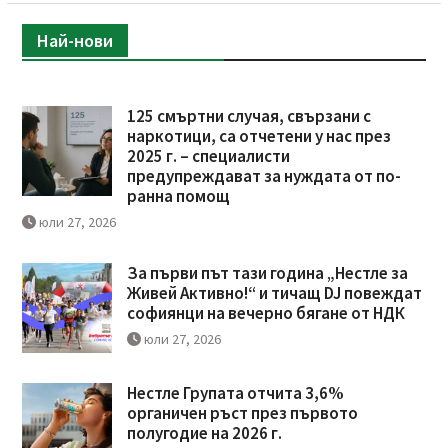
Най-нови
125 смъртни случая, свързани с
наркотици, са отчетени у нас през
2025 г. – специалисти
предупреждават за нуждата от по-
ранна помощ
юли 27, 2026
За първи път тази година „Нестле за
Живей Активно!“ и тичащ DJ повеждат
софиянци на вечерно бягане от НДК
юли 27, 2026
Нестле Групата отчита 3,6%
органичен ръст през първото
полугодие на 2026 г.