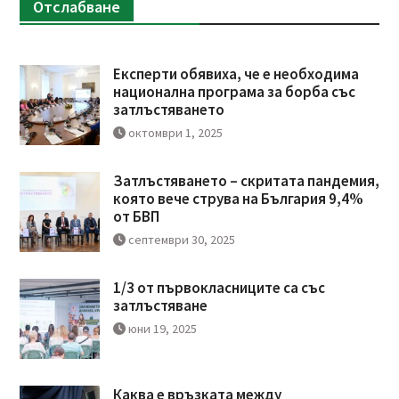
Отслабване
Експерти обявиха, че е необходима
национална програма за борба със
затлъстяването
октомври 1, 2025
Затлъстяването – скритата пандемия,
която вече струва на България 9,4%
от БВП
септември 30, 2025
1/3 от първокласниците са със
затлъстяване
юни 19, 2025
Каква е връзката между