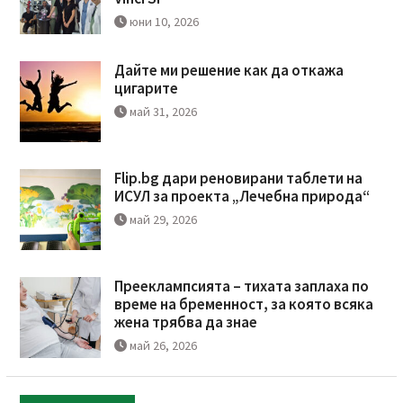
юни 10, 2026
Дайте ми решение как да откажа
цигарите
май 31, 2026
Flip.bg дари реновирани таблети на
ИСУЛ за проекта „Лечебна природа“
май 29, 2026
Прееклампсията – тихата заплаха по
време на бременност, за която всяка
жена трябва да знае
май 26, 2026