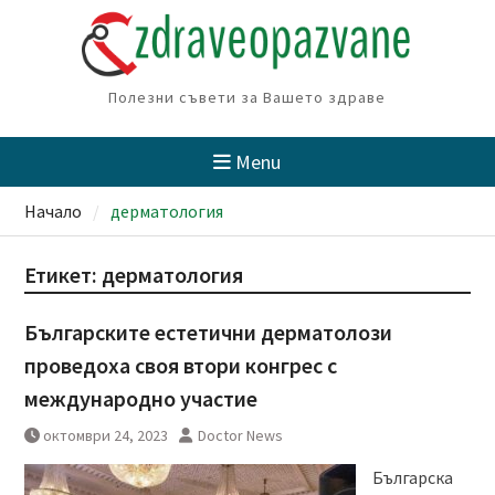
Skip
to
content
Полезни съвети за Вашето здраве
Menu
Начало
дерматология
Етикет:
дерматология
Българските естетични дерматолози
проведоха своя втори конгрес с
международно участие
октомври 24, 2023
Doctor News
Българска