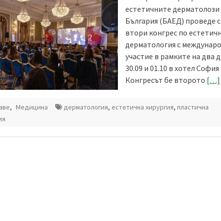
естетичните дерматолози
България (БАEД) проведе 
втори конгрес по естетич
дерматология с междунар
участие в рамките на два д
30.09 и 01.10 в хотел Софи
Конгресът бе второто
[…]
аве
,
Медицина
дерматология
,
естетична хирургия
,
пластична
ия