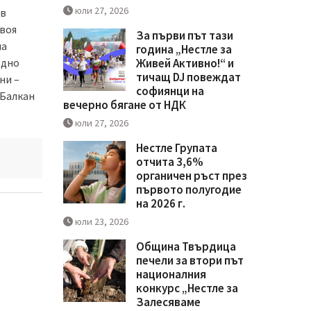
юли 27, 2026
 в
своя
За първи път тази
на
година „Нестле за
одно
Живей Активно!“ и
тичащ DJ повеждат
ни –
софиянци на
я Балкан
вечерно бягане от НДК
юли 27, 2026
Нестле Групата
отчита 3,6%
органичен ръст през
първото полугодие
на 2026 г.
юли 23, 2026
Община Твърдица
печели за втори път
националния
конкурс „Нестле за
Залесяваме