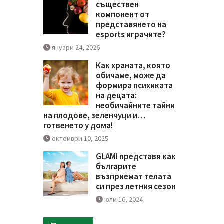
съществен
компонент от
представянето на
esports играчите?
януари 24, 2026
Как храната, която
обичаме, може да
формира психиката
на децата:
необичайните тайни
на плодове, зеленчуци и…
готвенето у дома!
октомври 10, 2025
GLAMI представя как
българите
възприемат телата
си през летния сезон
юли 16, 2024