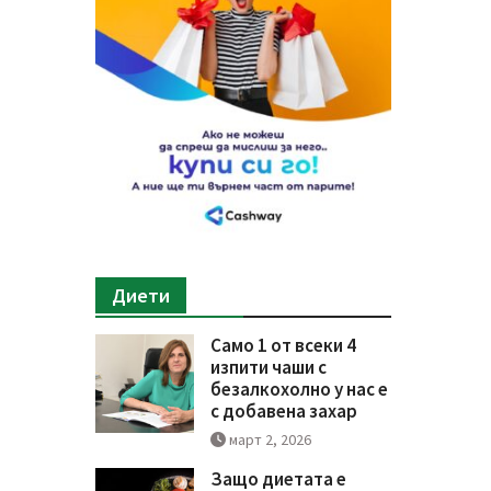
Диети
Само 1 от всеки 4
изпити чаши с
безалкохолно у нас е
с добавена захар
март 2, 2026
Защо диетата е