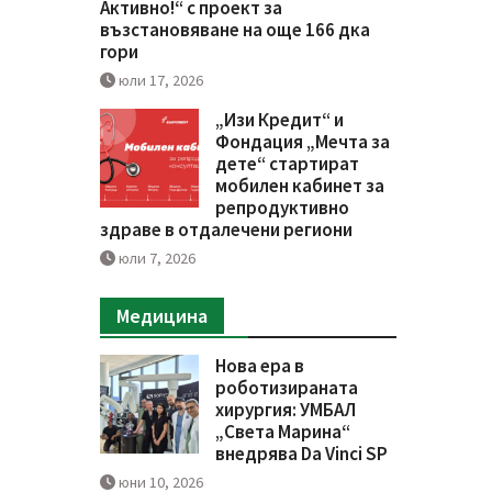
Активно!“ с проект за
възстановяване на още 166 дка
гори
юли 17, 2026
„Изи Кредит“ и
Фондация „Мечта за
дете“ стартират
мобилен кабинет за
репродуктивно
здраве в отдалечени региони
юли 7, 2026
Медицина
Нова ера в
роботизираната
хирургия: УМБАЛ
„Света Марина“
внедрява Da Vinci SP
юни 10, 2026