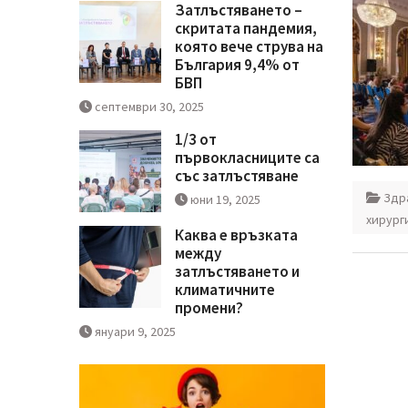
Затлъстяването –
скритата пандемия,
която вече струва на
България 9,4% от
БВП
септември 30, 2025
1/3 от
първокласниците са
със затлъстяване
Здр
юни 19, 2025
хирург
Каква е връзката
между
затлъстяването и
климатичните
промени?
януари 9, 2025