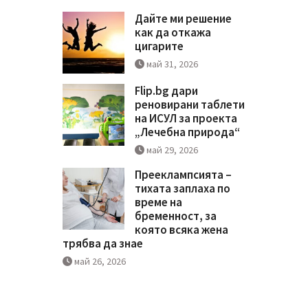
Дайте ми решение
как да откажа
цигарите
май 31, 2026
Flip.bg дари
реновирани таблети
на ИСУЛ за проекта
„Лечебна природа“
май 29, 2026
Прееклампсията –
тихата заплаха по
време на
бременност, за
която всяка жена
трябва да знае
май 26, 2026