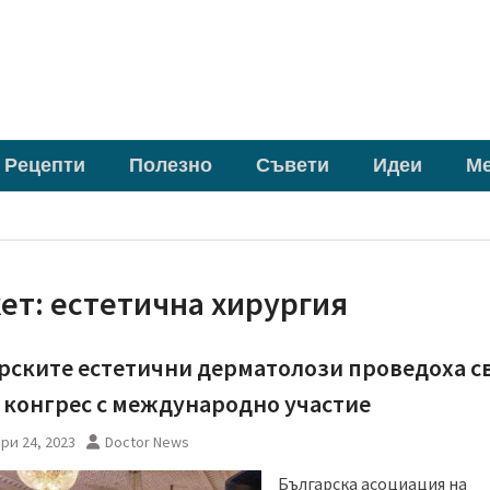
Рецепти
Полезно
Съвети
Идеи
М
кет:
естетична хирургия
рските естетични дерматолози проведоха с
 конгрес с международно участие
ри 24, 2023
Doctor News
Българска асоциация на