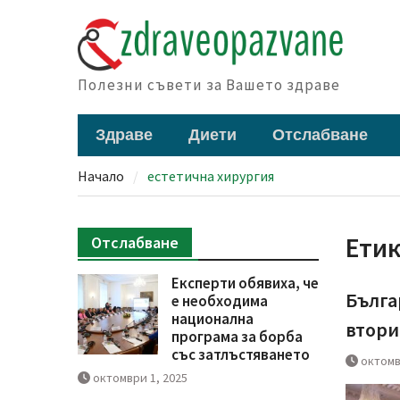
Skip
to
content
Полезни съвети за Вашето здраве
Здраве
Диети
Отслабване
Начало
естетична хирургия
Ети
Отслабване
Експерти обявиха, че
Бълга
е необходима
национална
втори
програма за борба
със затлъстяването
октомв
октомври 1, 2025