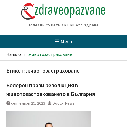
Skip
to
content
Полезни съвети за Вашето здраве
Menu
Начало
животозастраховане
Етикет:
животозастраховане
Болерон прави революция в
животозастраховането в България
септември 29, 2023
Doctor News