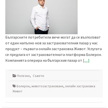
Българските потребители вече могат да се възползват
от един напълно нов за застрахователния пазар у нас
продукт – първата онлайн застраховка Живот. Услугата
се предлага от застрахователната платформа Болерон.
Компанията оперира на българския пазар от
[…]
Полезно
,
Съвети
Болерон
,
животозастраховане
,
онлайн застраховка
Живот