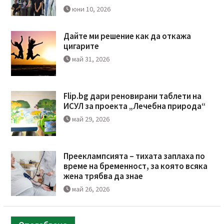
юни 10, 2026
Дайте ми решение как да откажа
цигарите
май 31, 2026
Flip.bg дари реновирани таблети на
ИСУЛ за проекта „Лечебна природа“
май 29, 2026
Прееклампсията – тихата заплаха по
време на бременност, за която всяка
жена трябва да знае
май 26, 2026