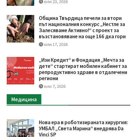
юли 23, 2026
Община Твърдица печели за втори
път националния конкурс „Нестле за
Залесяваме Активно!“ с проект за
възстановяване на още 166 дка гори
юли 17, 2026
„Изи Кредит“ и Фондация „Мечта за
дете“ стартират мобилен кабинет за
репродуктивно здраве в отдалечени
региони
юли 7, 2026
Медицина
Нова ера в роботизираната хирургия:
УМБАЛ „Света Марина“ внедрява Da
Vinci SP