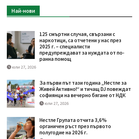
Най-нови
125 смъртни случая, свързани с
наркотици, са отчетени у нас през
2025 г. – специалисти
предупреждават за нуждата от по-
ранна помощ
юли 27, 2026
За първи път тази година „Нестле за
Живей Активно!“ и тичащ DJ повеждат
софиянци на вечерно бягане от НДК
юли 27, 2026
Нестле Групата отчита 3,6%
органичен ръст през първото
полугодие на 2026 г.