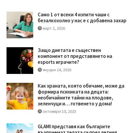
Само 1 от всеки 4 изпити чаши с
безалкохолно у нас е с добавена захар
март 2, 2026
Защо диетата е съществен
компонент от представянето на
esports играчите?
януари 24, 2026
Как храната, която обичаме, може да
формира психиката на децата:
необичайните тайни на плодове,
зеленчуци и… готвенето у дома!
октомври 10, 2025
GLAMI представя как българите
възприемат телата си през летния