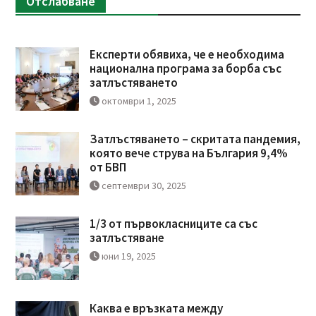
Отслабване
Експерти обявиха, че е необходима
национална програма за борба със
затлъстяването
октомври 1, 2025
Затлъстяването – скритата пандемия,
която вече струва на България 9,4%
от БВП
септември 30, 2025
1/3 от първокласниците са със
затлъстяване
юни 19, 2025
Каква е връзката между