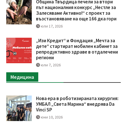
Община Твърдица печели за втори
път националния конкурс „Нестле за
Залесяваме Активно!“ с проект за
възстановяване на още 166 дка гори
юли 17, 2026
„Изи Кредит“ и Фондация „Мечта за
дете“ стартират мобилен кабинет за
репродуктивно здраве в отдалечени
региони
юли 7, 2026
Медицина
Нова ера в роботизираната хирургия:
УМБАЛ „Света Марина“ внедрява Da
Vinci SP
юни 10, 2026