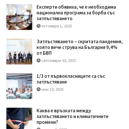
Експерти обявиха, че е необходима
национална програма за борба със
затлъстяването
октомври 1, 2025
Затлъстяването – скритата пандемия,
която вече струва на България 9,4%
от БВП
септември 30, 2025
1/3 от първокласниците са със
затлъстяване
юни 19, 2025
Каква е връзката между
затлъстяването и климатичните
промени?