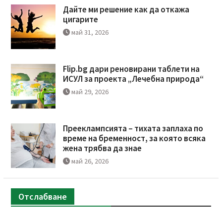
Дайте ми решение как да откажа
цигарите
май 31, 2026
Flip.bg дари реновирани таблети на
ИСУЛ за проекта „Лечебна природа“
май 29, 2026
Прееклампсията – тихата заплаха по
време на бременност, за която всяка
жена трябва да знае
май 26, 2026
Отслабване