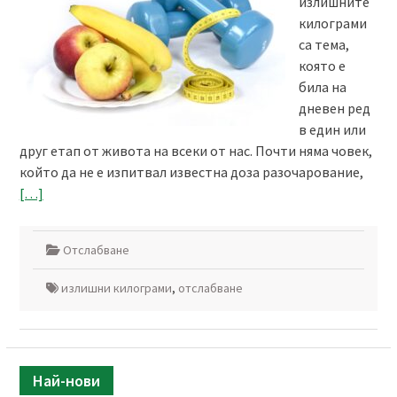
излишните
килограми
са тема,
която е
била на
дневен ред
в един или
друг етап от живота на всеки от нас. Почти няма човек,
който да не е изпитвал известна доза разочарование,
[…]
Отслабване
излишни килограми
,
отслабване
Най-нови