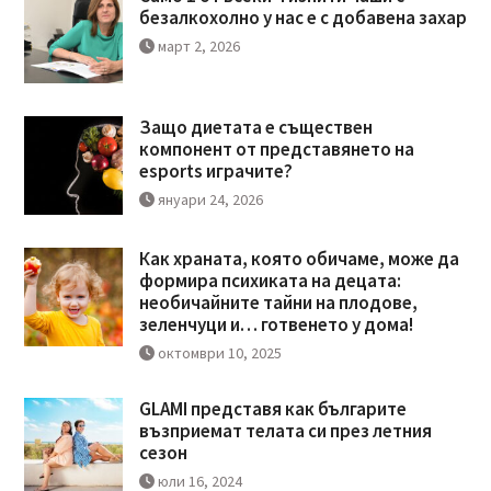
безалкохолно у нас е с добавена захар
март 2, 2026
Защо диетата е съществен
компонент от представянето на
esports играчите?
януари 24, 2026
Как храната, която обичаме, може да
формира психиката на децата:
необичайните тайни на плодове,
зеленчуци и… готвенето у дома!
октомври 10, 2025
GLAMI представя как българите
възприемат телата си през летния
сезон
юли 16, 2024