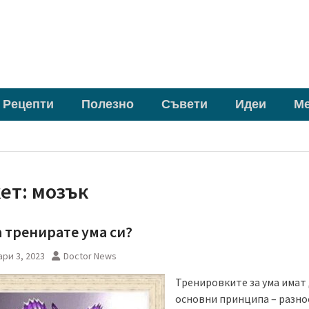
Рецепти
Полезно
Съвети
Идеи
М
кет:
мозък
а тренирате ума си?
ри 3, 2023
Doctor News
Тренировките за ума имат
основни принципа – разн