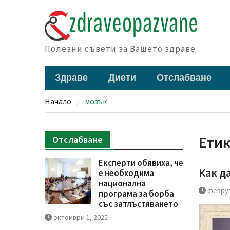
Skip
to
content
Полезни съвети за Вашето здраве
Здраве
Диети
Отслабване
Начало
мозък
Ети
Отслабване
Експерти обявиха, че
Как д
е необходима
национална
февруа
програма за борба
със затлъстяването
октомври 1, 2025