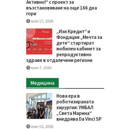
Активно!“ с проект за
възстановяване на още 166 дка
гори
юли 17, 2026
„Изи Кредит“ и
Фондация „Мечта за
дете“ стартират
мобилен кабинет за
репродуктивно
здраве в отдалечени региони
юли 7, 2026
Медицина
Нова ера в
роботизираната
хирургия: УМБАЛ
„Света Марина“
внедрява Da Vinci SP
юни 10, 2026