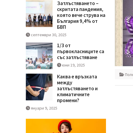
Затлъстяването –
скритата пандемия,
която вече струва на
България 9,4% от
БВП
септември 30, 2025
1/3 от
първокласниците са
със затлъстяване
юни 19, 2025
Пол
Каква е връзката
между
затлъстяването и
климатичните
промени?
януари 9, 2025