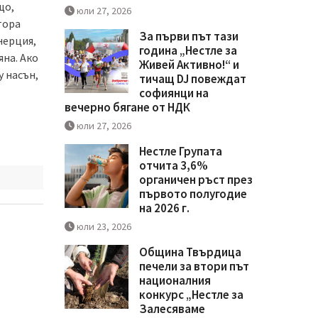
що,
юли 27, 2026
тора
За първи път тази
нерция,
година „Нестле за
на. Ако
Живей Активно!“ и
 насън,
тичащ DJ повеждат
софиянци на
вечерно бягане от НДК
юли 27, 2026
Нестле Групата
отчита 3,6%
органичен ръст през
първото полугодие
на 2026 г.
юли 23, 2026
Община Твърдица
печели за втори път
националния
конкурс „Нестле за
Залесяваме