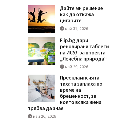
Дайте ми решение
как да откажа
цигарите
май 31, 2026
Flip.bg дари
реновирани таблети
на ИСУЛ за проекта
„Лечебна природа“
май 29, 2026
Прееклампсията –
тихата заплаха по
време на
бременност, за
която всяка жена
трябва да знае
май 26, 2026