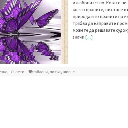
и любопитство. Когато не
което правите, ви стане в
природа и го правите по и
трябва да направите промя
можете да решавате судоку
значи
[…]
езно
,
Съвети
гоблени
,
мозък
,
шиене