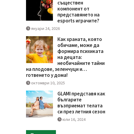
съществен
компонент от
представянето на
esports играчите?
януари 24, 2026
Как храната, която
обичаме, може да
формира психиката
на децата:
необичайните тайни
на плодове, зеленчуци и…
готвенето у дома!
октомври 10, 2025
GLAMI представя как
българите
възприемат телата
си през летния сезон
юли 16, 2024