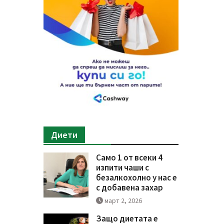
Диети
Само 1 от всеки 4
изпити чаши с
безалкохолно у нас е
с добавена захар
март 2, 2026
Защо диетата е