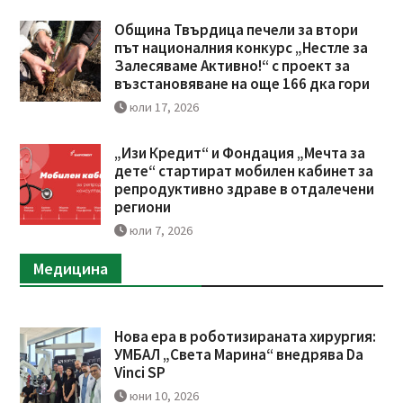
Община Твърдица печели за втори
път националния конкурс „Нестле за
Залесяваме Активно!“ с проект за
възстановяване на още 166 дка гори
юли 17, 2026
„Изи Кредит“ и Фондация „Мечта за
дете“ стартират мобилен кабинет за
репродуктивно здраве в отдалечени
региони
юли 7, 2026
Медицина
Нова ера в роботизираната хирургия:
УМБАЛ „Света Марина“ внедрява Da
Vinci SP
юни 10, 2026