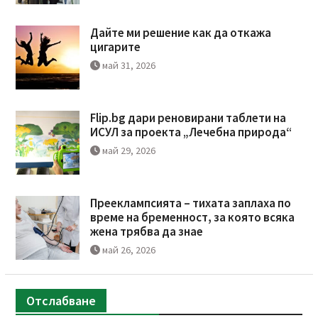
Дайте ми решение как да откажа
цигарите
май 31, 2026
Flip.bg дари реновирани таблети на
ИСУЛ за проекта „Лечебна природа“
май 29, 2026
Прееклампсията – тихата заплаха по
време на бременност, за която всяка
жена трябва да знае
май 26, 2026
Отслабване