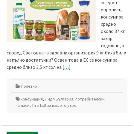
че един
европеец
консумира
средно
около 37 кг
захар
годишно, а
според Световната здравна организация 9 кг биха били
напълно достатъчни? Освен това в ЕС се консумира
средно близо 3,5 кг сол на
[…]
Полезно
консумация
,
Лидл България
,
потребителски
нагласи
,
Ти и Lidl за нашето утре