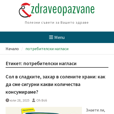
Skip
to
content
Полезни съвети за Вашето здраве
Menu
Начало
потребителски нагласи
Етикет:
потребителски нагласи
Сол в сладките, захар в солените храни: как
да сме сигурни какви количества
консумираме?
юли 28, 2025
Oh Boli
Знаете ли,