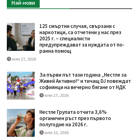
Най-нови
125 смъртни случая, свързани с
наркотици, са отчетени у нас през
2025 г. – специалисти
предупреждават за нуждата от по-
ранна помощ
юли 27, 2026
За първи път тази година „Нестле за
Живей Активно!“ и тичащ DJ повеждат
софиянци на вечерно бягане от НДК
юли 27, 2026
Нестле Групата отчита 3,6%
органичен ръст през първото
полугодие на 2026 г.
юли 23, 2026