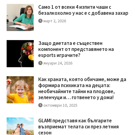
Само 1 от всеки 4 изпити чаши с
безалкохолно у нас е с добавена захар
март 2, 2026
Защо диетата е съществен
компонент от представянето на
esports играчите?
януари 24, 2026
Как храната, която обичаме, може да
формира психиката на децата:
необичайните тайни на плодове,
зеленчуци и… готвенето у дома!
октомври 10, 2025
GLAMI представя как българите
възприемат телата си през летния
сезон