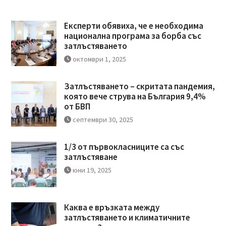
Експерти обявиха, че е необходима
национална програма за борба със
затлъстяването
октомври 1, 2025
Затлъстяването – скритата пандемия,
която вече струва на България 9,4%
от БВП
септември 30, 2025
1/3 от първокласниците са със
затлъстяване
юни 19, 2025
Каква е връзката между
затлъстяването и климатичните