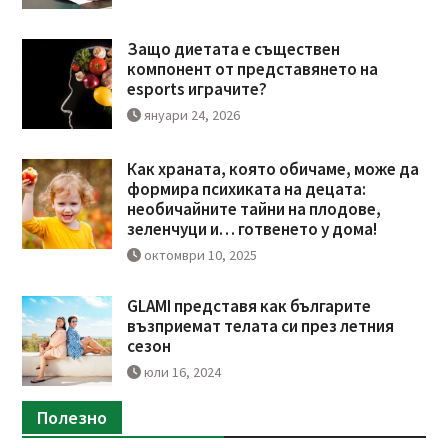
Защо диетата е съществен
компонент от представянето на
esports играчите?
януари 24, 2026
Как храната, която обичаме, може да
формира психиката на децата:
необичайните тайни на плодове,
зеленчуци и… готвенето у дома!
октомври 10, 2025
GLAMI представя как българите
възприемат телата си през летния
сезон
юли 16, 2024
Полезно