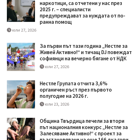
наркотици, са отчетени у нас през
2025 г. – специалисти
предупреждават за нуждата от по-
ранна помощ
юли 27, 2026
За първи път тази година „Нестле за
Живей Активно!“ и тичащ DJ повеждат
софиянци на вечерно бягане от НДК
юли 27, 2026
Нестле Групата отчита 3,6%
органичен ръст през първото
полугодие на 2026 г.
юли 23, 2026
Община Твърдица печели за втори
път националния конкурс „Нестле за
Залесяваме Активно!“ с проект за
възстановяване на още 166 дка гори