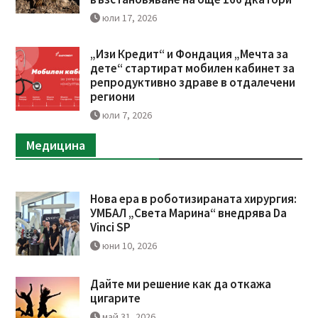
юли 17, 2026
„Изи Кредит“ и Фондация „Мечта за
дете“ стартират мобилен кабинет за
репродуктивно здраве в отдалечени
региони
юли 7, 2026
Медицина
Нова ера в роботизираната хирургия:
УМБАЛ „Света Марина“ внедрява Da
Vinci SP
юни 10, 2026
Дайте ми решение как да откажа
цигарите
май 31, 2026