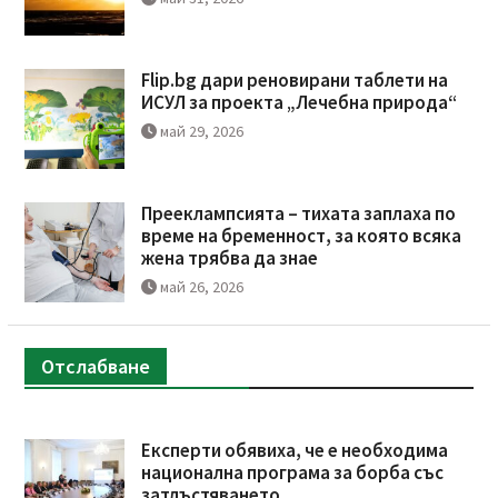
Flip.bg дари реновирани таблети на
ИСУЛ за проекта „Лечебна природа“
май 29, 2026
Прееклампсията – тихата заплаха по
време на бременност, за която всяка
жена трябва да знае
май 26, 2026
Отслабване
Експерти обявиха, че е необходима
национална програма за борба със
затлъстяването