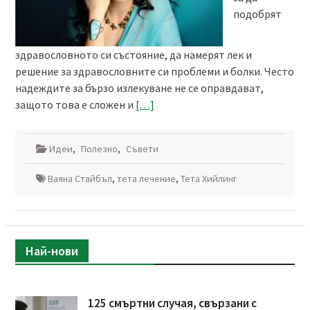
подобрят
здравословното си състояние, да намерят лек и
решение за здравословните си проблеми и болки. Често
надеждите за бързо излекуване не се оправдават,
защото това е сложен и
[…]
Идеи
,
Полезно
,
Съвети
Ваяна Стайбъл
,
тета лечение
,
Тета Хийлинг
Най-нови
125 смъртни случая, свързани с