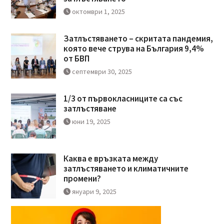
октомври 1, 2025
Затлъстяването – скритата пандемия,
която вече струва на България 9,4%
от БВП
септември 30, 2025
1/3 от първокласниците са със
затлъстяване
юни 19, 2025
Каква е връзката между
затлъстяването и климатичните
промени?
януари 9, 2025