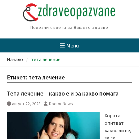
Skip
to
content
Полезни съвети за Вашето здраве
Menu
Начало
тета лечение
Етикет:
тета лечение
Тета лечение – какво е и за какво помага
август 22, 2023
Doctor News
Хората
опитват
какво ли не,
за да