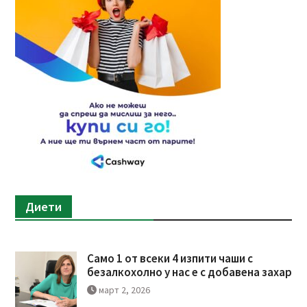
Диети
Само 1 от всеки 4 изпити чаши с
безалкохолно у нас е с добавена захар
март 2, 2026