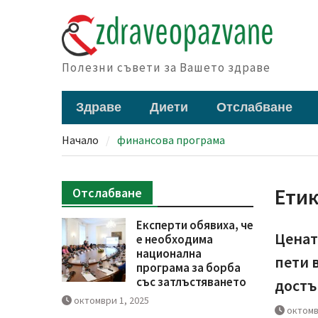
Skip
to
content
Полезни съвети за Вашето здраве
Здраве
Диети
Отслабване
Начало
финансова програма
Ети
Отслабване
Експерти обявиха, че
Ценат
е необходима
национална
пети 
програма за борба
със затлъстяването
достъ
октомври 1, 2025
октомв