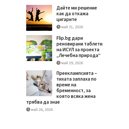
Дайте ми решение
как да откажа
цигарите
май 31, 2026
Flip.bg дари
реновирани таблети
на ИСУЛ за проекта
„Лечебна природа“
май 29, 2026
Прееклампсията –
тихата заплаха по
време на
бременност, за
която всяка жена
трябва да знае
май 26, 2026