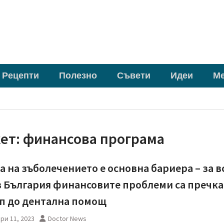
Рецепти
Полезно
Съвети
Идеи
М
кет:
финансова програма
а на зъболечението е основна бариера – за в
в България финансовите проблеми са пречка
п до дентална помощ
ри 11, 2023
Doctor News