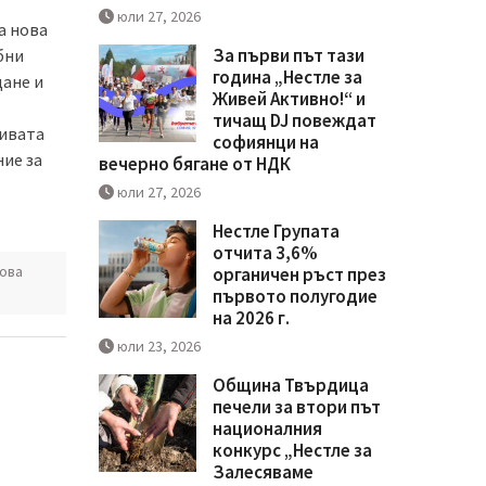
юли 27, 2026
а нова
За първи път тази
бни
година „Нестле за
щане и
Живей Активно!“ и
тичащ DJ повеждат
сивата
софиянци на
ние за
вечерно бягане от НДК
юли 27, 2026
Нестле Групата
отчита 3,6%
ова
органичен ръст през
първото полугодие
на 2026 г.
юли 23, 2026
Община Твърдица
печели за втори път
националния
конкурс „Нестле за
Залесяваме