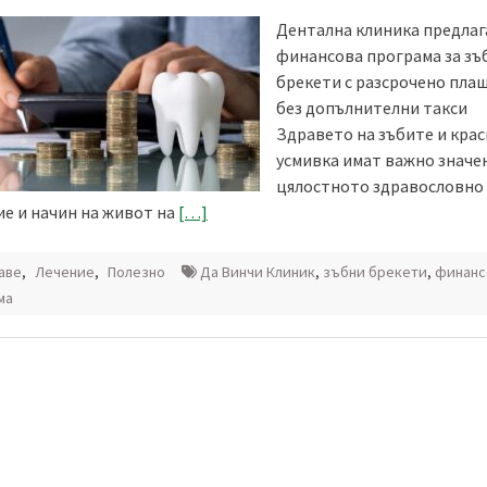
Дентална клиника предлаг
финансова програма за зъ
брекети с разсрочено пла
без допълнителни такси
Здравето на зъбите и кра
усмивка имат важно значе
цялостното здравословно
ие и начин на живот на
[…]
аве
,
Лечение
,
Полезно
Да Винчи Клиник
,
зъбни брекети
,
финанс
ма