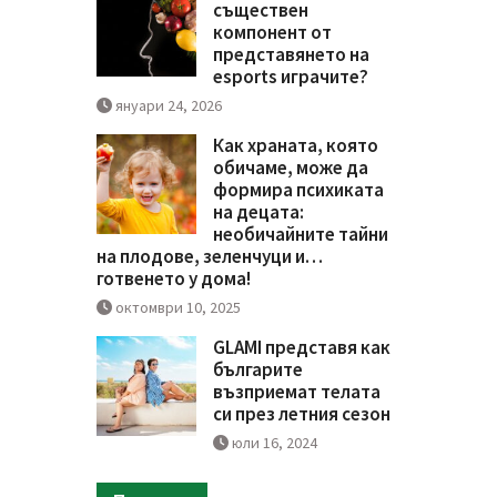
съществен
компонент от
представянето на
esports играчите?
януари 24, 2026
Как храната, която
обичаме, може да
формира психиката
на децата:
необичайните тайни
на плодове, зеленчуци и…
готвенето у дома!
октомври 10, 2025
GLAMI представя как
българите
възприемат телата
си през летния сезон
юли 16, 2024