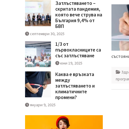
Затлъстяването –
скритата пандемия,
която вече струва на
България 9,4% от
БВП
септември 30, 2025
1/3 от
първокласниците са
със затлъстяване
състоян
юни 19, 2025
Здр
Каква е връзката
програ
между
затлъстяването и
климатичните
промени?
януари 9, 2025