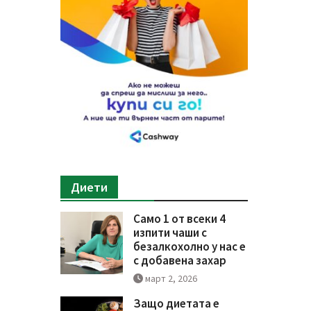
Диети
Само 1 от всеки 4
изпити чаши с
безалкохолно у нас е
с добавена захар
март 2, 2026
Защо диетата е